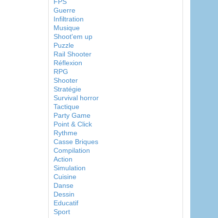
FPS
Guerre
Infiltration
Musique
Shoot'em up
Puzzle
Rail Shooter
Réflexion
RPG
Shooter
Stratégie
Survival horror
Tactique
Party Game
Point & Click
Rythme
Casse Briques
Compilation
Action
Simulation
Cuisine
Danse
Dessin
Educatif
Sport