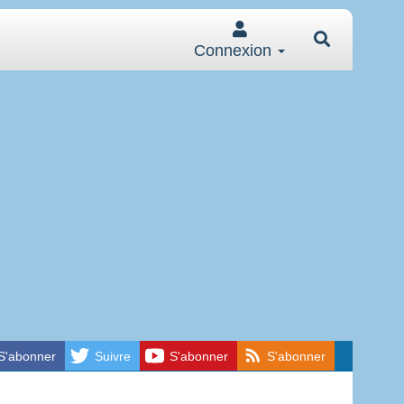
Connexion
S'abonner
Suivre
S'abonner
S'abonner