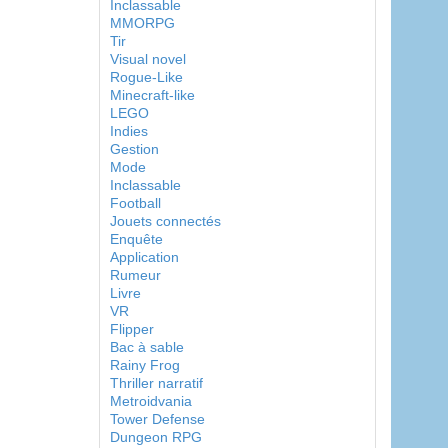
Inclassable
MMORPG
Tir
Visual novel
Rogue-Like
Minecraft-like
LEGO
Indies
Gestion
Mode
Inclassable
Football
Jouets connectés
Enquête
Application
Rumeur
Livre
VR
Flipper
Bac à sable
Rainy Frog
Thriller narratif
Metroidvania
Tower Defense
Dungeon RPG