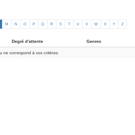
M
N
O
P
Q
R
S
T
U
V
W
X
Y
Z
Degré d'attente
Genres
u ne correspond à vos critères.