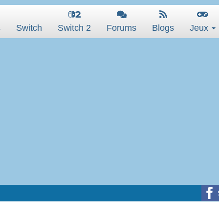
s
Switch
Switch 2
Forums
Blogs
Jeux