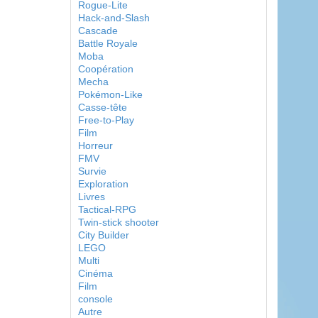
Rogue-Lite
Hack-and-Slash
Cascade
Battle Royale
Moba
Coopération
Mecha
Pokémon-Like
Casse-tête
Free-to-Play
Film
Horreur
FMV
Survie
Exploration
Livres
Tactical-RPG
Twin-stick shooter
City Builder
LEGO
Multi
Cinéma
Film
console
Autre