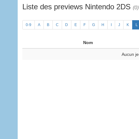
Liste des previews Nintendo 2DS
(0)
0-9
A
B
C
D
E
F
G
H
I
J
K
L
Nom
Aucun je