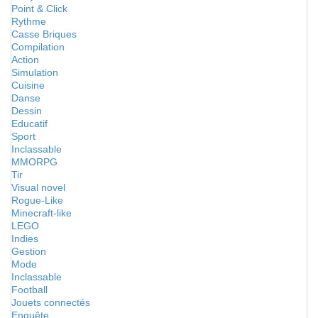
Point & Click
Rythme
Casse Briques
Compilation
Action
Simulation
Cuisine
Danse
Dessin
Educatif
Sport
Inclassable
MMORPG
Tir
Visual novel
Rogue-Like
Minecraft-like
LEGO
Indies
Gestion
Mode
Inclassable
Football
Jouets connectés
Enquête