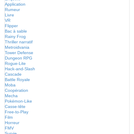
Application
Rumeur
Livre
VR
Flipper
Bac à sable
Rainy Frog
Thriller narratif
Metroidvania
Tower Defense
Dungeon RPG
Rogue-Lite
Hack-and-Slash
Cascade
Battle Royale
Moba
Coopération
Mecha
Pokémon-Like
Casse-tête
Free-to-Play
Film
Horreur
FMV
Survie