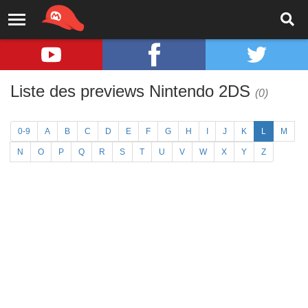
Liste des previews Nintendo 2DS
(0)
0-9
A
B
C
D
E
F
G
H
I
J
K
L
M
N
O
P
Q
R
S
T
U
V
W
X
Y
Z