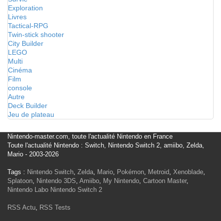
Exploration
Livres
Tactical-RPG
Twin-stick shooter
City Builder
LEGO
Multi
Cinéma
Film
console
Autre
Deck Builder
Jeu de plateau
Nintendo-master.com, toute l'actualité Nintendo en France
Toute l'actualité Nintendo : Switch, Nintendo Switch 2, amiibo, Zelda,
Mario - 2003-2026
Tags :
Nintendo Switch
,
Zelda
,
Mario
,
Pokémon
,
Metroid
,
Xenoblade
,
Splatoon
,
Nintendo 3DS
,
Amiibo
,
My Nintendo
,
Cartoon Master
,
Nintendo Labo
Nintendo Switch 2
RSS Actu
,
RSS Tests