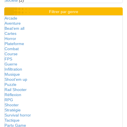
Société
(2)
Filtrer par genre
Arcade
Aventure
Beat'em all
Cartes
Horror
Plateforme
Combat
Course
FPS
Guerre
Infiltration
Musique
Shoot'em up
Puzzle
Rail Shooter
Réflexion
RPG
Shooter
Stratégie
Survival horror
Tactique
Party Game