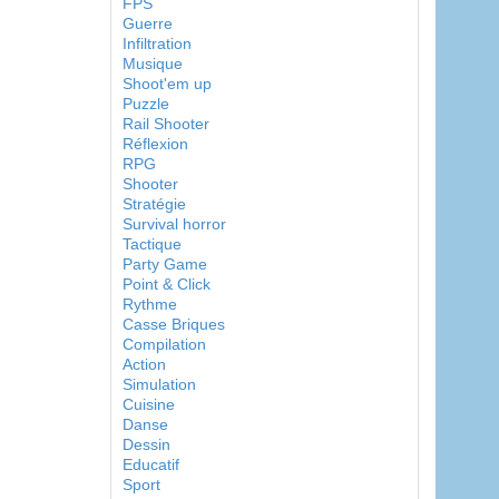
FPS
Guerre
Infiltration
Musique
Shoot'em up
Puzzle
Rail Shooter
Réflexion
RPG
Shooter
Stratégie
Survival horror
Tactique
Party Game
Point & Click
Rythme
Casse Briques
Compilation
Action
Simulation
Cuisine
Danse
Dessin
Educatif
Sport