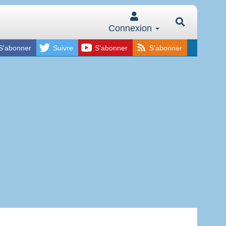
Connexion
S'abonner
Suivre
S'abonner
S'abonner