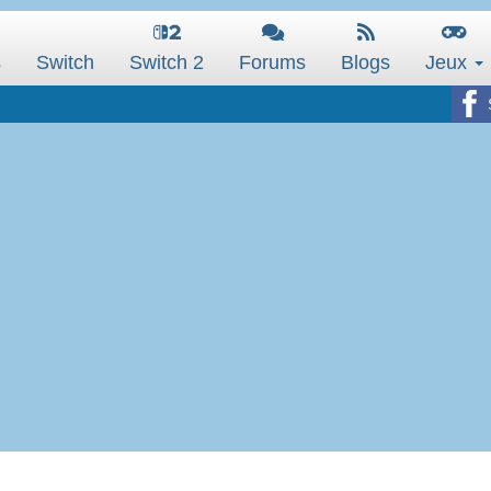
s
Switch
Switch 2
Forums
Blogs
Jeux