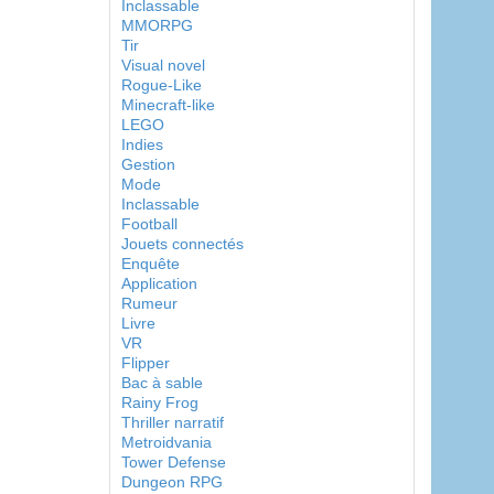
Inclassable
MMORPG
Tir
Visual novel
Rogue-Like
Minecraft-like
LEGO
Indies
Gestion
Mode
Inclassable
Football
Jouets connectés
Enquête
Application
Rumeur
Livre
VR
Flipper
Bac à sable
Rainy Frog
Thriller narratif
Metroidvania
Tower Defense
Dungeon RPG