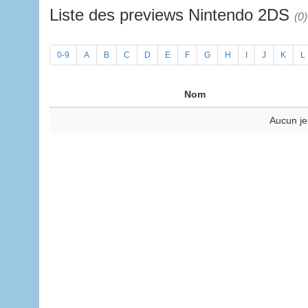
Liste des previews Nintendo 2DS
(0)
0-9
A
B
C
D
E
F
G
H
I
J
K
L
Nom
Aucun je