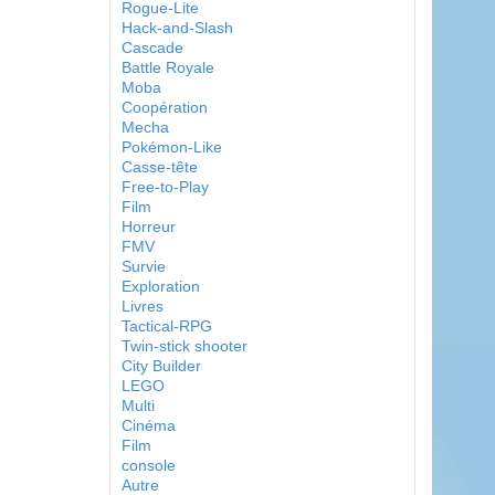
Rogue-Lite
Hack-and-Slash
Cascade
Battle Royale
Moba
Coopération
Mecha
Pokémon-Like
Casse-tête
Free-to-Play
Film
Horreur
FMV
Survie
Exploration
Livres
Tactical-RPG
Twin-stick shooter
City Builder
LEGO
Multi
Cinéma
Film
console
Autre