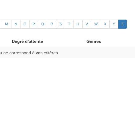
M
N
O
P
Q
R
S
T
U
V
W
X
Y
Z
Degré d'attente
Genres
u ne correspond à vos critères.