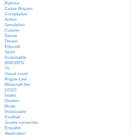
Rythme
Casse Briques
Compilation
Action
Simulation
Cuisine
Danse
Dessin
Educatif
Sport
Inclassable
MMORPG
Tir
Visual novel
Rogue-Like
Minecraft-like
LEGO
Indies
Gestion
Mode
Inclassable
Football
Jouets connectés
Enquête
Application