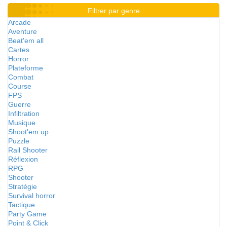
Filtrer par genre
Arcade
Aventure
Beat'em all
Cartes
Horror
Plateforme
Combat
Course
FPS
Guerre
Infiltration
Musique
Shoot'em up
Puzzle
Rail Shooter
Réflexion
RPG
Shooter
Stratégie
Survival horror
Tactique
Party Game
Point & Click