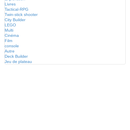
Livres
Tactical-RPG
Twin-stick shooter
City Builder
LEGO
Multi
Cinéma
Film
console
Autre
Deck Builder
Jeu de plateau