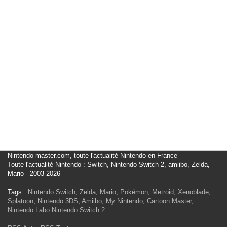
Nintendo-master.com, toute l'actualité Nintendo en France
Toute l'actualité Nintendo : Switch, Nintendo Switch 2, amiibo, Zelda,
Mario - 2003-2026
Tags :
Nintendo Switch
,
Zelda
,
Mario
,
Pokémon
,
Metroid
,
Xenoblade
,
Splatoon
,
Nintendo 3DS
,
Amiibo
,
My Nintendo
,
Cartoon Master
,
Nintendo Labo
Nintendo Switch 2