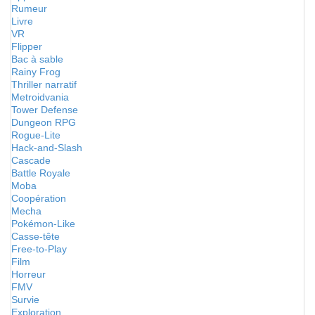
Rumeur
Livre
VR
Flipper
Bac à sable
Rainy Frog
Thriller narratif
Metroidvania
Tower Defense
Dungeon RPG
Rogue-Lite
Hack-and-Slash
Cascade
Battle Royale
Moba
Coopération
Mecha
Pokémon-Like
Casse-tête
Free-to-Play
Film
Horreur
FMV
Survie
Exploration