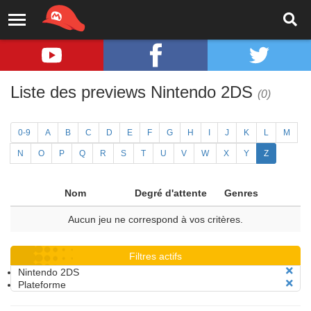
Liste des previews Nintendo 2DS
(0)
0-9
A
B
C
D
E
F
G
H
I
J
K
L
M
N
O
P
Q
R
S
T
U
V
W
X
Y
Z
Nom
Degré d'attente
Genres
Aucun jeu ne correspond à vos critères.
Filtres actifs
Nintendo 2DS
Plateforme