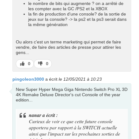
le nombre de bits qui augmente ? on a arrêté de
les compter avec la GC /PS2 et la XBOX
la fin de production d'une console? de la sortie de
jeux sur la console? -> la ps2 et la ps3 serait dans
la même génération
Ou alors c'est un terme marketing qui permet de faire
vendre, de faire des articles de presse pour attirer les
gens...
J’aime
J’aime
0
0
pas
pingoleon3000
a écrit
le 12/05/2021 à 10:23
New Super Hyper Mega Giga Nintendo Switch Pro XL 3D
4K Remake Deluxe Director's cut Console of the year
edition...
nanar a écrit :
Curieux de voir ce que cette future console
apportera par rapport à la SWITCH actuelle
ainsi que l'impact sur les prochaines sorties de