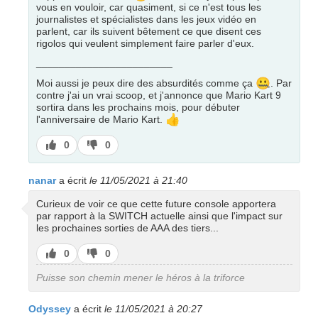
vous en vouloir, car quasiment, si ce n'est tous les
journalistes et spécialistes dans les jeux vidéo en
parlent, car ils suivent bêtement ce que disent ces
rigolos qui veulent simplement faire parler d'eux.
________________________
🤐
Moi aussi je peux dire des absurdités comme ça
. Par
contre j'ai un vrai scoop, et j'annonce que Mario Kart 9
sortira dans les prochains mois, pour débuter
👍
l'anniversaire de Mario Kart.
J’aime
J’aime
0
0
pas
nanar
a écrit
le 11/05/2021 à 21:40
Curieux de voir ce que cette future console apportera
par rapport à la SWITCH actuelle ainsi que l'impact sur
les prochaines sorties de AAA des tiers...
J’aime
J’aime
0
0
pas
Puisse son chemin mener le héros à la triforce
Odyssey
a écrit
le 11/05/2021 à 20:27