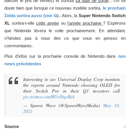
baisser le prix de ventes) et surtout
sa date de sortie
... On se
doute bien que lorsque ce nouveau modèle sortira,
le prochain
Zelda sortira aussi (voir là
).. Alors, la
Super Nintendo Switch
XL
sortira-t-elle
cette année
ou
l'année prochaine
? Espérons
que Nintendo lèvera le voile prochainement. En attendant,
n'hésitez pas à nous dire ce que vous en pensez en
commentaires.
Plus d'infos sur la prochaine console de Nintendo dans
nos
news précédentes
Interesting to see Universal Display Corp mention
the reports around Nintendo choosing OLED for
their Switch Pro in their Q1 investors call
pic.twitter.com/RUrJ0qvBiA
— Spawn Wave (@SpawnWaveMedia)
May 10,
2021
Source :