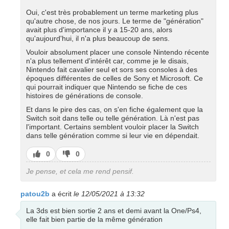
Oui, c'est très probablement un terme marketing plus
qu'autre chose, de nos jours. Le terme de "génération"
avait plus d'importance il y a 15-20 ans, alors
qu'aujourd'hui, il n'a plus beaucoup de sens.
Vouloir absolument placer une console Nintendo récente
n'a plus tellement d'intérêt car, comme je le disais,
Nintendo fait cavalier seul et sors ses consoles à des
époques différentes de celles de Sony et Microsoft. Ce
qui pourrait indiquer que Nintendo se fiche de ces
histoires de générations de console.
Et dans le pire des cas, on s'en fiche également que la
Switch soit dans telle ou telle génération. Là n'est pas
l'important. Certains semblent vouloir placer la Switch
dans telle génération comme si leur vie en dépendait.
J’aime
J’aime
0
0
pas
Je pense, et cela me rend pensif.
patou2b
a écrit
le 12/05/2021 à 13:32
La 3ds est bien sortie 2 ans et demi avant la One/Ps4,
elle fait bien partie de la même génération