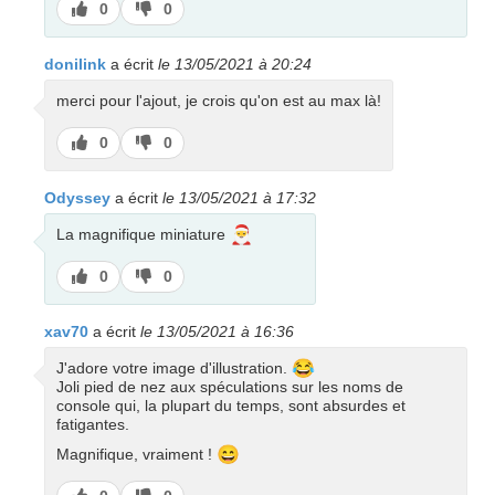
J’aime
J’aime
0
0
pas
donilink
a écrit
le 13/05/2021 à 20:24
merci pour l'ajout, je crois qu'on est au max là!
J’aime
J’aime
0
0
pas
Odyssey
a écrit
le 13/05/2021 à 17:32
🎅
La magnifique miniature
J’aime
J’aime
0
0
pas
xav70
a écrit
le 13/05/2021 à 16:36
😂
J'adore votre image d'illustration.
Joli pied de nez aux spéculations sur les noms de
console qui, la plupart du temps, sont absurdes et
fatigantes.
😄
Magnifique, vraiment !