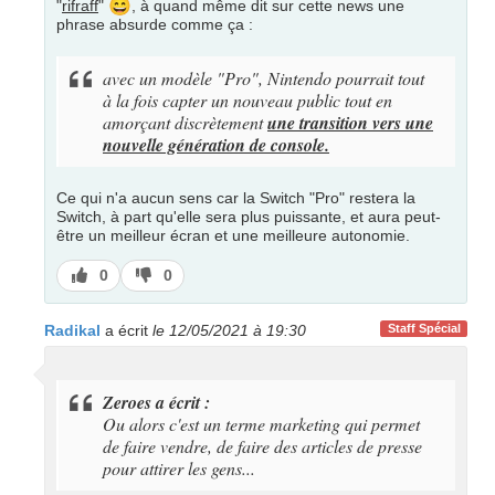
😄
"
rifraff
"
, à quand même dit sur cette news une
phrase absurde comme ça :
avec un modèle "Pro", Nintendo pourrait tout
à la fois capter un nouveau public tout en
amorçant discrètement
une transition vers une
nouvelle génération de console.
Ce qui n'a aucun sens car la Switch "Pro" restera la
Switch, à part qu'elle sera plus puissante, et aura peut-
être un meilleur écran et une meilleure autonomie.
J’aime
J’aime
0
0
pas
Radikal
a écrit
le 12/05/2021 à 19:30
Staff Spécial
Zeroes a écrit :
Ou alors c'est un terme marketing qui permet
de faire vendre, de faire des articles de presse
pour attirer les gens...