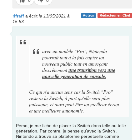
J’aime
J’aime
0
0
pas
rifraff
a écrit
le 13/05/2021 à
Auteur
Rédacteur en Chef
15:53
avec un modèle "Pro", Nintendo
pourrait tout à la fois capter un
nouveau public tout en amorçant
discrètement
une transition vers une
nouvelle génération de console.
Ce qui n'a aucun sens car la Switch "Pro"
restera la Switch, à part qu'elle sera plus
puissante, et aura peut-être un meilleur écran
et une meilleure autonomie.
Perso, je me fiche de placer la Switch dans telle ou telle
génération. Par contre, je pense qu'avec la Switch ,
Nintendo a trouvé sa plateforme perpétuelle comme