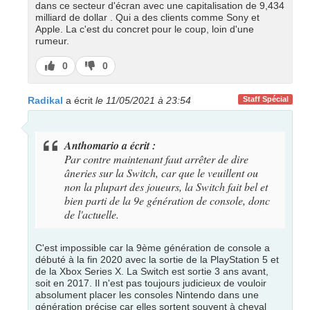
dans ce secteur d'écran avec une capitalisation de 9,434
milliard de dollar . Qui a des clients comme Sony et
Apple. La c'est du concret pour le coup, loin d'une
rumeur.
J’aime
J’aime
0
0
pas
Radikal
a écrit
le 11/05/2021 à 23:54
Staff Spécial
Anthomario a écrit :
Par contre maintenant faut arrêter de dire
âneries sur la Switch, car que le veuillent ou
non la plupart des joueurs, la Switch fait bel et
bien parti de la 9e génération de console, donc
de l'actuelle.
C'est impossible car la 9ème génération de console a
débuté à la fin 2020 avec la sortie de la PlayStation 5 et
de la Xbox Series X. La Switch est sortie 3 ans avant,
soit en 2017. Il n'est pas toujours judicieux de vouloir
absolument placer les consoles Nintendo dans une
génération précise car elles sortent souvent à cheval