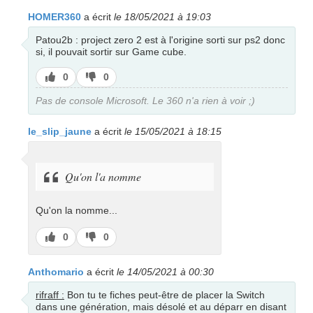
HOMER360
a écrit
le 18/05/2021 à 19:03
Patou2b : project zero 2 est à l'origine sorti sur ps2 donc
si, il pouvait sortir sur Game cube.
J’aime
J’aime
0
0
pas
Pas de console Microsoft. Le 360 n'a rien à voir ;)
le_slip_jaune
a écrit
le 15/05/2021 à 18:15
Qu'on l'a nomme
Qu'on la nomme...
J’aime
J’aime
0
0
pas
Anthomario
a écrit
le 14/05/2021 à 00:30
rifraff :
Bon tu te fiches peut-être de placer la Switch
dans une génération, mais désolé et au déparr en disant