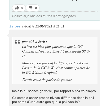
J’aime
J’aime
0
0
pas
Désolé si je fais des fautes d'orthographes.
Zeroes
a écrit
le 12/05/2021 à 11:51
patou2b a écrit :
La Wii est bien plus puissante que la GC.
Comparez Need for Speed Carbon/Fifa 08,09
etc
Mais ce n'est pas ouf la différence C'est vrai.
Passer de la GC à Wii c'est comme passer de
la GC à Xbox Original.
J'avais envie de parler de ça mdr
mais la puissance gc vs wii, par rapport a ps4 vs ps4pro
Ca semble assez proche niveau différence donc la ps4
pro serait d'une autre gen que la ps4 vanilla?