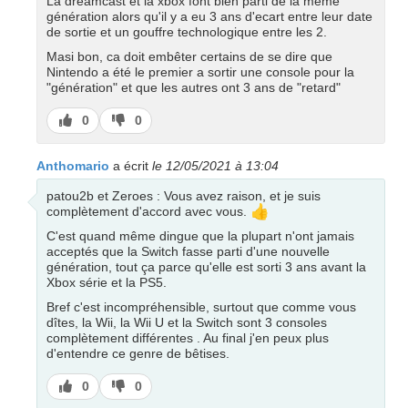
La dreamcast et la xbox font bien parti de la meme
génération alors qu'il y a eu 3 ans d'ecart entre leur date
de sortie et un gouffre technologique entre les 2.
Masi bon, ca doit embêter certains de se dire que
Nintendo a été le premier a sortir une console pour la
"génération" et que les autres ont 3 ans de "retard"
J’aime
J’aime
0
0
pas
Anthomario
a écrit
le 12/05/2021 à 13:04
patou2b et Zeroes : Vous avez raison, et je suis
👍
complètement d'accord avec vous.
C'est quand même dingue que la plupart n'ont jamais
acceptés que la Switch fasse parti d'une nouvelle
génération, tout ça parce qu'elle est sorti 3 ans avant la
Xbox série et la PS5.
Bref c'est incompréhensible, surtout que comme vous
dîtes, la Wii, la Wii U et la Switch sont 3 consoles
complètement différentes . Au final j'en peux plus
d'entendre ce genre de bêtises.
J’aime
J’aime
0
0
pas