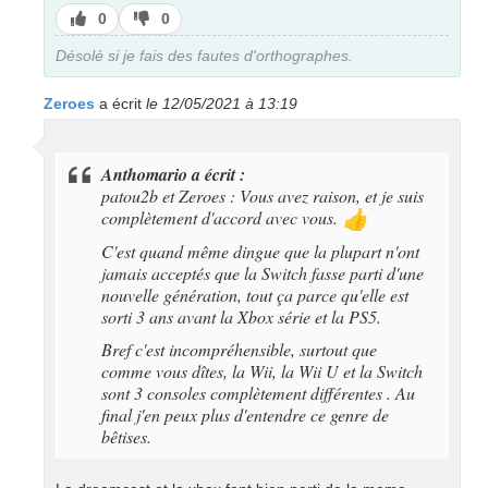
J’aime
J’aime
0
0
pas
Désolé si je fais des fautes d'orthographes.
Zeroes
a écrit
le 12/05/2021 à 13:19
Anthomario a écrit :
patou2b et Zeroes : Vous avez raison, et je suis
complètement d'accord avec vous.
👍
C'est quand même dingue que la plupart n'ont
jamais acceptés que la Switch fasse parti d'une
nouvelle génération, tout ça parce qu'elle est
sorti 3 ans avant la Xbox série et la PS5.
Bref c'est incompréhensible, surtout que
comme vous dîtes, la Wii, la Wii U et la Switch
sont 3 consoles complètement différentes . Au
final j'en peux plus d'entendre ce genre de
bêtises.