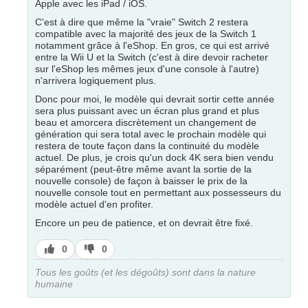
Apple avec les iPad / iOS.
C'est à dire que même la "vraie" Switch 2 restera
compatible avec la majorité des jeux de la Switch 1
notamment grâce à l'eShop. En gros, ce qui est arrivé
entre la Wii U et la Switch (c'est à dire devoir racheter
sur l'eShop les mêmes jeux d'une console à l'autre)
n'arrivera logiquement plus.
Donc pour moi, le modèle qui devrait sortir cette année
sera plus puissant avec un écran plus grand et plus
beau et amorcera discrètement un changement de
génération qui sera total avec le prochain modèle qui
restera de toute façon dans la continuité du modèle
actuel. De plus, je crois qu'un dock 4K sera bien vendu
séparément (peut-être même avant la sortie de la
nouvelle console) de façon à baisser le prix de la
nouvelle console tout en permettant aux possesseurs du
modèle actuel d'en profiter.
Encore un peu de patience, et on devrait être fixé.
J’aime
J’aime
0
0
pas
Tous les goûts (et les dégoûts) sont dans la nature
humaine