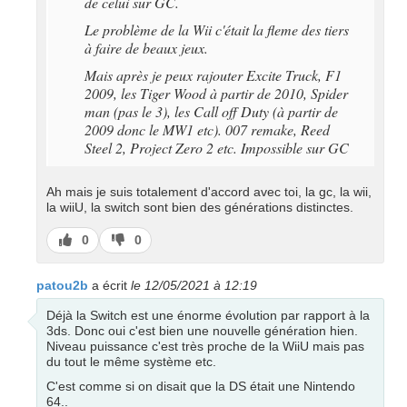
de celui sur GC.
Le problème de la Wii c'était la fleme des tiers
à faire de beaux jeux.
Mais après je peux rajouter Excite Truck, F1
2009, les Tiger Wood à partir de 2010, Spider
man (pas le 3), les Call off Duty (à partir de
2009 donc le MW1 etc). 007 remake, Reed
Steel 2, Project Zero 2 etc. Impossible sur GC
Ah mais je suis totalement d'accord avec toi, la gc, la wii,
la wiiU, la switch sont bien des générations distinctes.
J’aime
J’aime
0
0
pas
patou2b
a écrit
le 12/05/2021 à 12:19
Déjà la Switch est une énorme évolution par rapport à la
3ds. Donc oui c'est bien une nouvelle génération hien.
Niveau puissance c'est très proche de la WiiU mais pas
du tout le même système etc.
C'est comme si on disait que la DS était une Nintendo
64..