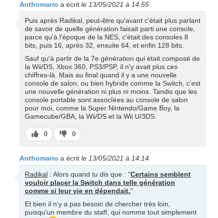
Anthomario
a écrit
le 13/05/2021 à 14:55
Puis après Radikal, peut-être qu'avant c'était plus parlant
de savoir de quelle génération faisait parti une console,
parce qu'à l'époque de la NES, c'était des consoles 8
bits, puis 16, après 32, ensuite 64, et enfin 128 bits.
Sauf qu'à partir de la 7e génération qui ètait composé de
la Wii/DS, Xbox 360, PS3/PSP, il n'y avait plus ces
chiffres-là. Mais au final quand il y a une nouvelle
console de salon, ou bien hybride comme la Switch, c'est
une nouvelle génération ni plus ni moins. Tandis que les
console portable sont assocîées au console de salon
pour moi, comme la Super Nintendo/Game Boy, la
Gamecube/GBA, la Wii/DS et la Wii U/3DS.
J’aime
J’aime
0
0
pas
Anthomario
a écrit
le 13/05/2021 à 14:14
Radikal
: Alors quand tu dis que : "
Certains semblent
vouloir placer la Switch dans telle génération
comme si leur vie en dépendait.
"
Et bien il n'y a pas besoin de chercher très loin,
puisqu'un membre du staff, qui nomme tout simplement