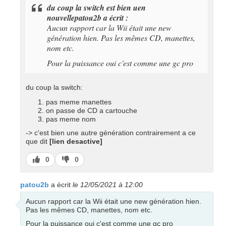
du coup la switch est bien uen
nouvellepatou2b a écrit :
Aucun rapport car la Wii était une new
génération hien. Pas les mêmes CD, manettes,
nom etc.
Pour la puissance oui c'est comme une gc pro
du coup la switch:
pas meme manettes
on passe de CD a cartouche
pas meme nom
-> c'est bien une autre génération contrairement a ce
que dit
[lien desactive]
J’aime
J’aime
0
0
pas
patou2b
a écrit
le 12/05/2021 à 12:00
Aucun rapport car la Wii était une new génération hien.
Pas les mêmes CD, manettes, nom etc.
Pour la puissance oui c'est comme une gc pro