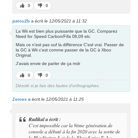
J’aime
J’aime
0
0
pas
patou2b
a écrit
le 12/05/2021 à 11:32
La Wii est bien plus puissante que la GC. Comparez
Need for Speed Carbon/Fifa 08,09 etc
Mais ce n'est pas ouf la différence C'est vrai. Passer de
la GC à Wii c'est comme passer de la GC à Xbox
Original.
J'avais envie de parler de ça mdr
J’aime
J’aime
0
0
pas
Désolé si je fais des fautes d'orthographes.
Zeroes
a écrit
le 12/05/2021 à 11:25
Radikal a écrit :
C'est impossible car la 9ème génération de
console a débuté à la fin 2020 avec la sortie de
la PlayStation 5 et de la Xbox Series X. La