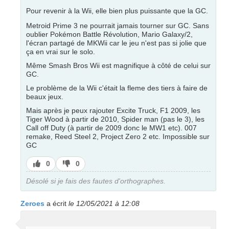
Pour revenir à la Wii, elle bien plus puissante que la GC.
Metroid Prime 3 ne pourrait jamais tourner sur GC. Sans
oublier Pokémon Battle Révolution, Mario Galaxy/2,
l'écran partagé de MKWii car le jeu n'est pas si jolie que
ça en vrai sur le solo.
Même Smash Bros Wii est magnifique à côté de celui sur
GC.
Le problème de la Wii c'était la fleme des tiers à faire de
beaux jeux.
Mais après je peux rajouter Excite Truck, F1 2009, les
Tiger Wood à partir de 2010, Spider man (pas le 3), les
Call off Duty (à partir de 2009 donc le MW1 etc). 007
remake, Reed Steel 2, Project Zero 2 etc. Impossible sur
GC
J’aime
J’aime
0
0
pas
Désolé si je fais des fautes d'orthographes.
Zeroes
a écrit
le 12/05/2021 à 12:08