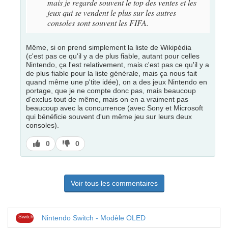
mais je regarde souvent le top des ventes et les
jeux qui se vendent le plus sur les autres
consoles sont souvent les FIFA.
Même, si on prend simplement la liste de Wikipédia
(c'est pas ce qu'il y a de plus fiable, autant pour celles
Nintendo, ça l'est relativement, mais c'est pas ce qu'il y a
de plus fiable pour la liste générale, mais ça nous fait
quand même une p'tite idée), on a des jeux Nintendo en
portage, que je ne compte donc pas, mais beaucoup
d'exclus tout de même, mais on en a vraiment pas
beaucoup avec la concurrence (avec Sony et Microsoft
qui bénéficie souvent d'un même jeu sur leurs deux
consoles).
J’aime
J’aime
0
0
pas
Voir tous les commentaires
Switch
Nintendo Switch - Modèle OLED