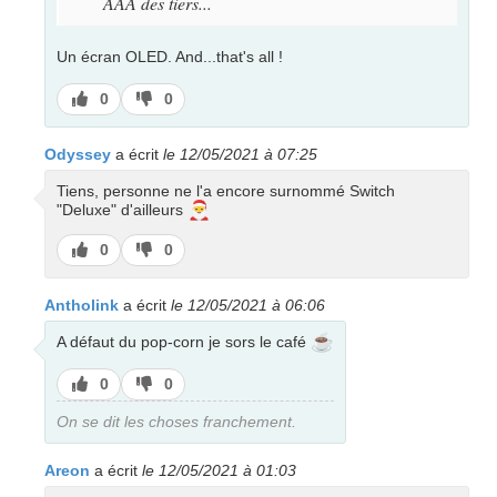
AAA des tiers...
Un écran OLED. And...that's all !
J’aime
J’aime
0
0
pas
Odyssey
a écrit
le 12/05/2021 à 07:25
Tiens, personne ne l'a encore surnommé Switch
🎅
"Deluxe" d'ailleurs
J’aime
J’aime
0
0
pas
Antholink
a écrit
le 12/05/2021 à 06:06
☕
A défaut du pop-corn je sors le café
J’aime
J’aime
0
0
pas
On se dit les choses franchement.
Areon
a écrit
le 12/05/2021 à 01:03