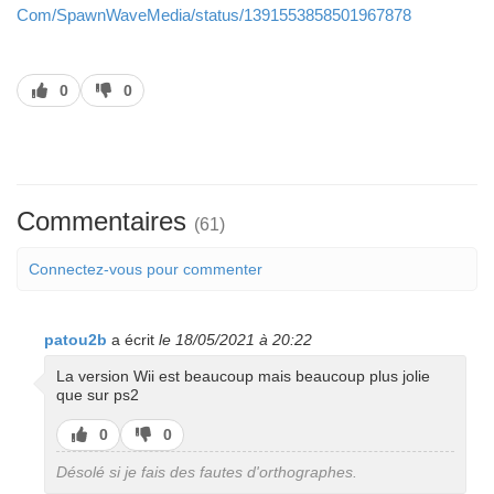
Com/SpawnWaveMedia/status/1391553858501967878
J’aime
J’aime
0
0
pas
Commentaires
(61)
Connectez-vous pour commenter
patou2b
a écrit
le 18/05/2021 à 20:22
La version Wii est beaucoup mais beaucoup plus jolie
que sur ps2
J’aime
J’aime
0
0
pas
Désolé si je fais des fautes d'orthographes.