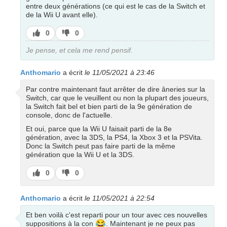
entre deux générations (ce qui est le cas de la Switch et
de la Wii U avant elle).
J’aime
J’aime
0
0
pas
Je pense, et cela me rend pensif.
Anthomario
a écrit
le 11/05/2021 à 23:46
Par contre maintenant faut arrêter de dire âneries sur la
Switch, car que le veuillent ou non la plupart des joueurs,
la Switch fait bel et bien parti de la 9e génération de
console, donc de l'actuelle.
Et oui, parce que la Wii U faisait parti de la 8e
génération, avec la 3DS, la PS4, la Xbox 3 et la PSVita.
Donc la Switch peut pas faire parti de la même
génération que la Wii U et la 3DS.
J’aime
J’aime
0
0
pas
Anthomario
a écrit
le 11/05/2021 à 22:54
Et ben voilà c'est reparti pour un tour avec ces nouvelles
😂
suppositions à la con
. Maintenant je ne peux pas