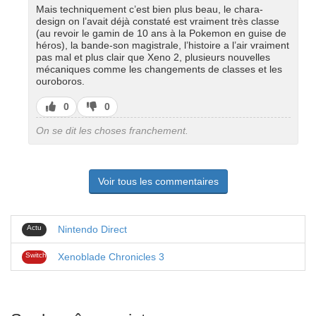
Mais techniquement c’est bien plus beau, le chara-
design on l’avait déjà constaté est vraiment très classe
(au revoir le gamin de 10 ans à la Pokemon en guise de
héros), la bande-son magistrale, l’histoire a l’air vraiment
pas mal et plus clair que Xeno 2, plusieurs nouvelles
mécaniques comme les changements de classes et les
ouroboros.
J’aime
J’aime
0
0
pas
On se dit les choses franchement.
Voir tous les commentaires
Actu
Nintendo Direct
Switch
Xenoblade Chronicles 3