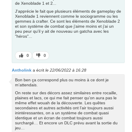
de Xenoblade 1 et 2...
J'apprécie le fait que plusieurs éléments de gameplay de
Xenoblade 1 reviennent comme le sociogramme ou les
gemmes à crafter. Ce sont les éléments de Xenoblade 2
et son système de combat que j'aime moins et j'ai un
peu peur qu'il y ait de nouveau un gatcha avec les
"héros"...
J’aime
J’aime
0
0
pas
Antholink
a écrit
le 22/06/2022 à 16:28
Bon ben ça correspond plus ou moins à ce dont je
m’attendais.
On reste sur des décors assez similaires entre rocaille,
plaines et lacs, ce qui me fait penser qu’on aura pas le
même effet wouah de la découverte. Les quêtes
secondaires et autres activités ont l’air toujours aussi
inintéressantes, on a un système de combat quasi
identique et un écran de combat toujours aussi
surchargé… Et encore un DLC prévu avant la sortie du
jeu…