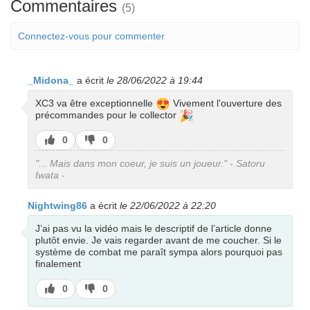
Commentaires
(5)
Connectez-vous pour commenter
_Midona_
a écrit
le 28/06/2022 à 19:44
😍
XC3 va être exceptionnelle
Vivement l'ouverture des
🎉
précommandes pour le collector
J’aime
J’aime
0
0
pas
"... Mais dans mon coeur, je suis un joueur." - Satoru
Iwata -
Nightwing86
a écrit
le 22/06/2022 à 22:20
J’ai pas vu la vidéo mais le descriptif de l’article donne
plutôt envie. Je vais regarder avant de me coucher. Si le
système de combat me paraît sympa alors pourquoi pas
finalement
J’aime
J’aime
0
0
pas