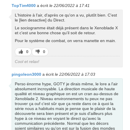
TopTim4000
a écrit
le 22/06/2022 à 17:41
L'histoire à l'air, d'après ce qu'on a vu, plutôt bien. C'est
le [lien desactive] du Direct.
Le sociogramme était déjà présent dans le Xenoblade X
et c'est une bonne chose qu'il soit de retour.
Pour le système de combat, on verra manette en main.
J’aime
J’aime
0
0
pas
Cool et relax!
pingoleon3000
a écrit
le 22/06/2022 à 17:03
Perso énorme hype, GOTY je dirais même, le lore a l'air
absolument incroyable. La direction musicale de haute
qualité et niveau graphique on est un cran au-dessus de
Xenoblade 2. Niveau environnements tu peux ne pas
trouver ça ouf c'est sûr que ça reste dans ce à quoi la
série nous a habitués mais je pense que le plaisir de la
découverte sera bien présent et je suis d'ailleurs plus
hype à ce niveau en voyant le direct qu'avec la
communication précédente. Normal que les décors
soient similaires vu qu'on est sur la fusion des mondes