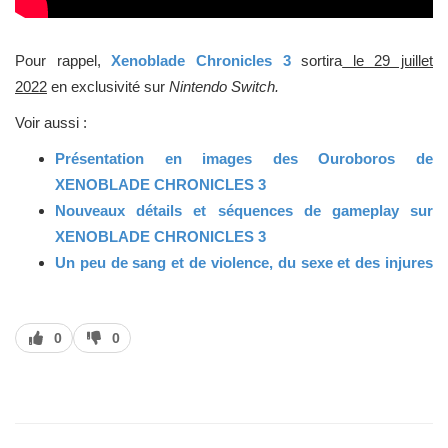
Pour rappel,
Xenoblade Chronicles 3
sortira
le 29 juillet
2022
en exclusivité sur
Nintendo Switch.
Voir aussi :
Présentation en images des Ouroboros de
XENOBLADE CHRONICLES 3
Nouveaux détails et séquences de gameplay sur
XENOBLADE CHRONICLES 3
Un peu de sang et de violence, du sexe et des injures
au programme du nouveau Xenoblade
Le poids de XENOBLADE CHRONICLES 3 et
J’aime
J’aime
0
0
SPLATOON 3 sur l'eShop
pas
Xenoblade 3 avance sa sortie sur Nintendo Switch
XENOBLADE CHRONICLES 3 s'offre une édition
collector exclusive My Nintendo