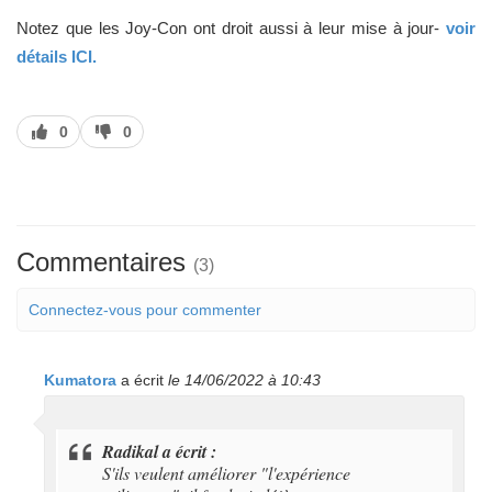
Notez que les Joy-Con ont droit aussi à leur mise à jour-
voir
détails ICI.
J’aime
J’aime
0
0
pas
Commentaires
(3)
Connectez-vous pour commenter
Kumatora
a écrit
le 14/06/2022 à 10:43
Radikal a écrit :
S'ils veulent améliorer "l'expérience