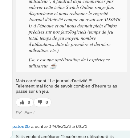
utilisateur", il faudrait déjà commencer par
enlever cette icône Switch Online rouge fluo
disgracieuse et nous redonner le regretté
Journal d'Activité comme on avait sur 3DS/Wii
U à l'époque et qui nous donnait plein d'infos
précises sur nos jeux/logiciels (temps de jeu
total, temps de jeu moyen, nombre
d'utilisations, date de première et dernière
utilisation, etc.).
Ça, c'est une amélioration de l'expérience
utilisateur
☕
Mais carrément ! Le journal d'activité !!!
Tellement mal fichu de savoir combien d'heure tu as
passé sur un jeu.
J’aime
J’aime
0
0
pas
P.K. Fire !
patou2b
a écrit
le 14/06/2022 à 08:20
Si ils veulent améliorer "l'expérience utilisateur# ils