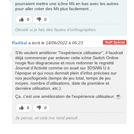
pourraient mettre une icône Mii en bas avec les autres
pour aller créer des Mii plus facilement...
J’aime
J’aime
0
0
pas
Désolé si je fais des fautes d'orthographes.
Radikal
a écrit
le 14/06/2022 à 06:23
Staff Spécial
S'ils veulent améliorer "l'expérience utilisateur", il faudrait
déjà commencer par enlever cette icône Switch Online
rouge fluo disgracieuse et nous redonner le regretté
Journal d'Activité comme on avait sur 3DS/Wii U à
l'époque et qui nous donnait plein d'infos précises sur
nos jeux/logiciels (temps de jeu total, temps de jeu
moyen, nombre d'utilisations, date de première et
dernière utilisation, etc.).
☕
Ça, c'est une amélioration de l'expérience utilisateur
J’aime
J’aime
0
0
pas
Je pense, et cela me rend pensif.