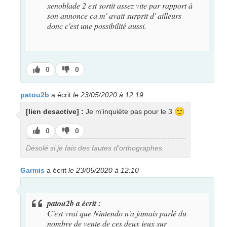
xenoblade 2 est sortit assez vite par rapport à
son annonce ca m' avait surprit d' ailleurs
donc c'est une possibilité aussi.
J’aime
J’aime
0
0
pas
patou2b
a écrit
le 23/05/2020 à 12:19
🙂
[lien desactive] :
Je m'inquiète pas pour le 3
J’aime
J’aime
0
0
pas
Désolé si je fais des fautes d'orthographes.
Garmis
a écrit
le 23/05/2020 à 12:10
patou2b a écrit :
C'est vrai que Nintendo n'a jamais parlé du
nombre de vente de ces deux jeux sur