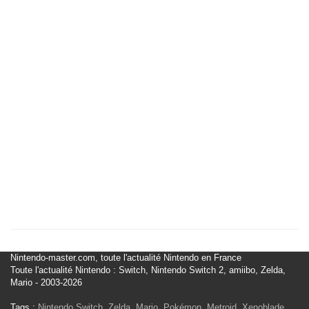
Nintendo-master.com, toute l'actualité Nintendo en France
Toute l'actualité Nintendo : Switch, Nintendo Switch 2, amiibo, Zelda,
Mario - 2003-2026
Tags :
Nintendo Switch
,
Zelda
,
Mario
,
Pokémon
,
Metroid
,
Xenoblade
,