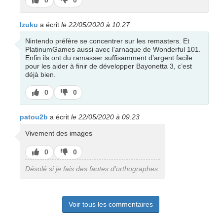
0
0
pas
Izuku
a écrit
le 22/05/2020 à 10:27
Nintendo préfère se concentrer sur les remasters. Et
PlatinumGames aussi avec l’arnaque de Wonderful 101.
Enfin ils ont du ramasser suffisamment d’argent facile
pour les aider à finir de développer Bayonetta 3, c’est
déjà bien.
J’aime
J’aime
0
0
pas
patou2b
a écrit
le 22/05/2020 à 09:23
Vivement des images
J’aime
J’aime
0
0
pas
Désolé si je fais des fautes d'orthographes.
Voir tous les commentaires