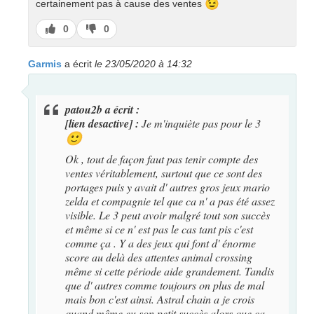
😉
certainement pas à cause des ventes
J’aime
J’aime
0
0
pas
Garmis
a écrit
le 23/05/2020 à 14:32
patou2b a écrit :
[lien desactive] :
Je m'inquiète pas pour le 3
🙂
Ok , tout de façon faut pas tenir compte des
ventes véritablement, surtout que ce sont des
portages puis y avait d' autres gros jeux mario
zelda et compagnie tel que ca n' a pas été assez
visible. Le 3 peut avoir malgré tout son succès
et même si ce n' est pas le cas tant pis c'est
comme ça . Y a des jeux qui font d' énorme
score au delà des attentes animal crossing
même si cette période aide grandement. Tandis
que d' autres comme toujours on plus de mal
mais bon c'est ainsi. Astral chain a je crois
quand même eu son petit succès alors que ca