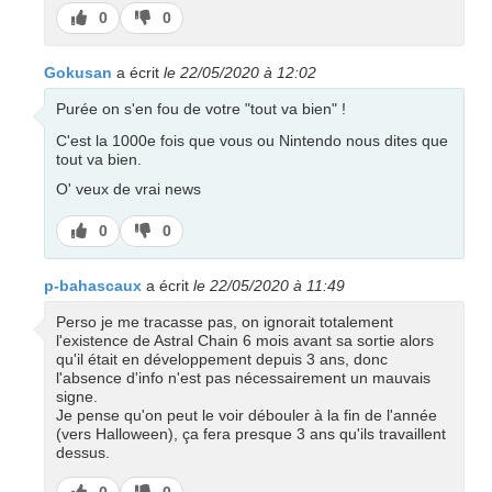
J’aime
J’aime
0
0
pas
Gokusan
a écrit
le 22/05/2020 à 12:02
Purée on s'en fou de votre "tout va bien" !
C'est la 1000e fois que vous ou Nintendo nous dites que
tout va bien.
O' veux de vrai news
J’aime
J’aime
0
0
pas
p-bahascaux
a écrit
le 22/05/2020 à 11:49
Perso je me tracasse pas, on ignorait totalement
l'existence de Astral Chain 6 mois avant sa sortie alors
qu'il était en développement depuis 3 ans, donc
l'absence d'info n'est pas nécessairement un mauvais
signe.
Je pense qu'on peut le voir débouler à la fin de l'année
(vers Halloween), ça fera presque 3 ans qu'ils travaillent
dessus.
J’aime
J’aime