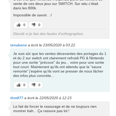
vente de ces deux jeux sur SWITCH. Sur wiiu c'était
dans les 800k.
Impossible de savoir.. :/
J’aime
J’aime
0
0
pas
Désolé si je fais des fautes d'orthographes.
tenabene
a écrit
le 23/05/2020 à 03:22
Je suis sûr que les ventes décevantes des portages du 1
et du 2 sur switch ont clairement refroidi PG & Nintendo
pour une sortie "précoce" du jeu... voire pour une sortie
tout court. Maintenant qu'ils ont attendu que la "sauce
remonte" j'espère qu'ils vont se presser de nous lâcher
des infos plus concrète...
J’aime
J’aime
0
0
pas
thm077
a écrit
le 22/05/2020 à 12:23
Le fait de forcer le rassurage et de ne toujours rien
montrer bah... Ça rassure pas lol !