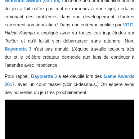
Nintendo Switch
(
voir ici
) l'absence de communication autour
du jeu a fait naître pas mal de rumeurs à son sujet, certains
craignant des problèmes dans son développement, d'autres
carrément son annulation ! Dans une entrevue publiée par
VGC
,
Hideki Kamiya
a expliqué avoir vu toutes ces inquiétudes sur
Twitte
r et qu'il fallait s'en débarrasser sans attendre. Non,
Bayonetta 3
n'est pas annulé. L'équipe travaille toujours très
dur et le célèbre créateur demande aux fans de continuer à
l'attendre avec impatience.
Pour rappel,
Bayonetta 3
a été dévoilé lors des
Game Awards
2017.
avec un court teaser (voir ci-dessous.) On espère avoir
des nouvelles du jeu très prochainement.