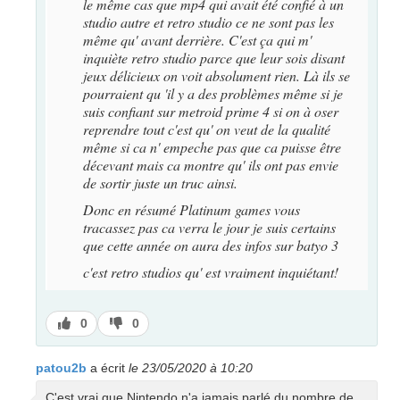
le même cas que mp4 qui avait été confié à un
studio autre et retro studio ce ne sont pas les
même qu' avant derrière. C'est ça qui m'
inquiète retro studio parce que leur sois disant
jeux délicieux on voit absolument rien. Là ils se
pourraient qu 'il y a des problèmes même si je
suis confiant sur metroid prime 4 si on à oser
reprendre tout c'est qu' on veut de la qualité
même si ca n' empeche pas que ca puisse être
décevant mais ca montre qu' ils ont pas envie
de sortir juste un truc ainsi.
Donc en résumé Platinum games vous
tracassez pas ca verra le jour je suis certains
que cette année on aura des infos sur batyo 3
c'est retro studios qu' est vraiment inquiétant!
J’aime
J’aime
0
0
pas
patou2b
a écrit
le 23/05/2020 à 10:20
C'est vrai que Nintendo n'a jamais parlé du nombre de