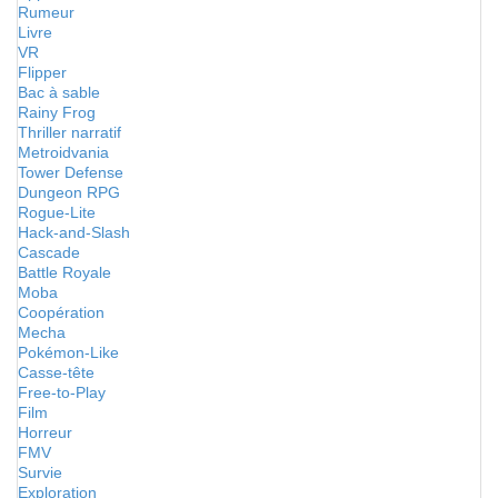
Rumeur
Livre
VR
Flipper
Bac à sable
Rainy Frog
Thriller narratif
Metroidvania
Tower Defense
Dungeon RPG
Rogue-Lite
Hack-and-Slash
Cascade
Battle Royale
Moba
Coopération
Mecha
Pokémon-Like
Casse-tête
Free-to-Play
Film
Horreur
FMV
Survie
Exploration