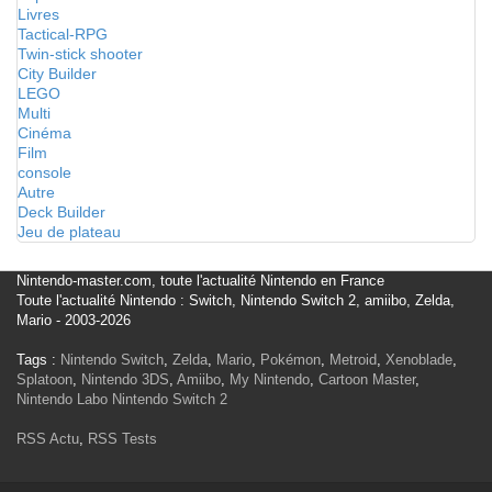
Livres
Tactical-RPG
Twin-stick shooter
City Builder
LEGO
Multi
Cinéma
Film
console
Autre
Deck Builder
Jeu de plateau
Nintendo-master.com, toute l'actualité Nintendo en France
Toute l'actualité Nintendo : Switch, Nintendo Switch 2, amiibo, Zelda,
Mario - 2003-2026
Tags :
Nintendo Switch
,
Zelda
,
Mario
,
Pokémon
,
Metroid
,
Xenoblade
,
Splatoon
,
Nintendo 3DS
,
Amiibo
,
My Nintendo
,
Cartoon Master
,
Nintendo Labo
Nintendo Switch 2
RSS Actu
,
RSS Tests