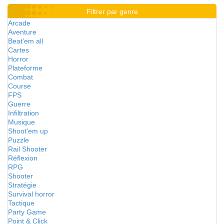
Filtrer par genre
Arcade
Aventure
Beat'em all
Cartes
Horror
Plateforme
Combat
Course
FPS
Guerre
Infiltration
Musique
Shoot'em up
Puzzle
Rail Shooter
Réflexion
RPG
Shooter
Stratégie
Survival horror
Tactique
Party Game
Point & Click