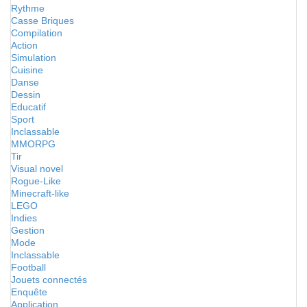
Rythme
Casse Briques
Compilation
Action
Simulation
Cuisine
Danse
Dessin
Educatif
Sport
Inclassable
MMORPG
Tir
Visual novel
Rogue-Like
Minecraft-like
LEGO
Indies
Gestion
Mode
Inclassable
Football
Jouets connectés
Enquête
Application