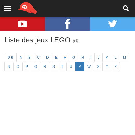
Liste des jeux LEGO
(0)
0-9
A
B
C
D
E
F
G
H
I
J
K
L
M
N
O
P
Q
R
S
T
U
V
W
X
Y
Z