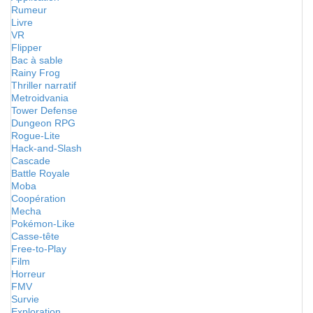
Rumeur
Livre
VR
Flipper
Bac à sable
Rainy Frog
Thriller narratif
Metroidvania
Tower Defense
Dungeon RPG
Rogue-Lite
Hack-and-Slash
Cascade
Battle Royale
Moba
Coopération
Mecha
Pokémon-Like
Casse-tête
Free-to-Play
Film
Horreur
FMV
Survie
Exploration