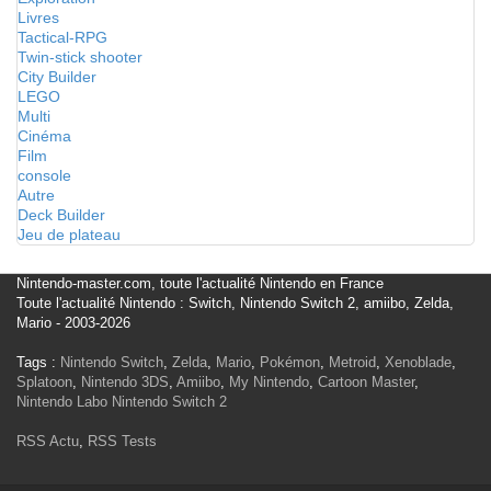
Livres
Tactical-RPG
Twin-stick shooter
City Builder
LEGO
Multi
Cinéma
Film
console
Autre
Deck Builder
Jeu de plateau
Nintendo-master.com, toute l'actualité Nintendo en France
Toute l'actualité Nintendo : Switch, Nintendo Switch 2, amiibo, Zelda,
Mario - 2003-2026
Tags :
Nintendo Switch
,
Zelda
,
Mario
,
Pokémon
,
Metroid
,
Xenoblade
,
Splatoon
,
Nintendo 3DS
,
Amiibo
,
My Nintendo
,
Cartoon Master
,
Nintendo Labo
Nintendo Switch 2
RSS Actu
,
RSS Tests