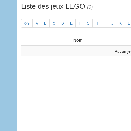
Liste des jeux LEGO
(0)
0-9
A
B
C
D
E
F
G
H
I
J
K
L
Nom
Aucun je