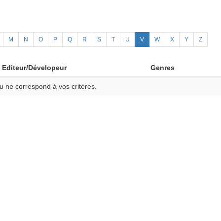
M
N
O
P
Q
R
S
T
U
V
W
X
Y
Z
Editeur/Dévelopeur
Genres
u ne correspond à vos critères.