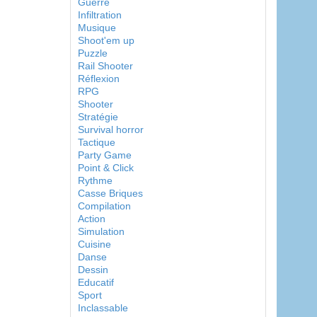
Guerre
Infiltration
Musique
Shoot'em up
Puzzle
Rail Shooter
Réflexion
RPG
Shooter
Stratégie
Survival horror
Tactique
Party Game
Point & Click
Rythme
Casse Briques
Compilation
Action
Simulation
Cuisine
Danse
Dessin
Educatif
Sport
Inclassable