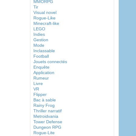
MMORPG
Tir
Visual novel
Rogue-Like
Minecraft-like
LEGO
Indies
Gestion
Mode
Inclassable
Football
Jouets connectés
Enquête
Application
Rumeur
Livre
VR
Flipper
Bac à sable
Rainy Frog
Thriller narratif
Metroidvania
Tower Defense
Dungeon RPG
Rogue-Lite