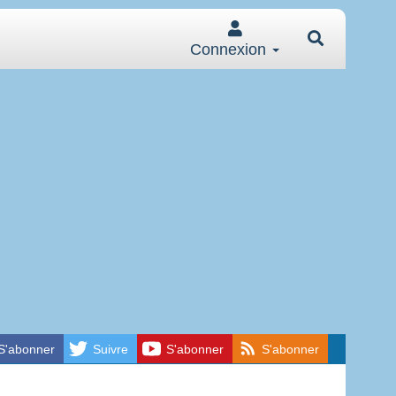
Connexion
S'abonner
Suivre
S'abonner
S'abonner