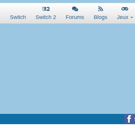
s
Switch
Switch 2
Forums
Blogs
Jeux