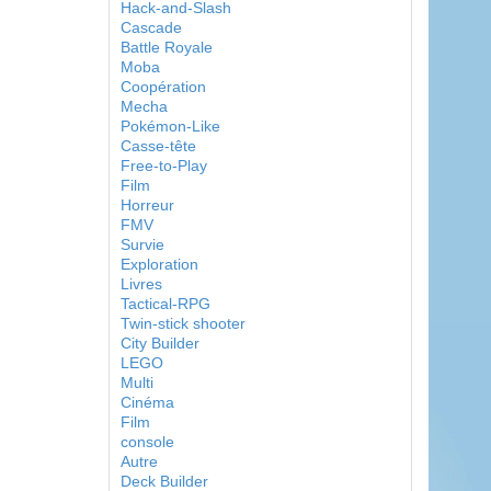
Hack-and-Slash
Cascade
Battle Royale
Moba
Coopération
Mecha
Pokémon-Like
Casse-tête
Free-to-Play
Film
Horreur
FMV
Survie
Exploration
Livres
Tactical-RPG
Twin-stick shooter
City Builder
LEGO
Multi
Cinéma
Film
console
Autre
Deck Builder