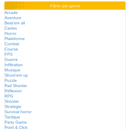
Filtrer par genre
Arcade
Aventure
Beat'em all
Cartes
Horror
Plateforme
Combat
Course
FPS
Guerre
Infiltration
Musique
Shoot'em up
Puzzle
Rail Shooter
Réflexion
RPG
Shooter
Stratégie
Survival horror
Tactique
Party Game
Point & Click