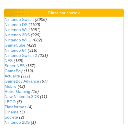
Filtrer par console
Nintendo Switch
(2906)
Nintendo DS
(1100)
Nintendo Wii
(1081)
Nintendo 3DS
(929)
Nintendo Wii U
(682)
GameCube
(422)
Nintendo 64
(315)
Nintendo Switch 2
(231)
NES
(138)
Super NES
(137)
GameBoy
(119)
Actualité
(111)
GameBoy Advance
(67)
Mobile
(42)
Retro-Gaming
(15)
New Nintendo 3DS
(11)
LEGO
(5)
Plateformes
(4)
Cinéma
(3)
Société
(2)
Nintendo 2DS
(1)