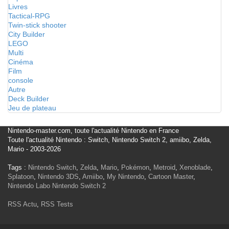
Livres
Tactical-RPG
Twin-stick shooter
City Builder
LEGO
Multi
Cinéma
Film
console
Autre
Deck Builder
Jeu de plateau
Nintendo-master.com, toute l'actualité Nintendo en France
Toute l'actualité Nintendo : Switch, Nintendo Switch 2, amiibo, Zelda,
Mario - 2003-2026
Tags :
Nintendo Switch
,
Zelda
,
Mario
,
Pokémon
,
Metroid
,
Xenoblade
,
Splatoon
,
Nintendo 3DS
,
Amiibo
,
My Nintendo
,
Cartoon Master
,
Nintendo Labo
Nintendo Switch 2
RSS Actu
,
RSS Tests