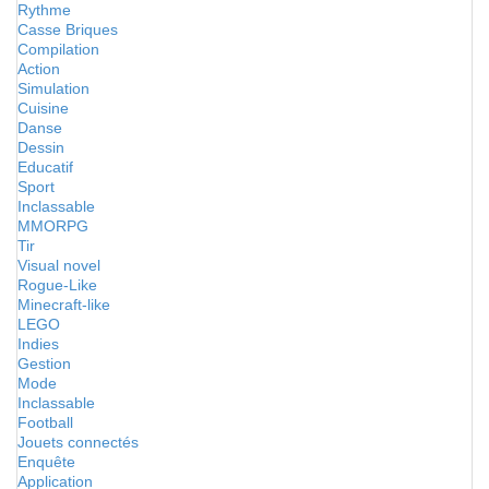
Rythme
Casse Briques
Compilation
Action
Simulation
Cuisine
Danse
Dessin
Educatif
Sport
Inclassable
MMORPG
Tir
Visual novel
Rogue-Like
Minecraft-like
LEGO
Indies
Gestion
Mode
Inclassable
Football
Jouets connectés
Enquête
Application