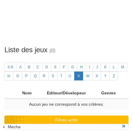
Liste des jeux
(0)
0-9
A
B
C
D
E
F
G
H
I
J
K
L
M
N
O
P
Q
R
S
T
U
V
W
X
Y
Z
Nom
Editeur/Dévelopeur
Genres
Aucun jeu ne correspond à vos critères.
Filtres actifs
Mecha