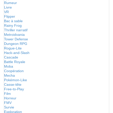
Rumeur
Livre
VR
Flipper
Bac à sable
Rainy Frog
Thriller narratif
Metroidvania
Tower Defense
Dungeon RPG
Rogue-Lite
Hack-and-Slash
Cascade
Battle Royale
Moba
Coopération
Mecha
Pokémon-Like
Casse-tête
Free-to-Play
Film
Horreur
FMV
Survie
Exploration