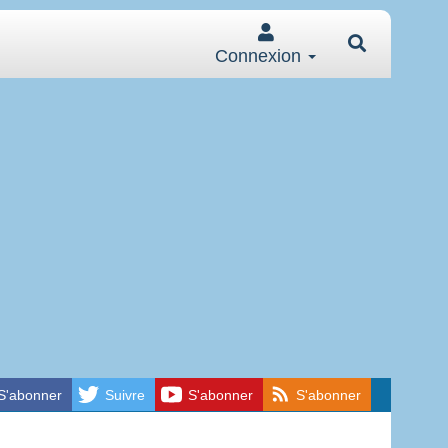
Connexion
S'abonner
Suivre
S'abonner
S'abonner