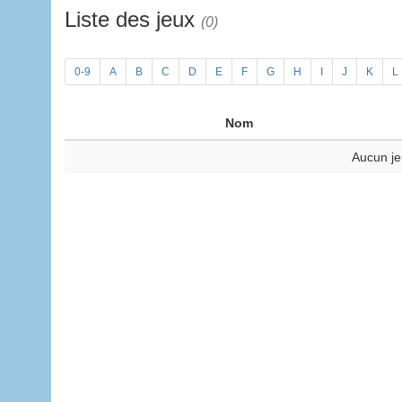
Liste des jeux
(0)
0-9
A
B
C
D
E
F
G
H
I
J
K
L
Nom
Aucun je