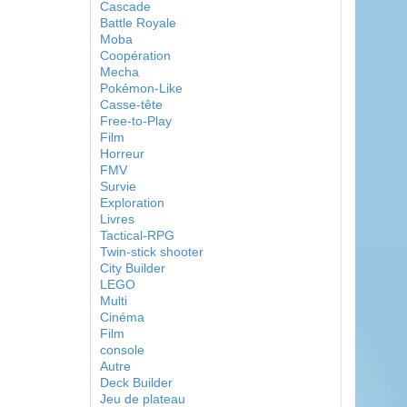
Cascade
Battle Royale
Moba
Coopération
Mecha
Pokémon-Like
Casse-tête
Free-to-Play
Film
Horreur
FMV
Survie
Exploration
Livres
Tactical-RPG
Twin-stick shooter
City Builder
LEGO
Multi
Cinéma
Film
console
Autre
Deck Builder
Jeu de plateau