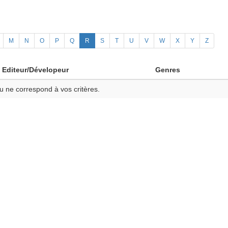
M
N
O
P
Q
R
S
T
U
V
W
X
Y
Z
Editeur/Dévelopeur
Genres
u ne correspond à vos critères.