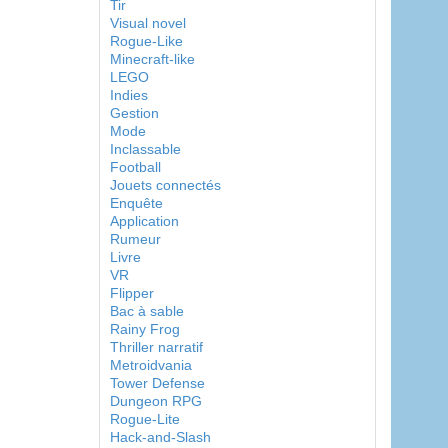
Tir
Visual novel
Rogue-Like
Minecraft-like
LEGO
Indies
Gestion
Mode
Inclassable
Football
Jouets connectés
Enquête
Application
Rumeur
Livre
VR
Flipper
Bac à sable
Rainy Frog
Thriller narratif
Metroidvania
Tower Defense
Dungeon RPG
Rogue-Lite
Hack-and-Slash