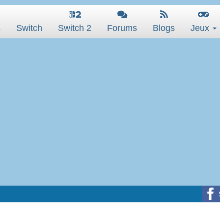
s
Switch
Switch 2
Forums
Blogs
Jeux