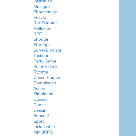
Infiltration
Musique
Shoot'em up
Puzzle
Rail Shooter
Réflexion
RPG
Shooter
Stratégie
Survival horror
Tactique
Party Game
Point & Click
Rythme
Casse Briques
Compilation
Action
Simulation
Cuisine
Danse
Dessin
Educatif
Sport
Inclassable
MMORPG