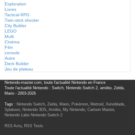
Exploration
Livres
Tactical-RPG
Twin-stick shooter
City Builder
LEGO
Multi
Cinéma
Film
console
Autre
Deck Builder
Jeu de plateau
Nintendo-master.com, toute l'actualité Nintendo en France
Toute l'actualité Nintendo : Switch, Nintendo Switch 2, amiibo, Zelda,
Mario - 2003-2026
Tags :
Nintendo Switch
,
Zelda
,
Mario
,
Pokémon
,
Metroid
,
Xenoblade
,
Splatoon
,
Nintendo 3DS
,
Amiibo
,
My Nintendo
,
Cartoon Master
,
Nintendo Labo
Nintendo Switch 2
RSS Actu
,
RSS Tests