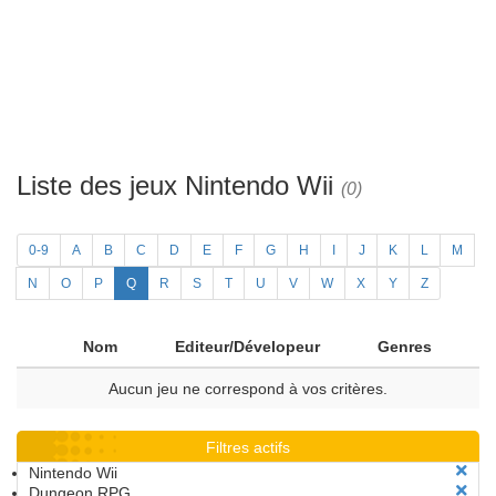
Liste des jeux Nintendo Wii
(0)
0-9
A
B
C
D
E
F
G
H
I
J
K
L
M
N
O
P
Q
R
S
T
U
V
W
X
Y
Z
Nom
Editeur/Dévelopeur
Genres
Aucun jeu ne correspond à vos critères.
Filtres actifs
Nintendo Wii
Dungeon RPG