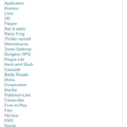
Application
Rumeur
Livre
VR
Flipper
Bac à sable
Rainy Frog
Thriller narratif
Metroidvania
Tower Defense
Dungeon RPG
Rogue-Lite
Hack-and-Slash
Cascade
Battle Royale
Moba
Coopération
Mecha
Pokémon-Like
Casse-tête
Free-to-Play
Film
Horreur
FMV
Survie