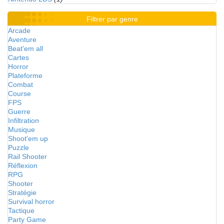
Filtrer par genre
Arcade
Aventure
Beat'em all
Cartes
Horror
Plateforme
Combat
Course
FPS
Guerre
Infiltration
Musique
Shoot'em up
Puzzle
Rail Shooter
Réflexion
RPG
Shooter
Stratégie
Survival horror
Tactique
Party Game