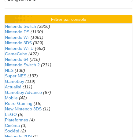
Filtrer par console
Nintendo Switch
(2906)
Nintendo DS
(1100)
Nintendo Wii
(1081)
Nintendo 3DS
(929)
Nintendo Wii U
(682)
GameCube
(422)
Nintendo 64
(315)
Nintendo Switch 2
(231)
NES
(138)
Super NES
(137)
GameBoy
(119)
Actualité
(111)
GameBoy Advance
(67)
Mobile
(42)
Retro-Gaming
(15)
New Nintendo 3DS
(11)
LEGO
(5)
Plateformes
(4)
Cinéma
(3)
Société
(2)
Nintendo 2DS
(1)