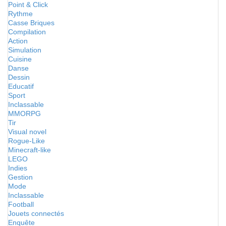
Point & Click
Rythme
Casse Briques
Compilation
Action
Simulation
Cuisine
Danse
Dessin
Educatif
Sport
Inclassable
MMORPG
Tir
Visual novel
Rogue-Like
Minecraft-like
LEGO
Indies
Gestion
Mode
Inclassable
Football
Jouets connectés
Enquête