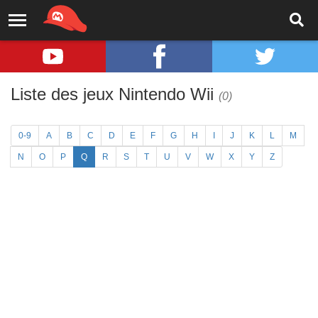
Liste des jeux Nintendo Wii
(0)
0-9
A
B
C
D
E
F
G
H
I
J
K
L
M
N
O
P
Q
R
S
T
U
V
W
X
Y
Z