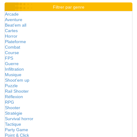
Filtrer par genre
Arcade
Aventure
Beat'em all
Cartes
Horror
Plateforme
Combat
Course
FPS
Guerre
Infiltration
Musique
Shoot'em up
Puzzle
Rail Shooter
Réflexion
RPG
Shooter
Stratégie
Survival horror
Tactique
Party Game
Point & Click