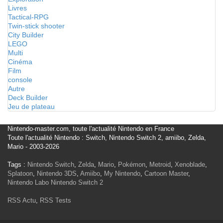
Livres
Tactical-RPG
Twin-stick shooter
City Builder
LEGO
Multi
Cinéma
Film
console
Autre
Deck Builder
Jeu de plateau
Nintendo-master.com, toute l'actualité Nintendo en France
Toute l'actualité Nintendo : Switch, Nintendo Switch 2, amiibo, Zelda,
Mario - 2003-2026
Tags :
Nintendo Switch
,
Zelda
,
Mario
,
Pokémon
,
Metroid
,
Xenoblade
,
Splatoon
,
Nintendo 3DS
,
Amiibo
,
My Nintendo
,
Cartoon Master
,
Nintendo Labo
Nintendo Switch 2
RSS Actu
,
RSS Tests