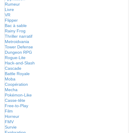
Rumeur
Livre
VR
Flipper
Bac à sable
Rainy Frog
Thriller narratif
Metroidvania
Tower Defense
Dungeon RPG
Rogue-Lite
Hack-and-Slash
Cascade
Battle Royale
Moba
Coopération
Mecha
Pokémon-Like
Casse-tête
Free-to-Play
Film
Horreur
FMV
Survie
Exploration