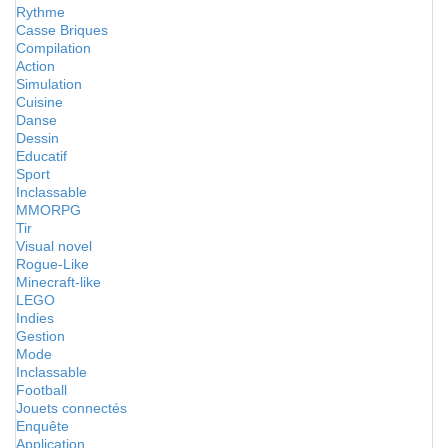
Rythme
Casse Briques
Compilation
Action
Simulation
Cuisine
Danse
Dessin
Educatif
Sport
Inclassable
MMORPG
Tir
Visual novel
Rogue-Like
Minecraft-like
LEGO
Indies
Gestion
Mode
Inclassable
Football
Jouets connectés
Enquête
Application