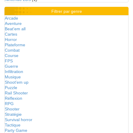
Filtrer par genre
Arcade
Aventure
Beat'em all
Cartes
Horror
Plateforme
Combat
Course
FPS
Guerre
Infiltration
Musique
Shoot'em up
Puzzle
Rail Shooter
Réflexion
RPG
Shooter
Stratégie
Survival horror
Tactique
Party Game