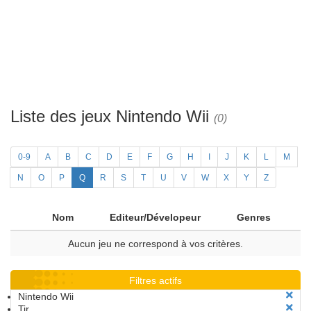
Liste des jeux Nintendo Wii
(0)
0-9
A
B
C
D
E
F
G
H
I
J
K
L
M
N
O
P
Q
R
S
T
U
V
W
X
Y
Z
Nom
Editeur/Dévelopeur
Genres
Aucun jeu ne correspond à vos critères.
Filtres actifs
Nintendo Wii
Tir