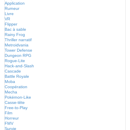
Application
Rumeur
Livre
VR
Flipper
Bac à sable
Rainy Frog
Thriller narratif
Metroidvania
Tower Defense
Dungeon RPG
Rogue-Lite
Hack-and-Slash
Cascade
Battle Royale
Moba
Coopération
Mecha
Pokémon-Like
Casse-tête
Free-to-Play
Film
Horreur
FMV
Survie