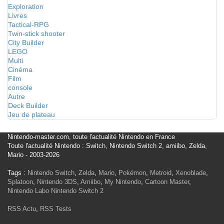
Exploration
Livres
Tactical-RPG
Twin-stick shooter
City Builder
LEGO
Multi
Cinéma
Film
console
Autre
Deck Builder
Jeu de plateau
Nintendo-master.com, toute l'actualité Nintendo en France
Toute l'actualité Nintendo : Switch, Nintendo Switch 2, amiibo, Zelda,
Mario - 2003-2026
Tags :
Nintendo Switch
,
Zelda
,
Mario
,
Pokémon
,
Metroid
,
Xenoblade
,
Splatoon
,
Nintendo 3DS
,
Amiibo
,
My Nintendo
,
Cartoon Master
,
Nintendo Labo
Nintendo Switch 2
RSS Actu
,
RSS Tests