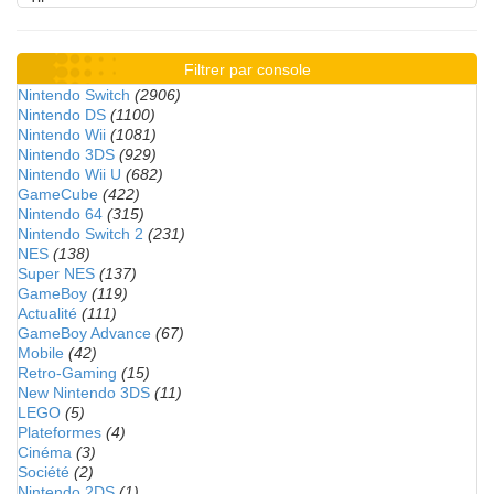
Filtrer par console
Nintendo Switch
(2906)
Nintendo DS
(1100)
Nintendo Wii
(1081)
Nintendo 3DS
(929)
Nintendo Wii U
(682)
GameCube
(422)
Nintendo 64
(315)
Nintendo Switch 2
(231)
NES
(138)
Super NES
(137)
GameBoy
(119)
Actualité
(111)
GameBoy Advance
(67)
Mobile
(42)
Retro-Gaming
(15)
New Nintendo 3DS
(11)
LEGO
(5)
Plateformes
(4)
Cinéma
(3)
Société
(2)
Nintendo 2DS
(1)