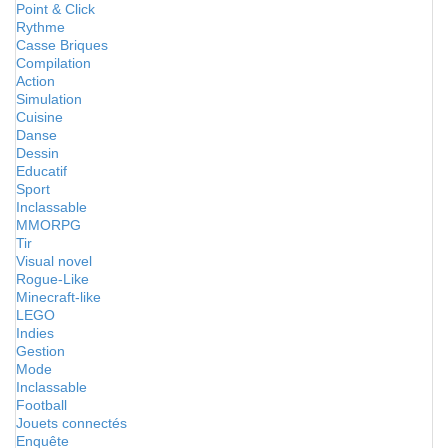
Point & Click
Rythme
Casse Briques
Compilation
Action
Simulation
Cuisine
Danse
Dessin
Educatif
Sport
Inclassable
MMORPG
Tir
Visual novel
Rogue-Like
Minecraft-like
LEGO
Indies
Gestion
Mode
Inclassable
Football
Jouets connectés
Enquête