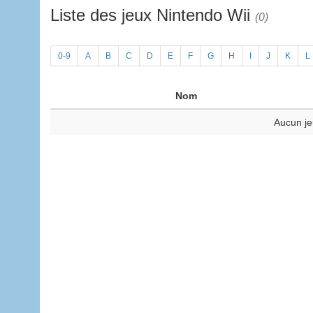
Liste des jeux Nintendo Wii
(0)
0-9
A
B
C
D
E
F
G
H
I
J
K
L
Nom
Aucun je