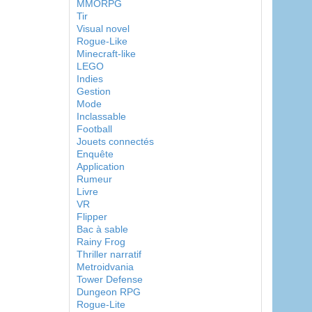
MMORPG
Tir
Visual novel
Rogue-Like
Minecraft-like
LEGO
Indies
Gestion
Mode
Inclassable
Football
Jouets connectés
Enquête
Application
Rumeur
Livre
VR
Flipper
Bac à sable
Rainy Frog
Thriller narratif
Metroidvania
Tower Defense
Dungeon RPG
Rogue-Lite