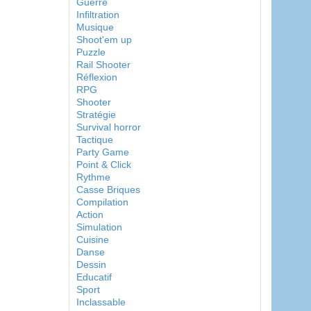
Guerre
Infiltration
Musique
Shoot'em up
Puzzle
Rail Shooter
Réflexion
RPG
Shooter
Stratégie
Survival horror
Tactique
Party Game
Point & Click
Rythme
Casse Briques
Compilation
Action
Simulation
Cuisine
Danse
Dessin
Educatif
Sport
Inclassable