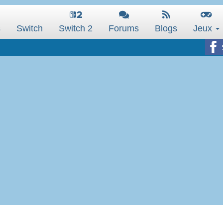
s
Switch
Switch 2
Forums
Blogs
Jeux