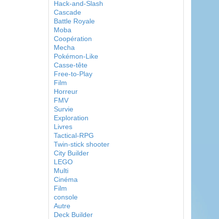
Hack-and-Slash
Cascade
Battle Royale
Moba
Coopération
Mecha
Pokémon-Like
Casse-tête
Free-to-Play
Film
Horreur
FMV
Survie
Exploration
Livres
Tactical-RPG
Twin-stick shooter
City Builder
LEGO
Multi
Cinéma
Film
console
Autre
Deck Builder