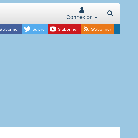
Connexion
S'abonner
Suivre
S'abonner
S'abonner