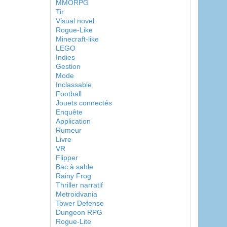
MMORPG
Tir
Visual novel
Rogue-Like
Minecraft-like
LEGO
Indies
Gestion
Mode
Inclassable
Football
Jouets connectés
Enquête
Application
Rumeur
Livre
VR
Flipper
Bac à sable
Rainy Frog
Thriller narratif
Metroidvania
Tower Defense
Dungeon RPG
Rogue-Lite