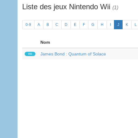
Liste des jeux Nintendo Wii
(1)
0-9
A
B
C
D
E
F
G
H
I
J
K
L
Nom
James Bond : Quantum of Solace
Wii