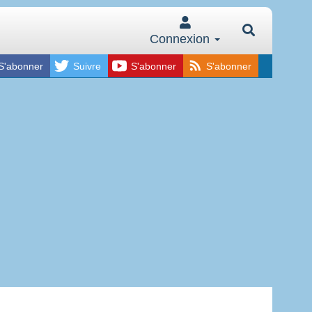
Connexion
S'abonner
Suivre
S'abonner
S'abonner