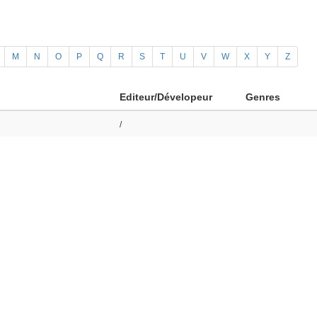
M
N
O
P
Q
R
S
T
U
V
W
X
Y
Z
Editeur/Dévelopeur
Genres
/