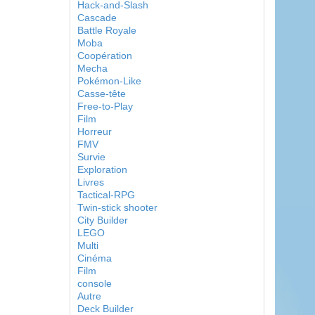
Hack-and-Slash
Cascade
Battle Royale
Moba
Coopération
Mecha
Pokémon-Like
Casse-tête
Free-to-Play
Film
Horreur
FMV
Survie
Exploration
Livres
Tactical-RPG
Twin-stick shooter
City Builder
LEGO
Multi
Cinéma
Film
console
Autre
Deck Builder