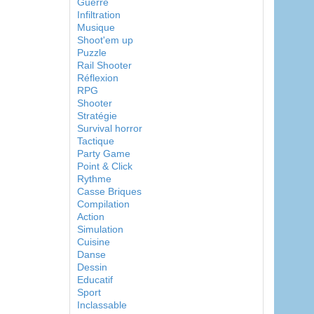
Guerre
Infiltration
Musique
Shoot'em up
Puzzle
Rail Shooter
Réflexion
RPG
Shooter
Stratégie
Survival horror
Tactique
Party Game
Point & Click
Rythme
Casse Briques
Compilation
Action
Simulation
Cuisine
Danse
Dessin
Educatif
Sport
Inclassable