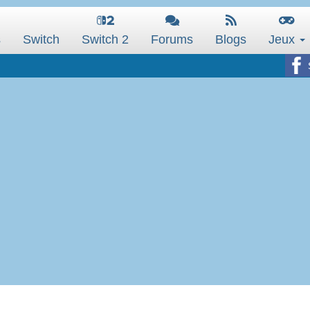
s
Switch
Switch 2
Forums
Blogs
Jeux