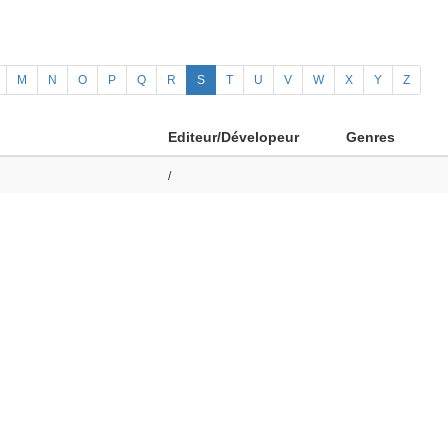
M
N
O
P
Q
R
S
T
U
V
W
X
Y
Z
Editeur/Dévelopeur
Genres
/