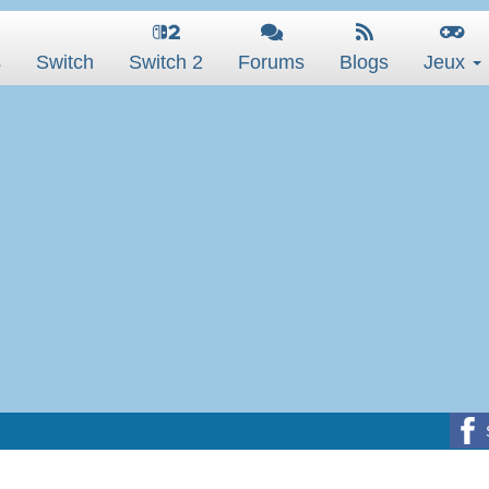
s
Switch
Switch 2
Forums
Blogs
Jeux