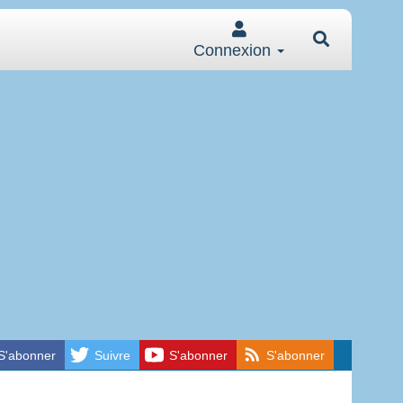
Connexion
S'abonner
Suivre
S'abonner
S'abonner