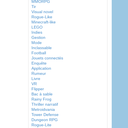
MMORPG
Tir
Visual novel
Rogue-Like
Minecraft-like
LEGO
Indies
Gestion
Mode
Inclassable
Football
Jouets connectés
Enquête
Application
Rumeur
Livre
VR
Flipper
Bac à sable
Rainy Frog
Thriller narratif
Metroidvania
Tower Defense
Dungeon RPG
Rogue-Lite