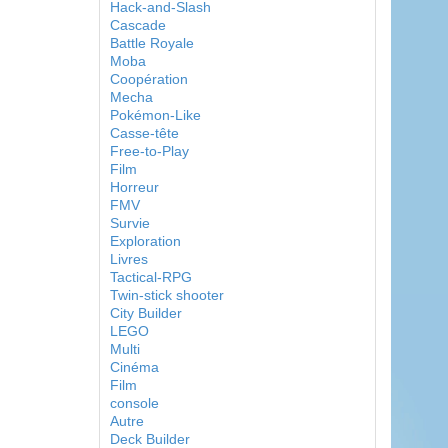
Hack-and-Slash
Cascade
Battle Royale
Moba
Coopération
Mecha
Pokémon-Like
Casse-tête
Free-to-Play
Film
Horreur
FMV
Survie
Exploration
Livres
Tactical-RPG
Twin-stick shooter
City Builder
LEGO
Multi
Cinéma
Film
console
Autre
Deck Builder