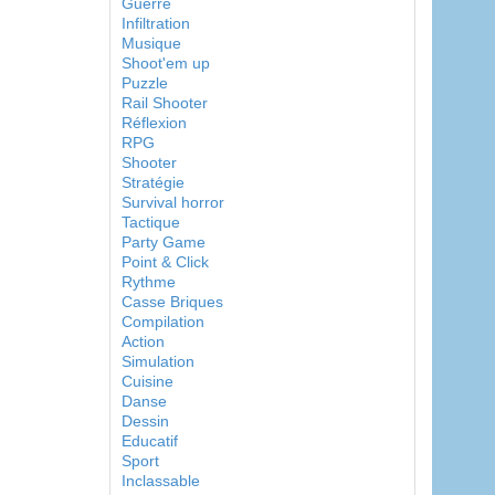
Guerre
Infiltration
Musique
Shoot'em up
Puzzle
Rail Shooter
Réflexion
RPG
Shooter
Stratégie
Survival horror
Tactique
Party Game
Point & Click
Rythme
Casse Briques
Compilation
Action
Simulation
Cuisine
Danse
Dessin
Educatif
Sport
Inclassable