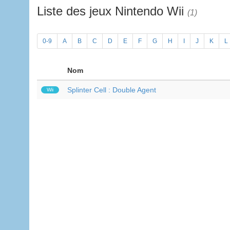
Liste des jeux Nintendo Wii
(1)
0-9
A
B
C
D
E
F
G
H
I
J
K
L
Nom
Splinter Cell : Double Agent
Wii