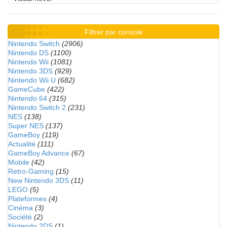
Filtrer par console
Nintendo Switch
(2906)
Nintendo DS
(1100)
Nintendo Wii
(1081)
Nintendo 3DS
(929)
Nintendo Wii U
(682)
GameCube
(422)
Nintendo 64
(315)
Nintendo Switch 2
(231)
NES
(138)
Super NES
(137)
GameBoy
(119)
Actualité
(111)
GameBoy Advance
(67)
Mobile
(42)
Retro-Gaming
(15)
New Nintendo 3DS
(11)
LEGO
(5)
Plateformes
(4)
Cinéma
(3)
Société
(2)
Nintendo 2DS
(1)