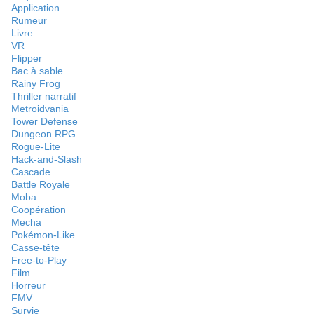
Application
Rumeur
Livre
VR
Flipper
Bac à sable
Rainy Frog
Thriller narratif
Metroidvania
Tower Defense
Dungeon RPG
Rogue-Lite
Hack-and-Slash
Cascade
Battle Royale
Moba
Coopération
Mecha
Pokémon-Like
Casse-tête
Free-to-Play
Film
Horreur
FMV
Survie