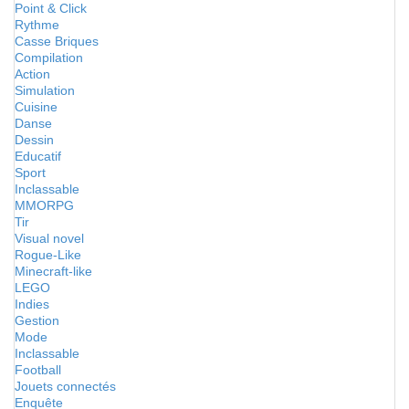
Point & Click
Rythme
Casse Briques
Compilation
Action
Simulation
Cuisine
Danse
Dessin
Educatif
Sport
Inclassable
MMORPG
Tir
Visual novel
Rogue-Like
Minecraft-like
LEGO
Indies
Gestion
Mode
Inclassable
Football
Jouets connectés
Enquête