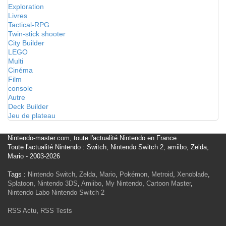
Exploration
Livres
Tactical-RPG
Twin-stick shooter
City Builder
LEGO
Multi
Cinéma
Film
console
Autre
Deck Builder
Jeu de plateau
Nintendo-master.com, toute l'actualité Nintendo en France
Toute l'actualité Nintendo : Switch, Nintendo Switch 2, amiibo, Zelda,
Mario - 2003-2026
Tags :
Nintendo Switch
,
Zelda
,
Mario
,
Pokémon
,
Metroid
,
Xenoblade
,
Splatoon
,
Nintendo 3DS
,
Amiibo
,
My Nintendo
,
Cartoon Master
,
Nintendo Labo
Nintendo Switch 2
RSS Actu
,
RSS Tests