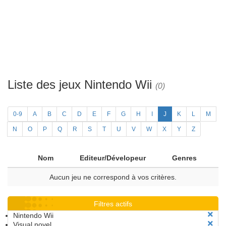
Liste des jeux Nintendo Wii
(0)
0-9
A
B
C
D
E
F
G
H
I
J
K
L
M
N
O
P
Q
R
S
T
U
V
W
X
Y
Z
Nom
Editeur/Dévelopeur
Genres
Aucun jeu ne correspond à vos critères.
Filtres actifs
Nintendo Wii
Visual novel