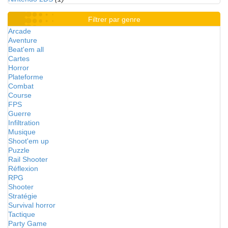
Filtrer par genre
Arcade
Aventure
Beat'em all
Cartes
Horror
Plateforme
Combat
Course
FPS
Guerre
Infiltration
Musique
Shoot'em up
Puzzle
Rail Shooter
Réflexion
RPG
Shooter
Stratégie
Survival horror
Tactique
Party Game