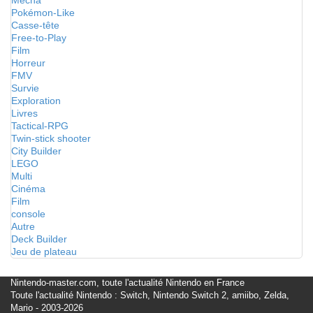
Mecha
Pokémon-Like
Casse-tête
Free-to-Play
Film
Horreur
FMV
Survie
Exploration
Livres
Tactical-RPG
Twin-stick shooter
City Builder
LEGO
Multi
Cinéma
Film
console
Autre
Deck Builder
Jeu de plateau
Nintendo-master.com, toute l'actualité Nintendo en France
Toute l'actualité Nintendo : Switch, Nintendo Switch 2, amiibo, Zelda,
Mario - 2003-2026