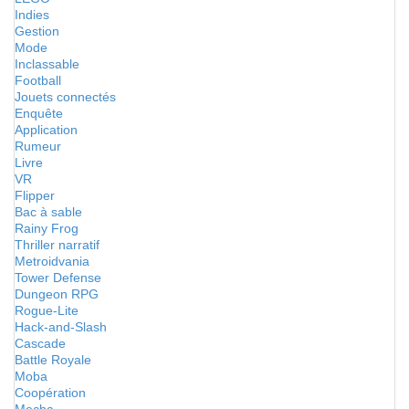
Indies
Gestion
Mode
Inclassable
Football
Jouets connectés
Enquête
Application
Rumeur
Livre
VR
Flipper
Bac à sable
Rainy Frog
Thriller narratif
Metroidvania
Tower Defense
Dungeon RPG
Rogue-Lite
Hack-and-Slash
Cascade
Battle Royale
Moba
Coopération