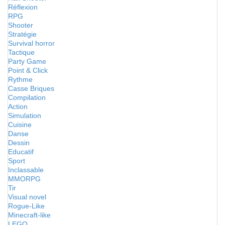
Réflexion
RPG
Shooter
Stratégie
Survival horror
Tactique
Party Game
Point & Click
Rythme
Casse Briques
Compilation
Action
Simulation
Cuisine
Danse
Dessin
Educatif
Sport
Inclassable
MMORPG
Tir
Visual novel
Rogue-Like
Minecraft-like
LEGO