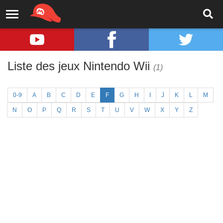
Liste des jeux Nintendo Wii
(1)
0-9
A
B
C
D
E
F
G
H
I
J
K
L
M
N
O
P
Q
R
S
T
U
V
W
X
Y
Z