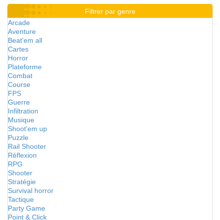
Filtrer par genre
Arcade
Aventure
Beat'em all
Cartes
Horror
Plateforme
Combat
Course
FPS
Guerre
Infiltration
Musique
Shoot'em up
Puzzle
Rail Shooter
Réflexion
RPG
Shooter
Stratégie
Survival horror
Tactique
Party Game
Point & Click