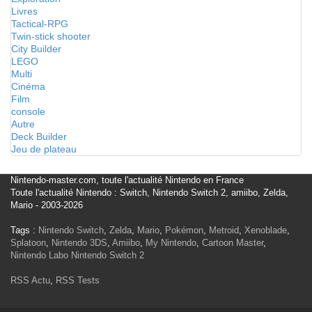
Livres
Tactical-RPG
Twin-stick shooter
City Builder
LEGO
Multi
Cinéma
Film
console
Autre
Deck Builder
Jeu de plateau
Nintendo-master.com, toute l'actualité Nintendo en France
Toute l'actualité Nintendo : Switch, Nintendo Switch 2, amiibo, Zelda,
Mario - 2003-2026
Tags :
Nintendo Switch
,
Zelda
,
Mario
,
Pokémon
,
Metroid
,
Xenoblade
,
Splatoon
,
Nintendo 3DS
,
Amiibo
,
My Nintendo
,
Cartoon Master
,
Nintendo Labo
Nintendo Switch 2
RSS Actu
,
RSS Tests