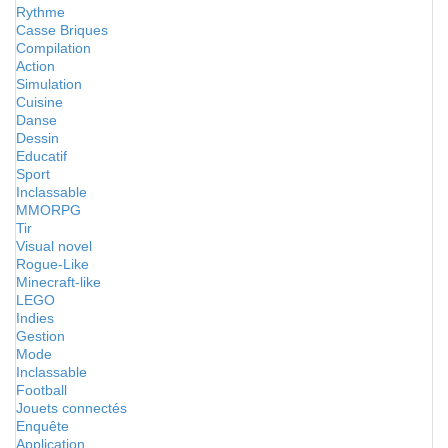
Rythme
Casse Briques
Compilation
Action
Simulation
Cuisine
Danse
Dessin
Educatif
Sport
Inclassable
MMORPG
Tir
Visual novel
Rogue-Like
Minecraft-like
LEGO
Indies
Gestion
Mode
Inclassable
Football
Jouets connectés
Enquête
Application