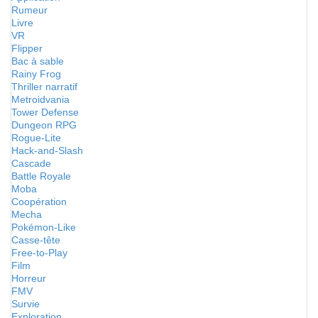
Rumeur
Livre
VR
Flipper
Bac à sable
Rainy Frog
Thriller narratif
Metroidvania
Tower Defense
Dungeon RPG
Rogue-Lite
Hack-and-Slash
Cascade
Battle Royale
Moba
Coopération
Mecha
Pokémon-Like
Casse-tête
Free-to-Play
Film
Horreur
FMV
Survie
Exploration