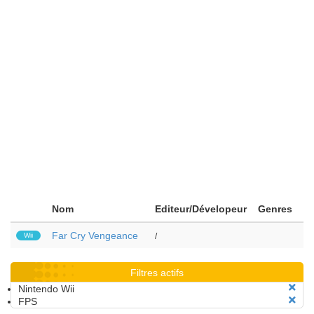
Nom
Editeur/Dévelopeur
Genres
Far Cry Vengeance
Wii
/
Filtres actifs
Nintendo Wii
FPS