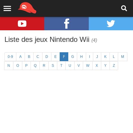
Liste des jeux Nintendo Wii
(4)
0-9
A
B
C
D
E
F
G
H
I
J
K
L
M
N
O
P
Q
R
S
T
U
V
W
X
Y
Z