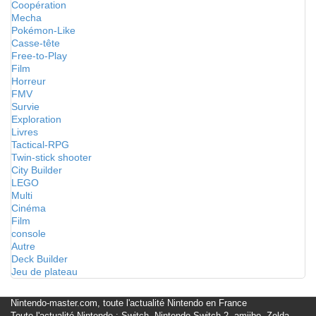
Coopération
Mecha
Pokémon-Like
Casse-tête
Free-to-Play
Film
Horreur
FMV
Survie
Exploration
Livres
Tactical-RPG
Twin-stick shooter
City Builder
LEGO
Multi
Cinéma
Film
console
Autre
Deck Builder
Jeu de plateau
Nintendo-master.com, toute l'actualité Nintendo en France
Toute l'actualité Nintendo : Switch, Nintendo Switch 2, amiibo, Zelda,