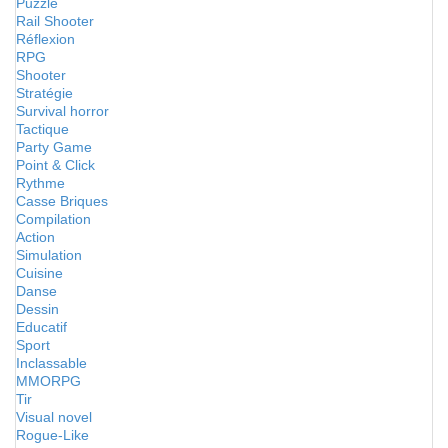
Puzzle
Rail Shooter
Réflexion
RPG
Shooter
Stratégie
Survival horror
Tactique
Party Game
Point & Click
Rythme
Casse Briques
Compilation
Action
Simulation
Cuisine
Danse
Dessin
Educatif
Sport
Inclassable
MMORPG
Tir
Visual novel
Rogue-Like