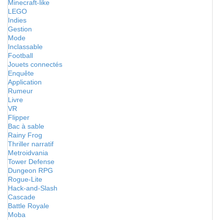
Minecraft-like
LEGO
Indies
Gestion
Mode
Inclassable
Football
Jouets connectés
Enquête
Application
Rumeur
Livre
VR
Flipper
Bac à sable
Rainy Frog
Thriller narratif
Metroidvania
Tower Defense
Dungeon RPG
Rogue-Lite
Hack-and-Slash
Cascade
Battle Royale
Moba