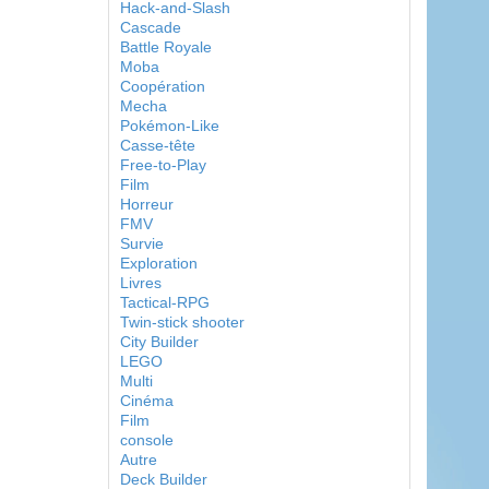
Hack-and-Slash
Cascade
Battle Royale
Moba
Coopération
Mecha
Pokémon-Like
Casse-tête
Free-to-Play
Film
Horreur
FMV
Survie
Exploration
Livres
Tactical-RPG
Twin-stick shooter
City Builder
LEGO
Multi
Cinéma
Film
console
Autre
Deck Builder