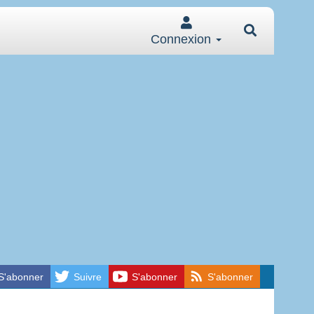
Connexion
S'abonner
Suivre
S'abonner
S'abonner