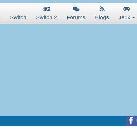
s
Switch
Switch 2
Forums
Blogs
Jeux