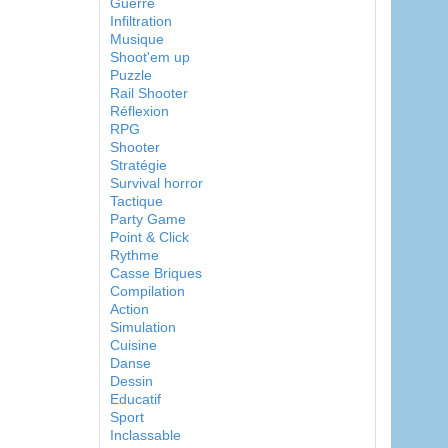
Guerre
Infiltration
Musique
Shoot'em up
Puzzle
Rail Shooter
Réflexion
RPG
Shooter
Stratégie
Survival horror
Tactique
Party Game
Point & Click
Rythme
Casse Briques
Compilation
Action
Simulation
Cuisine
Danse
Dessin
Educatif
Sport
Inclassable