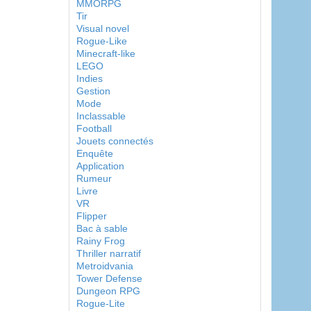
MMORPG
Tir
Visual novel
Rogue-Like
Minecraft-like
LEGO
Indies
Gestion
Mode
Inclassable
Football
Jouets connectés
Enquête
Application
Rumeur
Livre
VR
Flipper
Bac à sable
Rainy Frog
Thriller narratif
Metroidvania
Tower Defense
Dungeon RPG
Rogue-Lite