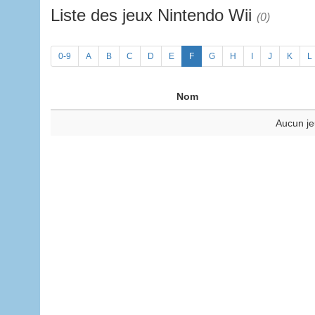
Liste des jeux Nintendo Wii
(0)
0-9
A
B
C
D
E
F
G
H
I
J
K
L
Nom
Aucun je