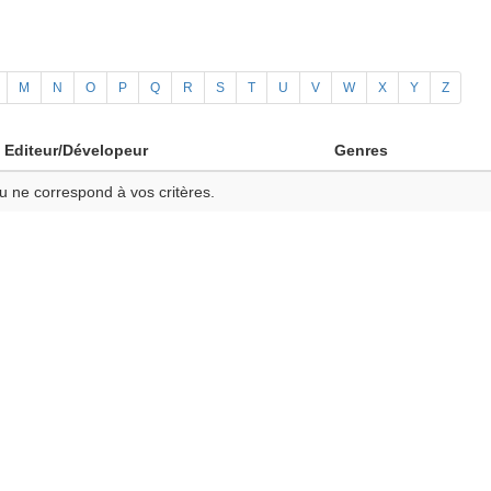
M
N
O
P
Q
R
S
T
U
V
W
X
Y
Z
Editeur/Dévelopeur
Genres
u ne correspond à vos critères.