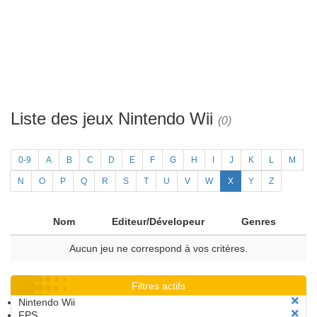
Liste des jeux Nintendo Wii
(0)
0-9
A
B
C
D
E
F
G
H
I
J
K
L
M
N
O
P
Q
R
S
T
U
V
W
X
Y
Z
Nom
Editeur/Dévelopeur
Genres
Aucun jeu ne correspond à vos critères.
Filtres actifs
Nintendo Wii
FPS