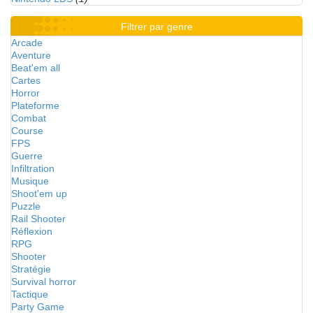
Filtrer par genre
Arcade
Aventure
Beat'em all
Cartes
Horror
Plateforme
Combat
Course
FPS
Guerre
Infiltration
Musique
Shoot'em up
Puzzle
Rail Shooter
Réflexion
RPG
Shooter
Stratégie
Survival horror
Tactique
Party Game