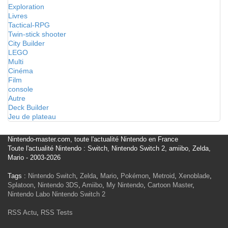
Exploration
Livres
Tactical-RPG
Twin-stick shooter
City Builder
LEGO
Multi
Cinéma
Film
console
Autre
Deck Builder
Jeu de plateau
Nintendo-master.com, toute l'actualité Nintendo en France
Toute l'actualité Nintendo : Switch, Nintendo Switch 2, amiibo, Zelda,
Mario - 2003-2026
Tags :
Nintendo Switch
,
Zelda
,
Mario
,
Pokémon
,
Metroid
,
Xenoblade
,
Splatoon
,
Nintendo 3DS
,
Amiibo
,
My Nintendo
,
Cartoon Master
,
Nintendo Labo
Nintendo Switch 2
RSS Actu
,
RSS Tests