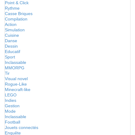
Point & Click
Rythme
Casse Briques
Compilation
Action
Simulation
Cuisine
Danse
Dessin
Educatif
Sport
Inclassable
MMORPG
Tir
Visual novel
Rogue-Like
Minecraft-like
LEGO
Indies
Gestion
Mode
Inclassable
Football
Jouets connectés
Enquête