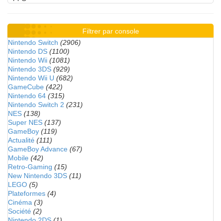
Filtrer par console
Nintendo Switch
(2906)
Nintendo DS
(1100)
Nintendo Wii
(1081)
Nintendo 3DS
(929)
Nintendo Wii U
(682)
GameCube
(422)
Nintendo 64
(315)
Nintendo Switch 2
(231)
NES
(138)
Super NES
(137)
GameBoy
(119)
Actualité
(111)
GameBoy Advance
(67)
Mobile
(42)
Retro-Gaming
(15)
New Nintendo 3DS
(11)
LEGO
(5)
Plateformes
(4)
Cinéma
(3)
Société
(2)
Nintendo 2DS
(1)