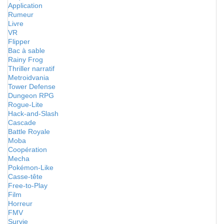
Application
Rumeur
Livre
VR
Flipper
Bac à sable
Rainy Frog
Thriller narratif
Metroidvania
Tower Defense
Dungeon RPG
Rogue-Lite
Hack-and-Slash
Cascade
Battle Royale
Moba
Coopération
Mecha
Pokémon-Like
Casse-tête
Free-to-Play
Film
Horreur
FMV
Survie