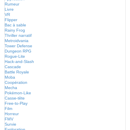
Rumeur
Livre
VR
Flipper
Bac à sable
Rainy Frog
Thriller narratif
Metroidvania
Tower Defense
Dungeon RPG
Rogue-Lite
Hack-and-Slash
Cascade
Battle Royale
Moba
Coopération
Mecha
Pokémon-Like
Casse-tête
Free-to-Play
Film
Horreur
FMV
Survie
Exploration