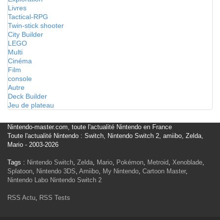
Livres
Tactical-RPG
Twin-stick shooter
City Builder
LEGO
Multi
Cinéma
Film
console
Autre
Deck Builder
Jeu de plateau
Nintendo-master.com, toute l'actualité Nintendo en France
Toute l'actualité Nintendo : Switch, Nintendo Switch 2, amiibo, Zelda,
Mario - 2003-2026
Tags :
Nintendo Switch
,
Zelda
,
Mario
,
Pokémon
,
Metroid
,
Xenoblade
,
Splatoon
,
Nintendo 3DS
,
Amiibo
,
My Nintendo
,
Cartoon Master
,
Nintendo Labo
Nintendo Switch 2
RSS Actu
,
RSS Tests