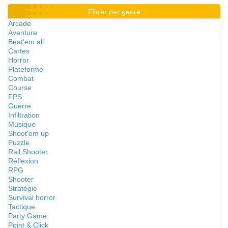
Filtrer par genre
Arcade
Aventure
Beat'em all
Cartes
Horror
Plateforme
Combat
Course
FPS
Guerre
Infiltration
Musique
Shoot'em up
Puzzle
Rail Shooter
Réflexion
RPG
Shooter
Stratégie
Survival horror
Tactique
Party Game
Point & Click