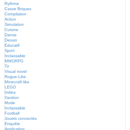
Rythme
Casse Briques
Compilation
Action
Simulation
Cuisine
Danse
Dessin
Educatif
Sport
Inclassable
MMORPG
Tir
Visual novel
Rogue-Like
Minecraft-like
LEGO
Indies
Gestion
Mode
Inclassable
Football
Jouets connectés
Enquête
Application