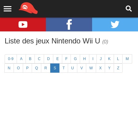
Liste des jeux Nintendo Wii U
(0)
0-9
A
B
C
D
E
F
G
H
I
J
K
L
M
N
O
P
Q
R
S
T
U
V
W
X
Y
Z