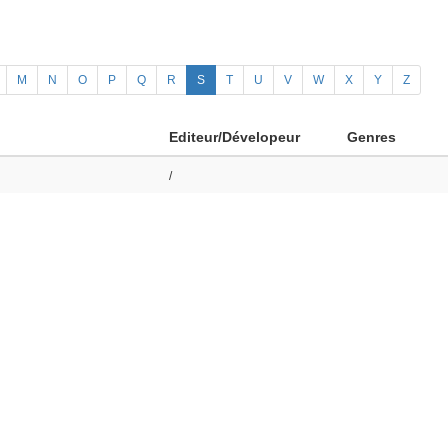
M
N
O
P
Q
R
S
T
U
V
W
X
Y
Z
Editeur/Dévelopeur
Genres
/