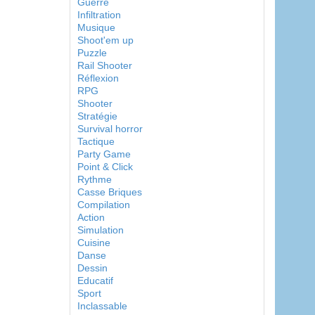
Guerre
Infiltration
Musique
Shoot'em up
Puzzle
Rail Shooter
Réflexion
RPG
Shooter
Stratégie
Survival horror
Tactique
Party Game
Point & Click
Rythme
Casse Briques
Compilation
Action
Simulation
Cuisine
Danse
Dessin
Educatif
Sport
Inclassable