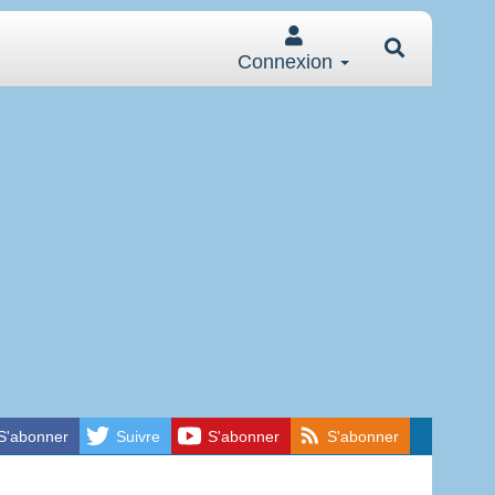
Connexion
S'abonner
Suivre
S'abonner
S'abonner