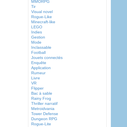
MMORPG
Tir
Visual novel
Rogue-Like
Minecraft-like
LEGO
Indies
Gestion
Mode
Inclassable
Football
Jouets connectés
Enquête
Application
Rumeur
Livre
VR
Flipper
Bac à sable
Rainy Frog
Thriller narratif
Metroidvania
Tower Defense
Dungeon RPG
Rogue-Lite