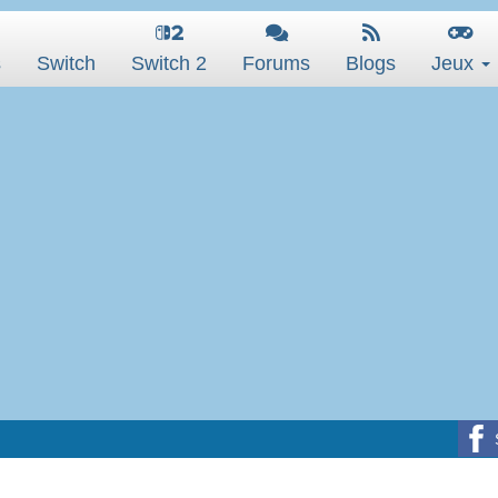
s
Switch
Switch 2
Forums
Blogs
Jeux