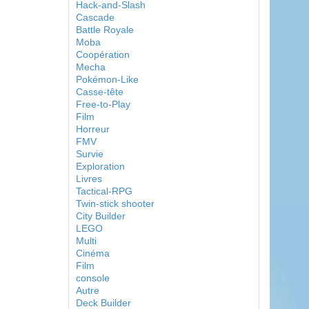
Hack-and-Slash
Cascade
Battle Royale
Moba
Coopération
Mecha
Pokémon-Like
Casse-tête
Free-to-Play
Film
Horreur
FMV
Survie
Exploration
Livres
Tactical-RPG
Twin-stick shooter
City Builder
LEGO
Multi
Cinéma
Film
console
Autre
Deck Builder