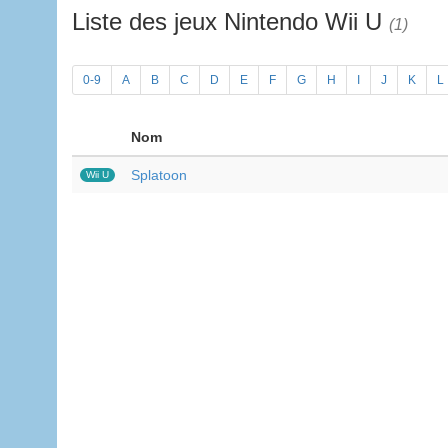
Liste des jeux Nintendo Wii U
(1)
0-9
A
B
C
D
E
F
G
H
I
J
K
L
Nom
Splatoon
Wii U