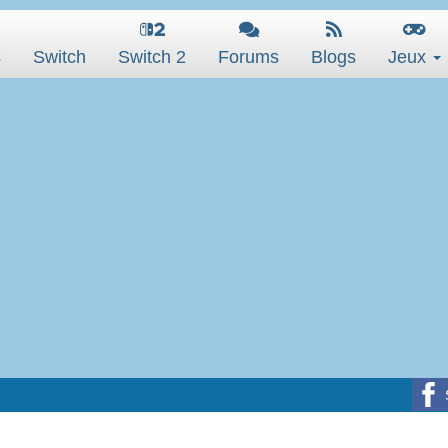
s
Switch
Switch 2
Forums
Blogs
Jeux