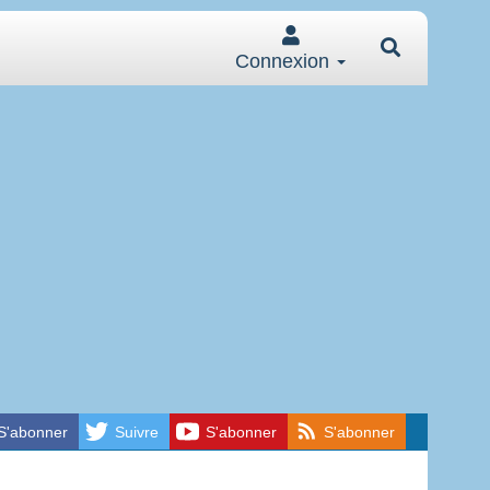
Connexion
S'abonner
Suivre
S'abonner
S'abonner