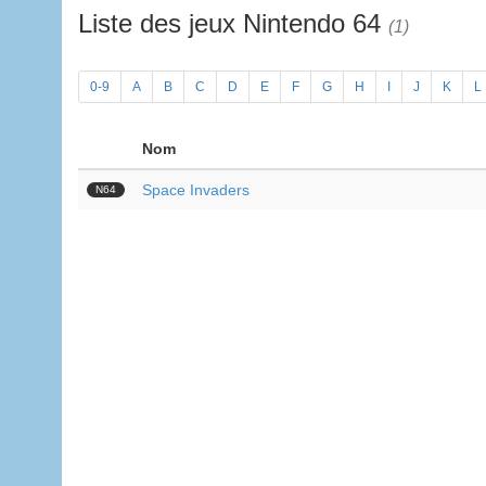
Liste des jeux Nintendo 64
(1)
0-9
A
B
C
D
E
F
G
H
I
J
K
L
Nom
Space Invaders
N64