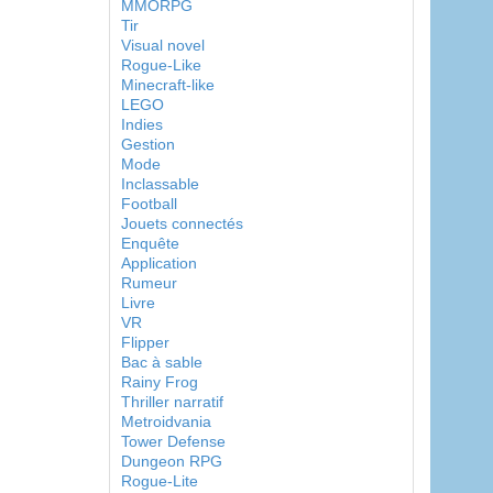
MMORPG
Tir
Visual novel
Rogue-Like
Minecraft-like
LEGO
Indies
Gestion
Mode
Inclassable
Football
Jouets connectés
Enquête
Application
Rumeur
Livre
VR
Flipper
Bac à sable
Rainy Frog
Thriller narratif
Metroidvania
Tower Defense
Dungeon RPG
Rogue-Lite