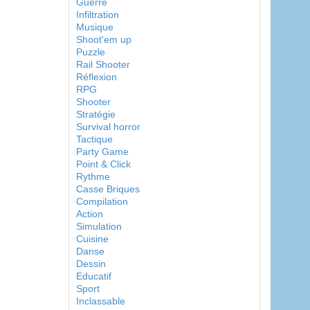
Guerre
Infiltration
Musique
Shoot'em up
Puzzle
Rail Shooter
Réflexion
RPG
Shooter
Stratégie
Survival horror
Tactique
Party Game
Point & Click
Rythme
Casse Briques
Compilation
Action
Simulation
Cuisine
Danse
Dessin
Educatif
Sport
Inclassable