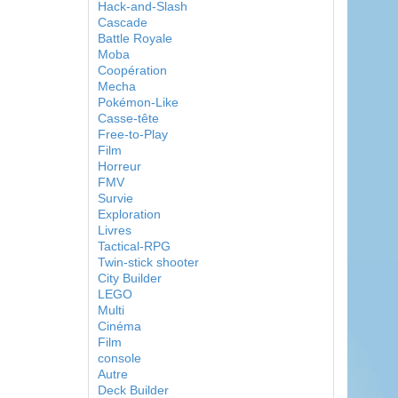
Hack-and-Slash
Cascade
Battle Royale
Moba
Coopération
Mecha
Pokémon-Like
Casse-tête
Free-to-Play
Film
Horreur
FMV
Survie
Exploration
Livres
Tactical-RPG
Twin-stick shooter
City Builder
LEGO
Multi
Cinéma
Film
console
Autre
Deck Builder