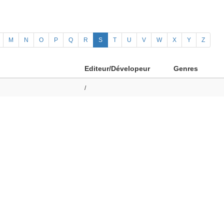
M
N
O
P
Q
R
S
T
U
V
W
X
Y
Z
Editeur/Dévelopeur
Genres
/