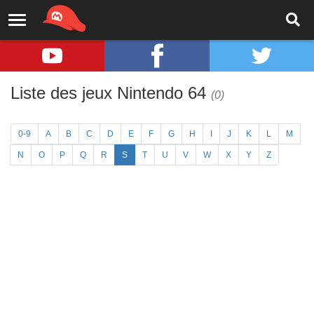
Liste des jeux Nintendo 64
(0)
0-9
A
B
C
D
E
F
G
H
I
J
K
L
M
N
O
P
Q
R
S
T
U
V
W
X
Y
Z