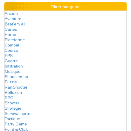
Filtrer par genre
Arcade
Aventure
Beat'em all
Cartes
Horror
Plateforme
Combat
Course
FPS
Guerre
Infiltration
Musique
Shoot'em up
Puzzle
Rail Shooter
Réflexion
RPG
Shooter
Stratégie
Survival horror
Tactique
Party Game
Point & Click