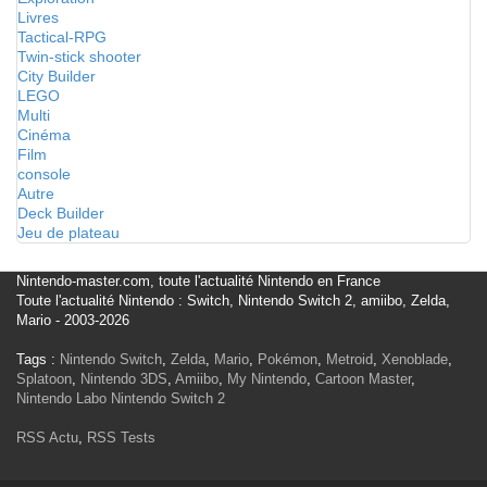
Livres
Tactical-RPG
Twin-stick shooter
City Builder
LEGO
Multi
Cinéma
Film
console
Autre
Deck Builder
Jeu de plateau
Nintendo-master.com, toute l'actualité Nintendo en France
Toute l'actualité Nintendo : Switch, Nintendo Switch 2, amiibo, Zelda,
Mario - 2003-2026
Tags :
Nintendo Switch
,
Zelda
,
Mario
,
Pokémon
,
Metroid
,
Xenoblade
,
Splatoon
,
Nintendo 3DS
,
Amiibo
,
My Nintendo
,
Cartoon Master
,
Nintendo Labo
Nintendo Switch 2
RSS Actu
,
RSS Tests