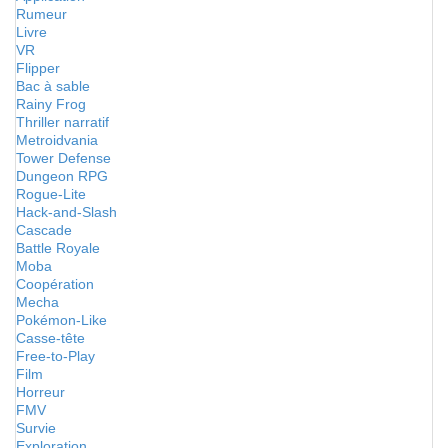
Rumeur
Livre
VR
Flipper
Bac à sable
Rainy Frog
Thriller narratif
Metroidvania
Tower Defense
Dungeon RPG
Rogue-Lite
Hack-and-Slash
Cascade
Battle Royale
Moba
Coopération
Mecha
Pokémon-Like
Casse-tête
Free-to-Play
Film
Horreur
FMV
Survie
Exploration