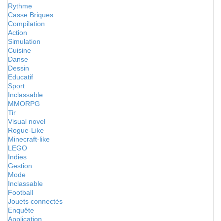
Rythme
Casse Briques
Compilation
Action
Simulation
Cuisine
Danse
Dessin
Educatif
Sport
Inclassable
MMORPG
Tir
Visual novel
Rogue-Like
Minecraft-like
LEGO
Indies
Gestion
Mode
Inclassable
Football
Jouets connectés
Enquête
Application