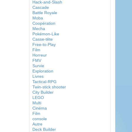
Hack-and-Slash
Cascade
Battle Royale
Moba
Coopération
Mecha
Pokémon-Like
Casse-tête
Free-to-Play
Film
Horreur
FMV
Survie
Exploration
Livres
Tactical-RPG
Twin-stick shooter
City Builder
LEGO
Multi
Cinéma
Film
console
Autre
Deck Builder