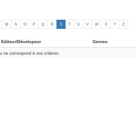
M
N
O
P
Q
R
S
T
U
V
W
X
Y
Z
Editeur/Dévelopeur
Genres
u ne correspond à vos critères.