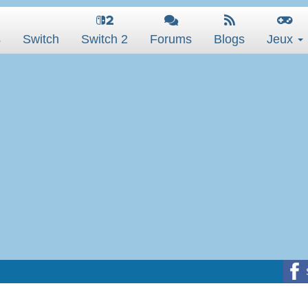
s
Switch
Switch 2
Forums
Blogs
Jeux