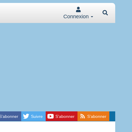
Connexion
S'abonner
Suivre
S'abonner
S'abonner