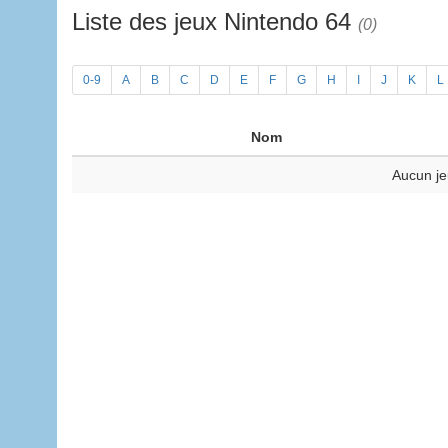
Liste des jeux Nintendo 64
(0)
0-9
A
B
C
D
E
F
G
H
I
J
K
L
Nom
Aucun je