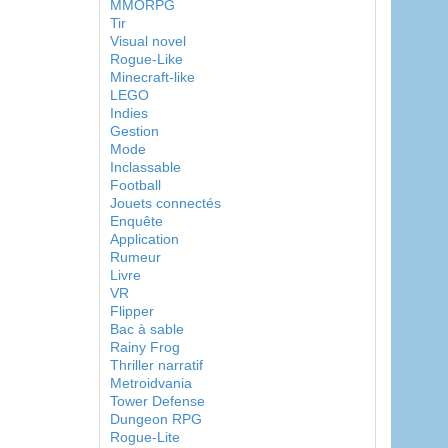
MMORPG
Tir
Visual novel
Rogue-Like
Minecraft-like
LEGO
Indies
Gestion
Mode
Inclassable
Football
Jouets connectés
Enquête
Application
Rumeur
Livre
VR
Flipper
Bac à sable
Rainy Frog
Thriller narratif
Metroidvania
Tower Defense
Dungeon RPG
Rogue-Lite