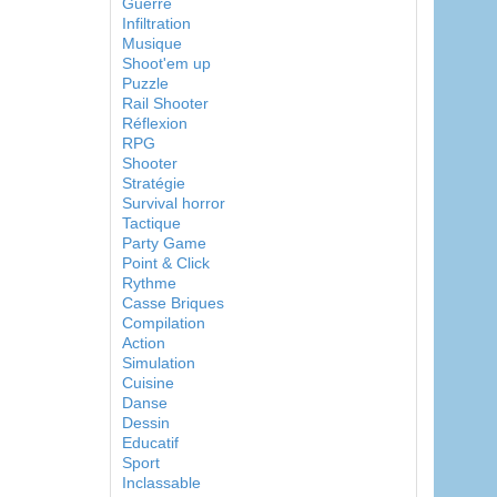
Guerre
Infiltration
Musique
Shoot'em up
Puzzle
Rail Shooter
Réflexion
RPG
Shooter
Stratégie
Survival horror
Tactique
Party Game
Point & Click
Rythme
Casse Briques
Compilation
Action
Simulation
Cuisine
Danse
Dessin
Educatif
Sport
Inclassable