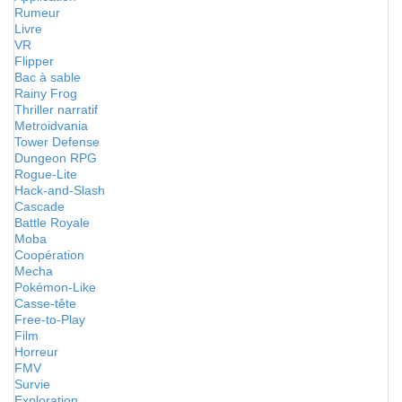
Rumeur
Livre
VR
Flipper
Bac à sable
Rainy Frog
Thriller narratif
Metroidvania
Tower Defense
Dungeon RPG
Rogue-Lite
Hack-and-Slash
Cascade
Battle Royale
Moba
Coopération
Mecha
Pokémon-Like
Casse-tête
Free-to-Play
Film
Horreur
FMV
Survie
Exploration