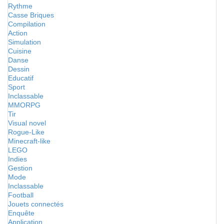
Rythme
Casse Briques
Compilation
Action
Simulation
Cuisine
Danse
Dessin
Educatif
Sport
Inclassable
MMORPG
Tir
Visual novel
Rogue-Like
Minecraft-like
LEGO
Indies
Gestion
Mode
Inclassable
Football
Jouets connectés
Enquête
Application