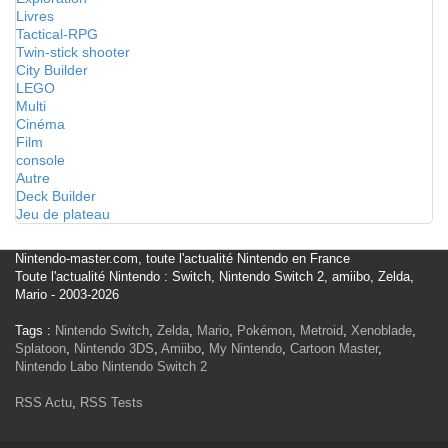
Livres
Tactical-RPG
Twin-stick shooter
City Builder
LEGO
Multi
Cinéma
Film
console
Autre
Deck Builder
Jeu de plateau
Nintendo-master.com, toute l'actualité Nintendo en France
Toute l'actualité Nintendo : Switch, Nintendo Switch 2, amiibo, Zelda,
Mario - 2003-2026
Tags :
Nintendo Switch
,
Zelda
,
Mario
,
Pokémon
,
Metroid
,
Xenoblade
,
Splatoon
,
Nintendo 3DS
,
Amiibo
,
My Nintendo
,
Cartoon Master
,
Nintendo Labo
Nintendo Switch 2
RSS Actu
,
RSS Tests