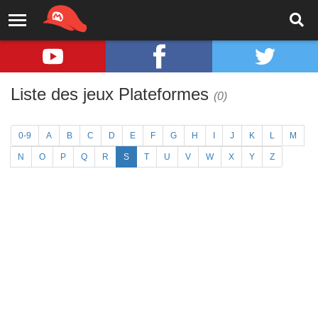
Liste des jeux Plateformes
(0)
0-9
A
B
C
D
E
F
G
H
I
J
K
L
M
N
O
P
Q
R
S
T
U
V
W
X
Y
Z