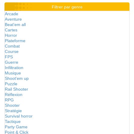
Filtrer par genre
Arcade
Aventure
Beat'em all
Cartes
Horror
Plateforme
Combat
Course
FPS
Guerre
Infiltration
Musique
Shoot'em up
Puzzle
Rail Shooter
Réflexion
RPG
Shooter
Stratégie
Survival horror
Tactique
Party Game
Point & Click