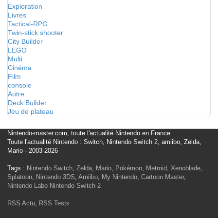
Exploration
Livres
Tactical-RPG
Twin-stick shooter
City Builder
LEGO
Multi
Cinéma
Film
console
Autre
Deck Builder
Jeu de plateau
Nintendo-master.com, toute l'actualité Nintendo en France
Toute l'actualité Nintendo : Switch, Nintendo Switch 2, amiibo, Zelda,
Mario - 2003-2026
Tags :
Nintendo Switch
,
Zelda
,
Mario
,
Pokémon
,
Metroid
,
Xenoblade
,
Splatoon
,
Nintendo 3DS
,
Amiibo
,
My Nintendo
,
Cartoon Master
,
Nintendo Labo
Nintendo Switch 2
RSS Actu
,
RSS Tests