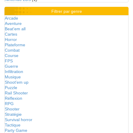
Filtrer par genre
Arcade
Aventure
Beat'em all
Cartes
Horror
Plateforme
Combat
Course
FPS
Guerre
Infiltration
Musique
Shoot'em up
Puzzle
Rail Shooter
Réflexion
RPG
Shooter
Stratégie
Survival horror
Tactique
Party Game