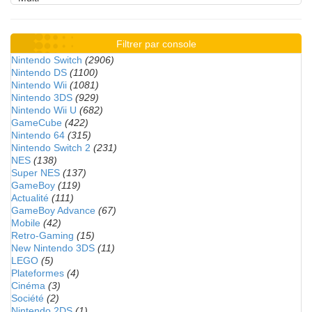
Filtrer par console
Nintendo Switch
(2906)
Nintendo DS
(1100)
Nintendo Wii
(1081)
Nintendo 3DS
(929)
Nintendo Wii U
(682)
GameCube
(422)
Nintendo 64
(315)
Nintendo Switch 2
(231)
NES
(138)
Super NES
(137)
GameBoy
(119)
Actualité
(111)
GameBoy Advance
(67)
Mobile
(42)
Retro-Gaming
(15)
New Nintendo 3DS
(11)
LEGO
(5)
Plateformes
(4)
Cinéma
(3)
Société
(2)
Nintendo 2DS
(1)