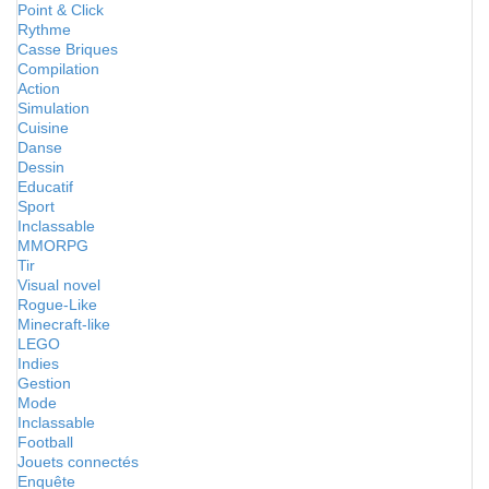
Point & Click
Rythme
Casse Briques
Compilation
Action
Simulation
Cuisine
Danse
Dessin
Educatif
Sport
Inclassable
MMORPG
Tir
Visual novel
Rogue-Like
Minecraft-like
LEGO
Indies
Gestion
Mode
Inclassable
Football
Jouets connectés
Enquête