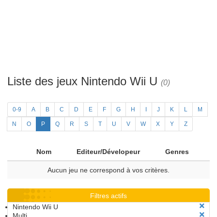
Liste des jeux Nintendo Wii U
(0)
0-9
A
B
C
D
E
F
G
H
I
J
K
L
M
N
O
P
Q
R
S
T
U
V
W
X
Y
Z
Nom
Editeur/Dévelopeur
Genres
Aucun jeu ne correspond à vos critères.
Filtres actifs
Nintendo Wii U
Multi