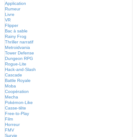
Application
Rumeur
Livre
VR
Flipper
Bac à sable
Rainy Frog
Thriller narratif
Metroidvania
Tower Defense
Dungeon RPG
Rogue-Lite
Hack-and-Slash
Cascade
Battle Royale
Moba
Coopération
Mecha
Pokémon-Like
Casse-tête
Free-to-Play
Film
Horreur
FMV
Survie