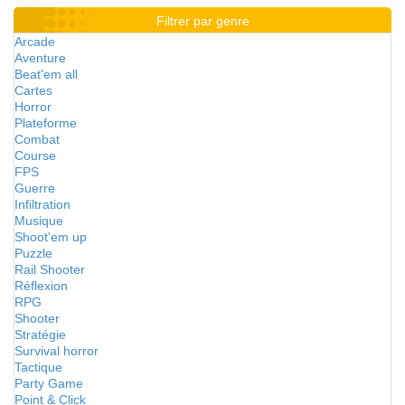
Filtrer par genre
Arcade
Aventure
Beat'em all
Cartes
Horror
Plateforme
Combat
Course
FPS
Guerre
Infiltration
Musique
Shoot'em up
Puzzle
Rail Shooter
Réflexion
RPG
Shooter
Stratégie
Survival horror
Tactique
Party Game
Point & Click