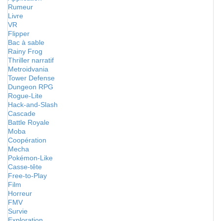
Rumeur
Livre
VR
Flipper
Bac à sable
Rainy Frog
Thriller narratif
Metroidvania
Tower Defense
Dungeon RPG
Rogue-Lite
Hack-and-Slash
Cascade
Battle Royale
Moba
Coopération
Mecha
Pokémon-Like
Casse-tête
Free-to-Play
Film
Horreur
FMV
Survie
Exploration