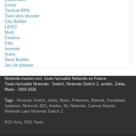
Livres
Tactical-RPG
Twin-stick shooter
City Builder
LEGO
Multi
Cinéma
Film
console
Autre
Deck Builder
Jeu de plateau
Nintendo-master.com, toute l'actualité Nintendo en France
Toute l'actualité Nintendo : Switch, Nintendo Switch 2, amiibo, Zelda,
Mario - 2003-2026
Tags :
Nintendo Switch
,
Zelda
,
Mario
,
Pokémon
,
Metroid
,
Xenoblade
,
Splatoon
,
Nintendo 3DS
,
Amiibo
,
My Nintendo
,
Cartoon Master
,
Nintendo Labo
Nintendo Switch 2
RSS Actu
,
RSS Tests