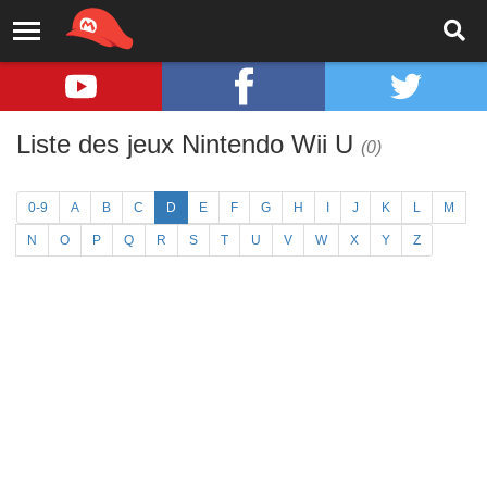
Liste des jeux Nintendo Wii U
(0)
0-9
A
B
C
D
E
F
G
H
I
J
K
L
M
N
O
P
Q
R
S
T
U
V
W
X
Y
Z