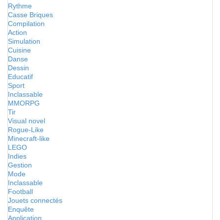
Rythme
Casse Briques
Compilation
Action
Simulation
Cuisine
Danse
Dessin
Educatif
Sport
Inclassable
MMORPG
Tir
Visual novel
Rogue-Like
Minecraft-like
LEGO
Indies
Gestion
Mode
Inclassable
Football
Jouets connectés
Enquête
Application