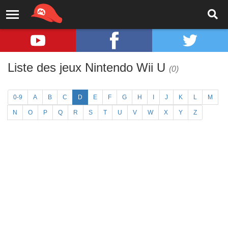
Liste des jeux Nintendo Wii U
(0)
0-9
A
B
C
D
E
F
G
H
I
J
K
L
M
N
O
P
Q
R
S
T
U
V
W
X
Y
Z