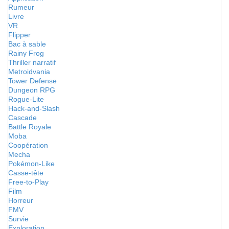
Rumeur
Livre
VR
Flipper
Bac à sable
Rainy Frog
Thriller narratif
Metroidvania
Tower Defense
Dungeon RPG
Rogue-Lite
Hack-and-Slash
Cascade
Battle Royale
Moba
Coopération
Mecha
Pokémon-Like
Casse-tête
Free-to-Play
Film
Horreur
FMV
Survie
Exploration