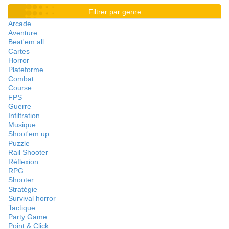
Filtrer par genre
Arcade
Aventure
Beat'em all
Cartes
Horror
Plateforme
Combat
Course
FPS
Guerre
Infiltration
Musique
Shoot'em up
Puzzle
Rail Shooter
Réflexion
RPG
Shooter
Stratégie
Survival horror
Tactique
Party Game
Point & Click