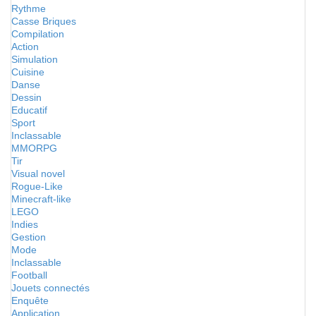
Rythme
Casse Briques
Compilation
Action
Simulation
Cuisine
Danse
Dessin
Educatif
Sport
Inclassable
MMORPG
Tir
Visual novel
Rogue-Like
Minecraft-like
LEGO
Indies
Gestion
Mode
Inclassable
Football
Jouets connectés
Enquête
Application