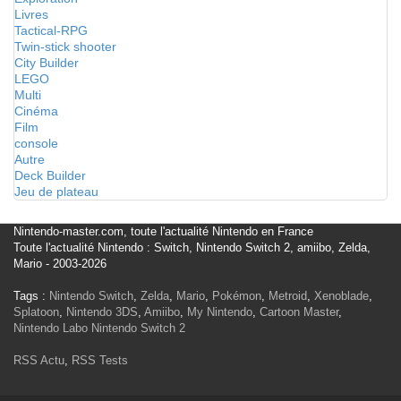
Livres
Tactical-RPG
Twin-stick shooter
City Builder
LEGO
Multi
Cinéma
Film
console
Autre
Deck Builder
Jeu de plateau
Nintendo-master.com, toute l'actualité Nintendo en France
Toute l'actualité Nintendo : Switch, Nintendo Switch 2, amiibo, Zelda,
Mario - 2003-2026
Tags :
Nintendo Switch
,
Zelda
,
Mario
,
Pokémon
,
Metroid
,
Xenoblade
,
Splatoon
,
Nintendo 3DS
,
Amiibo
,
My Nintendo
,
Cartoon Master
,
Nintendo Labo
Nintendo Switch 2
RSS Actu
,
RSS Tests