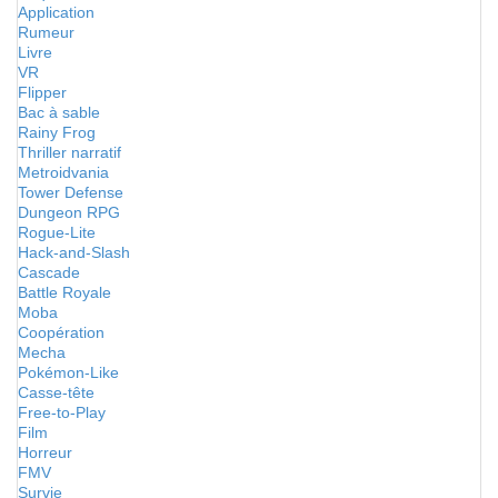
Application
Rumeur
Livre
VR
Flipper
Bac à sable
Rainy Frog
Thriller narratif
Metroidvania
Tower Defense
Dungeon RPG
Rogue-Lite
Hack-and-Slash
Cascade
Battle Royale
Moba
Coopération
Mecha
Pokémon-Like
Casse-tête
Free-to-Play
Film
Horreur
FMV
Survie