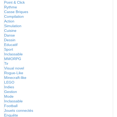
Point & Click
Rythme
Casse Briques
Compilation
Action
Simulation
Cuisine
Danse
Dessin
Educatif
Sport
Inclassable
MMORPG
Tir
Visual novel
Rogue-Like
Minecraft-like
LEGO
Indies
Gestion
Mode
Inclassable
Football
Jouets connectés
Enquête