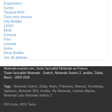
Exploration
Livres
Tactical-RPG
Twin-stick shooter
City Builder
LEGO
Multi
Cinéma
Film
console
Autre
Deck Builder
Jeu de plateau
Nintendo-master.com, toute l'actualité Nintendo en France
Toute l'actualité Nintendo : Switch, Nintendo Switch 2, amiibo, Zelda,
Mario - 2003-2026
Tags :
Nintendo Switch
,
Zelda
,
Mario
,
Pokémon
,
Metroid
,
Xenoblade
,
Splatoon
,
Nintendo 3DS
,
Amiibo
,
My Nintendo
,
Cartoon Master
,
Nintendo Labo
Nintendo Switch 2
RSS Actu
,
RSS Tests