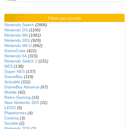
Filtrer par console
Nintendo Switch
(2906)
Nintendo DS
(1100)
Nintendo Wii
(1081)
Nintendo 3DS
(929)
Nintendo Wii U
(682)
GameCube
(422)
Nintendo 64
(315)
Nintendo Switch 2
(231)
NES
(138)
Super NES
(137)
GameBoy
(119)
Actualité
(111)
GameBoy Advance
(67)
Mobile
(42)
Retro-Gaming
(15)
New Nintendo 3DS
(11)
LEGO
(5)
Plateformes
(4)
Cinéma
(3)
Société
(2)
Nintendo 2DS
(1)