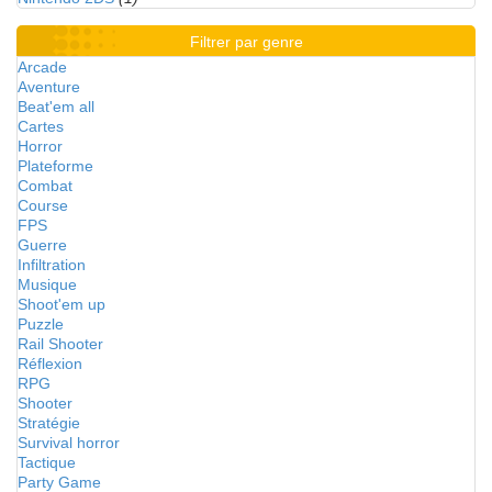
Filtrer par genre
Arcade
Aventure
Beat'em all
Cartes
Horror
Plateforme
Combat
Course
FPS
Guerre
Infiltration
Musique
Shoot'em up
Puzzle
Rail Shooter
Réflexion
RPG
Shooter
Stratégie
Survival horror
Tactique
Party Game