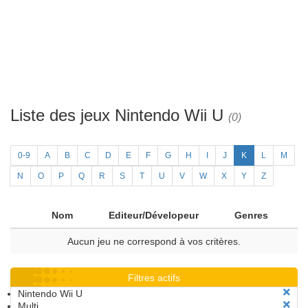
Liste des jeux Nintendo Wii U
(0)
0-9
A
B
C
D
E
F
G
H
I
J
K
L
M
N
O
P
Q
R
S
T
U
V
W
X
Y
Z
Nom
Editeur/Dévelopeur
Genres
Aucun jeu ne correspond à vos critères.
Filtres actifs
Nintendo Wii U
Multi