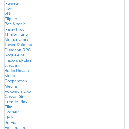
Rumeur
Livre
VR
Flipper
Bac à sable
Rainy Frog
Thriller narratif
Metroidvania
Tower Defense
Dungeon RPG
Rogue-Lite
Hack-and-Slash
Cascade
Battle Royale
Moba
Coopération
Mecha
Pokémon-Like
Casse-tête
Free-to-Play
Film
Horreur
FMV
Survie
Exploration