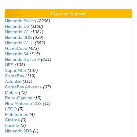
Filtrer par console
Nintendo Switch
(2906)
Nintendo DS
(1100)
Nintendo Wii
(1081)
Nintendo 3DS
(929)
Nintendo Wii U
(682)
GameCube
(422)
Nintendo 64
(315)
Nintendo Switch 2
(231)
NES
(138)
Super NES
(137)
GameBoy
(119)
Actualité
(111)
GameBoy Advance
(67)
Mobile
(42)
Retro-Gaming
(15)
New Nintendo 3DS
(11)
LEGO
(5)
Plateformes
(4)
Cinéma
(3)
Société
(2)
Nintendo 2DS
(1)