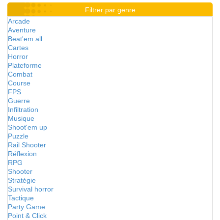
Filtrer par genre
Arcade
Aventure
Beat'em all
Cartes
Horror
Plateforme
Combat
Course
FPS
Guerre
Infiltration
Musique
Shoot'em up
Puzzle
Rail Shooter
Réflexion
RPG
Shooter
Stratégie
Survival horror
Tactique
Party Game
Point & Click