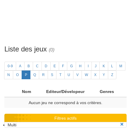
Liste des jeux
(0)
0-9
A
B
C
D
E
F
G
H
I
J
K
L
M
N
O
P
Q
R
S
T
U
V
W
X
Y
Z
Nom
Editeur/Dévelopeur
Genres
Aucun jeu ne correspond à vos critères.
Filtres actifs
Multi