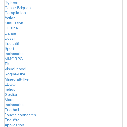
Rythme
Casse Briques
Compilation
Action
Simulation
Cuisine
Danse
Dessin
Educatif
Sport
Inclassable
MMORPG
Tir
Visual novel
Rogue-Like
Minecraft-like
LEGO
Indies
Gestion
Mode
Inclassable
Football
Jouets connectés
Enquête
Application