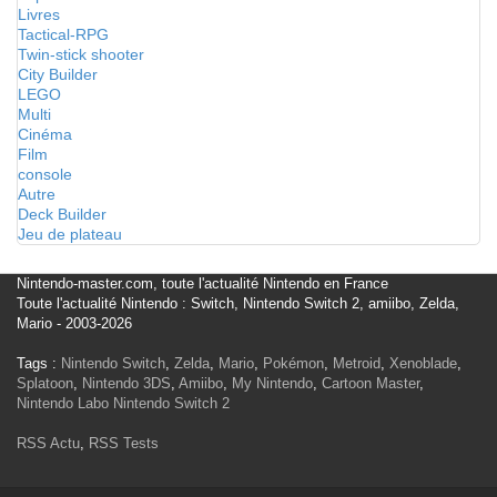
Livres
Tactical-RPG
Twin-stick shooter
City Builder
LEGO
Multi
Cinéma
Film
console
Autre
Deck Builder
Jeu de plateau
Nintendo-master.com, toute l'actualité Nintendo en France
Toute l'actualité Nintendo : Switch, Nintendo Switch 2, amiibo, Zelda,
Mario - 2003-2026
Tags :
Nintendo Switch
,
Zelda
,
Mario
,
Pokémon
,
Metroid
,
Xenoblade
,
Splatoon
,
Nintendo 3DS
,
Amiibo
,
My Nintendo
,
Cartoon Master
,
Nintendo Labo
Nintendo Switch 2
RSS Actu
,
RSS Tests