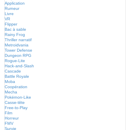
Application
Rumeur
Livre
VR
Flipper
Bac à sable
Rainy Frog
Thriller narratif
Metroidvania
Tower Defense
Dungeon RPG
Rogue-Lite
Hack-and-Slash
Cascade
Battle Royale
Moba
Coopération
Mecha
Pokémon-Like
Casse-tête
Free-to-Play
Film
Horreur
FMV
Survie