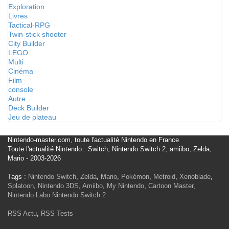
Exploration
Livres
Tactical-RPG
Twin-stick shooter
City Builder
LEGO
Multi
Cinéma
Film
console
Autre
Deck Builder
Jeu de plateau
Nintendo-master.com, toute l'actualité Nintendo en France
Toute l'actualité Nintendo : Switch, Nintendo Switch 2, amiibo, Zelda,
Mario - 2003-2026
Tags :
Nintendo Switch
,
Zelda
,
Mario
,
Pokémon
,
Metroid
,
Xenoblade
,
Splatoon
,
Nintendo 3DS
,
Amiibo
,
My Nintendo
,
Cartoon Master
,
Nintendo Labo
Nintendo Switch 2
RSS Actu
,
RSS Tests