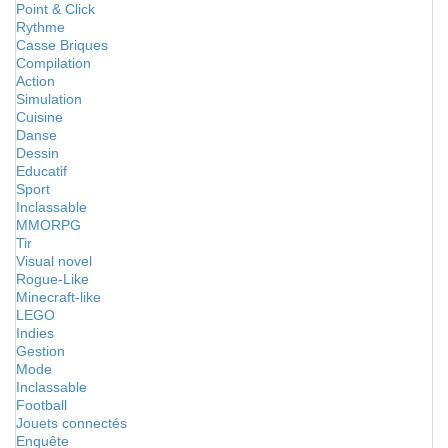
Point & Click
Rythme
Casse Briques
Compilation
Action
Simulation
Cuisine
Danse
Dessin
Educatif
Sport
Inclassable
MMORPG
Tir
Visual novel
Rogue-Like
Minecraft-like
LEGO
Indies
Gestion
Mode
Inclassable
Football
Jouets connectés
Enquête