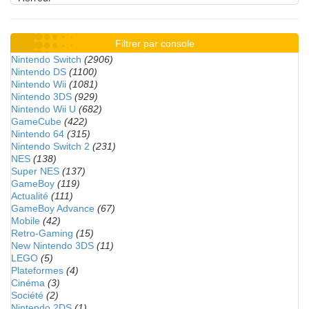
Filtrer par console
Nintendo Switch
(2906)
Nintendo DS
(1100)
Nintendo Wii
(1081)
Nintendo 3DS
(929)
Nintendo Wii U
(682)
GameCube
(422)
Nintendo 64
(315)
Nintendo Switch 2
(231)
NES
(138)
Super NES
(137)
GameBoy
(119)
Actualité
(111)
GameBoy Advance
(67)
Mobile
(42)
Retro-Gaming
(15)
New Nintendo 3DS
(11)
LEGO
(5)
Plateformes
(4)
Cinéma
(3)
Société
(2)
Nintendo 2DS
(1)