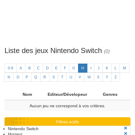
Liste des jeux Nintendo Switch
(0)
0-9
A
B
C
D
E
F
G
H
I
J
K
L
M
N
O
P
Q
R
S
T
U
V
W
X
Y
Z
Nom
Editeur/Dévelopeur
Genres
Aucun jeu ne correspond à vos critères.
Filtres actifs
Nintendo Switch
Horreur