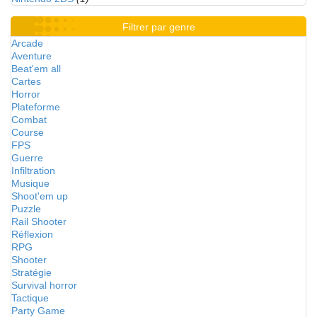
Filtrer par genre
Arcade
Aventure
Beat'em all
Cartes
Horror
Plateforme
Combat
Course
FPS
Guerre
Infiltration
Musique
Shoot'em up
Puzzle
Rail Shooter
Réflexion
RPG
Shooter
Stratégie
Survival horror
Tactique
Party Game