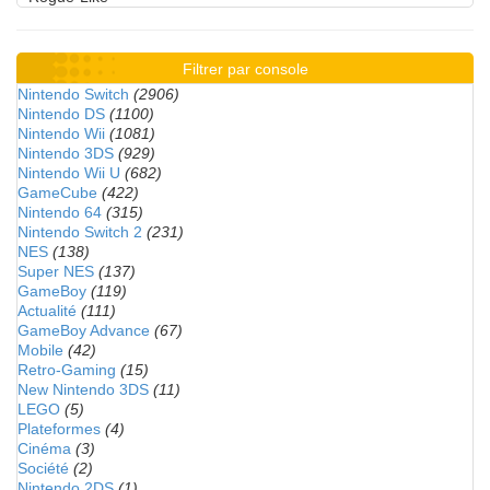
Filtrer par console
Nintendo Switch
(2906)
Nintendo DS
(1100)
Nintendo Wii
(1081)
Nintendo 3DS
(929)
Nintendo Wii U
(682)
GameCube
(422)
Nintendo 64
(315)
Nintendo Switch 2
(231)
NES
(138)
Super NES
(137)
GameBoy
(119)
Actualité
(111)
GameBoy Advance
(67)
Mobile
(42)
Retro-Gaming
(15)
New Nintendo 3DS
(11)
LEGO
(5)
Plateformes
(4)
Cinéma
(3)
Société
(2)
Nintendo 2DS
(1)