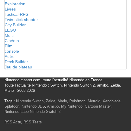
Exploration
Livres
Tactical-RPG
Twin-stick shooter
City Builder
LEGO
Multi
Cinéma
Film
console
Autre
Deck Builder
Jeu de plateau
Nintendo-master.com, toute l'actualité Nintendo en France
Toute l'actualité Nintendo : Switch, Nintendo Switch 2, amiibo, Zelda,
Mario - 2003-2026
Tags :
Nintendo Switch
,
Zelda
,
Mario
,
Pokémon
,
Metroid
,
Xenoblade
,
Splatoon
,
Nintendo 3DS
,
Amiibo
,
My Nintendo
,
Cartoon Master
,
Nintendo Labo
Nintendo Switch 2
RSS Actu
,
RSS Tests