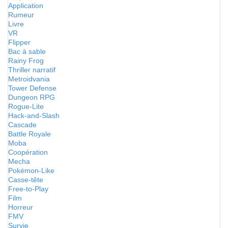
Application
Rumeur
Livre
VR
Flipper
Bac à sable
Rainy Frog
Thriller narratif
Metroidvania
Tower Defense
Dungeon RPG
Rogue-Lite
Hack-and-Slash
Cascade
Battle Royale
Moba
Coopération
Mecha
Pokémon-Like
Casse-tête
Free-to-Play
Film
Horreur
FMV
Survie