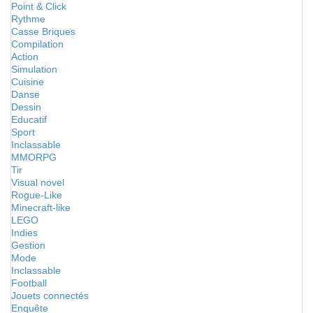
Point & Click
Rythme
Casse Briques
Compilation
Action
Simulation
Cuisine
Danse
Dessin
Educatif
Sport
Inclassable
MMORPG
Tir
Visual novel
Rogue-Like
Minecraft-like
LEGO
Indies
Gestion
Mode
Inclassable
Football
Jouets connectés
Enquête