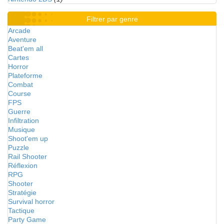
Filtrer par genre
Arcade
Aventure
Beat'em all
Cartes
Horror
Plateforme
Combat
Course
FPS
Guerre
Infiltration
Musique
Shoot'em up
Puzzle
Rail Shooter
Réflexion
RPG
Shooter
Stratégie
Survival horror
Tactique
Party Game