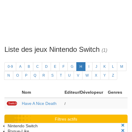
Liste des jeux Nintendo Switch
(1)
0-9
A
B
C
D
E
F
G
H
I
J
K
L
M
N
O
P
Q
R
S
T
U
V
W
X
Y
Z
Nom
Editeur/Dévelopeur
Genres
Have A Nice Death
Switch
/
Filtres actifs
Nintendo Switch
Rogue-Like