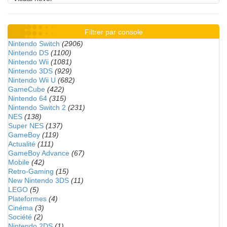
Filtrer par console
Nintendo Switch
(2906)
Nintendo DS
(1100)
Nintendo Wii
(1081)
Nintendo 3DS
(929)
Nintendo Wii U
(682)
GameCube
(422)
Nintendo 64
(315)
Nintendo Switch 2
(231)
NES
(138)
Super NES
(137)
GameBoy
(119)
Actualité
(111)
GameBoy Advance
(67)
Mobile
(42)
Retro-Gaming
(15)
New Nintendo 3DS
(11)
LEGO
(5)
Plateformes
(4)
Cinéma
(3)
Société
(2)
Nintendo 2DS
(1)