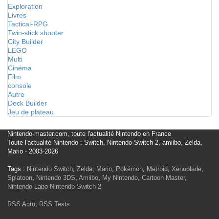
Exploration
Livres
Tactical-RPG
Twin-stick shooter
City Builder
LEGO
Multi
Cinéma
Film
console
Autre
Deck Builder
Jeu de plateau
Nintendo-master.com, toute l'actualité Nintendo en France
Toute l'actualité Nintendo : Switch, Nintendo Switch 2, amiibo, Zelda,
Mario - 2003-2026
Tags :
Nintendo Switch
,
Zelda
,
Mario
,
Pokémon
,
Metroid
,
Xenoblade
,
Splatoon
,
Nintendo 3DS
,
Amiibo
,
My Nintendo
,
Cartoon Master
,
Nintendo Labo
Nintendo Switch 2
RSS Actu
,
RSS Tests