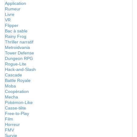
Application
Rumeur
Livre
VR
Flipper
Bac à sable
Rainy Frog
Thriller narratif
Metroidvania
Tower Defense
Dungeon RPG
Rogue-Lite
Hack-and-Slash
Cascade
Battle Royale
Moba
Coopération
Mecha
Pokémon-Like
Casse-tête
Free-to-Play
Film
Horreur
FMV
Survie