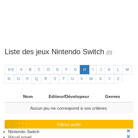
Liste des jeux Nintendo Switch
(0)
0-9
A
B
C
D
E
F
G
H
I
J
K
L
M
N
O
P
Q
R
S
T
U
V
W
X
Y
Z
Nom
Editeur/Dévelopeur
Genres
Aucun jeu ne correspond à vos critères.
Filtres actifs
Nintendo Switch
Visual novel