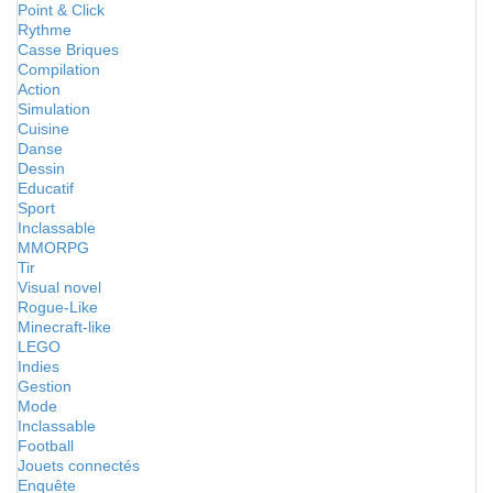
Point & Click
Rythme
Casse Briques
Compilation
Action
Simulation
Cuisine
Danse
Dessin
Educatif
Sport
Inclassable
MMORPG
Tir
Visual novel
Rogue-Like
Minecraft-like
LEGO
Indies
Gestion
Mode
Inclassable
Football
Jouets connectés
Enquête