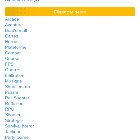
Filtrer par genre
Arcade
Aventure
Beat'em all
Cartes
Horror
Plateforme
Combat
Course
FPS
Guerre
Infiltration
Musique
Shoot'em up
Puzzle
Rail Shooter
Réflexion
RPG
Shooter
Stratégie
Survival horror
Tactique
Party Game