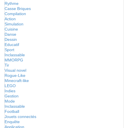
Rythme
Casse Briques
Compilation
Action
Simulation
Cuisine
Danse
Dessin
Educatif
Sport
Inclassable
MMORPG
Tir
Visual novel
Rogue-Like
Minecraft-like
LEGO
Indies
Gestion
Mode
Inclassable
Football
Jouets connectés
Enquête
Application