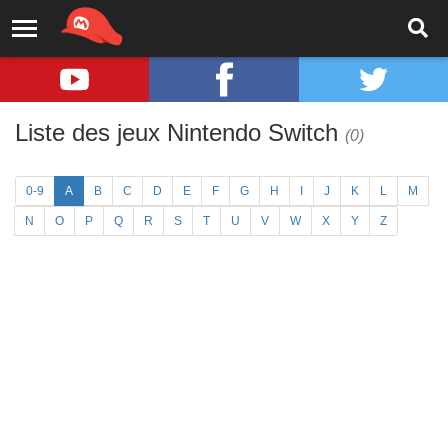
Liste des jeux Nintendo Switch
(0)
0-9
A
B
C
D
E
F
G
H
I
J
K
L
M
N
O
P
Q
R
S
T
U
V
W
X
Y
Z