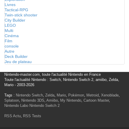
Livres
Tactical-RPG
Twin-stick shooter
City Builder
LEGO
Multi
Cinéma
Film
console
Autre
Deck Builder
Jeu de plateau
Nintendo-master.com, toute l'actualité Nintendo en France
Toute l'actualité Nintendo : Switch, Nintendo Switch 2, amiibo, Zelda,
Mario - 2003-2026
Tags :
Nintendo Switch
,
Zelda
,
Mario
,
Pokémon
,
Metroid
,
Xenoblade
,
Splatoon
,
Nintendo 3DS
,
Amiibo
,
My Nintendo
,
Cartoon Master
,
Nintendo Labo
Nintendo Switch 2
RSS Actu
,
RSS Tests