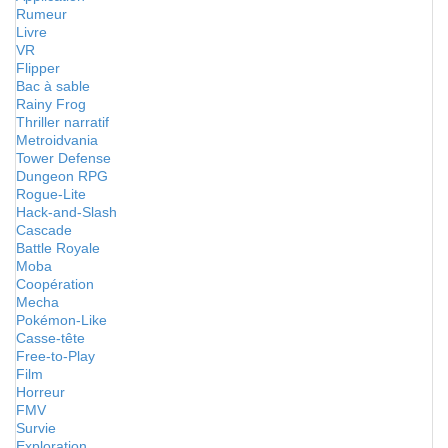
Rumeur
Livre
VR
Flipper
Bac à sable
Rainy Frog
Thriller narratif
Metroidvania
Tower Defense
Dungeon RPG
Rogue-Lite
Hack-and-Slash
Cascade
Battle Royale
Moba
Coopération
Mecha
Pokémon-Like
Casse-tête
Free-to-Play
Film
Horreur
FMV
Survie
Exploration