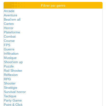
Filtrer par genre
Arcade
Aventure
Beat'em all
Cartes
Horror
Plateforme
Combat
Course
FPS
Guerre
Infiltration
Musique
Shoot'em up
Puzzle
Rail Shooter
Réflexion
RPG
Shooter
Stratégie
Survival horror
Tactique
Party Game
Point & Click