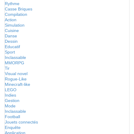
Rythme
Casse Briques
Compilation
Action
Simulation
Cuisine
Danse
Dessin
Educatif
Sport
Inclassable
MMORPG
Tir
Visual novel
Rogue-Like
Minecraft-like
LEGO
Indies
Gestion
Mode
Inclassable
Football
Jouets connectés
Enquête
Application