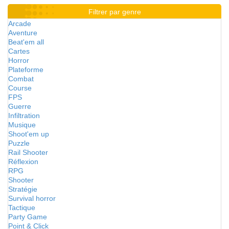
Filtrer par genre
Arcade
Aventure
Beat'em all
Cartes
Horror
Plateforme
Combat
Course
FPS
Guerre
Infiltration
Musique
Shoot'em up
Puzzle
Rail Shooter
Réflexion
RPG
Shooter
Stratégie
Survival horror
Tactique
Party Game
Point & Click