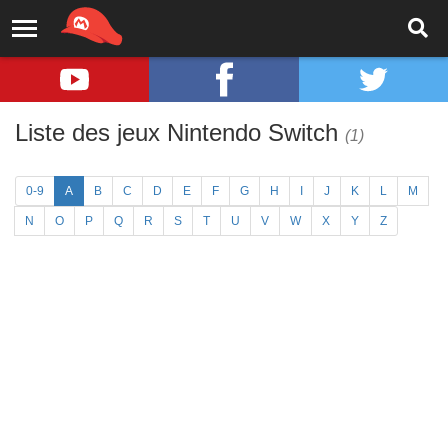
Liste des jeux Nintendo Switch
(1)
0-9
A
B
C
D
E
F
G
H
I
J
K
L
M
N
O
P
Q
R
S
T
U
V
W
X
Y
Z