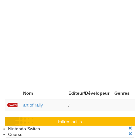
Nom
Editeur/Dévelopeur
Genres
art of rally
Switch
/
Filtres actifs
Nintendo Switch
Course