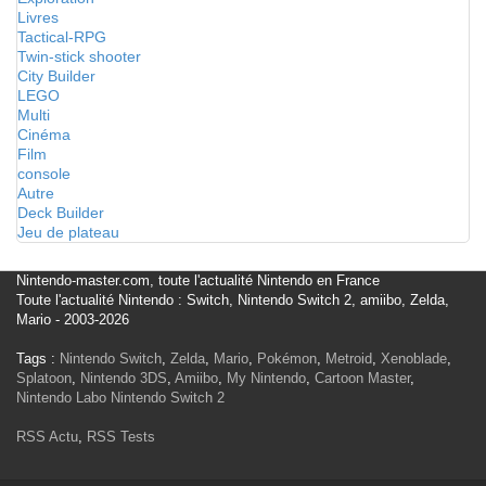
Livres
Tactical-RPG
Twin-stick shooter
City Builder
LEGO
Multi
Cinéma
Film
console
Autre
Deck Builder
Jeu de plateau
Nintendo-master.com, toute l'actualité Nintendo en France
Toute l'actualité Nintendo : Switch, Nintendo Switch 2, amiibo, Zelda,
Mario - 2003-2026
Tags :
Nintendo Switch
,
Zelda
,
Mario
,
Pokémon
,
Metroid
,
Xenoblade
,
Splatoon
,
Nintendo 3DS
,
Amiibo
,
My Nintendo
,
Cartoon Master
,
Nintendo Labo
Nintendo Switch 2
RSS Actu
,
RSS Tests