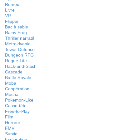
Rumeur
Livre
VR
Flipper
Bac à sable
Rainy Frog
Thriller narratif
Metroidvania
Tower Defense
Dungeon RPG
Rogue-Lite
Hack-and-Slash
Cascade
Battle Royale
Moba
Coopération
Mecha
Pokémon-Like
Casse-tête
Free-to-Play
Film
Horreur
FMV
Survie
Exploration