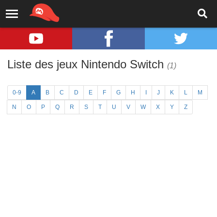
Liste des jeux Nintendo Switch
(1)
0-9
A
B
C
D
E
F
G
H
I
J
K
L
M
N
O
P
Q
R
S
T
U
V
W
X
Y
Z