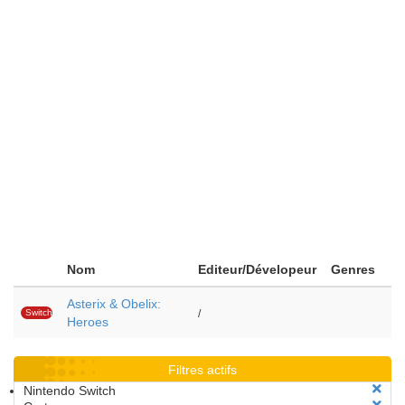
Nom
Editeur/Dévelopeur
Genres
Asterix & Obelix:
Switch
/
Heroes
Filtres actifs
Nintendo Switch