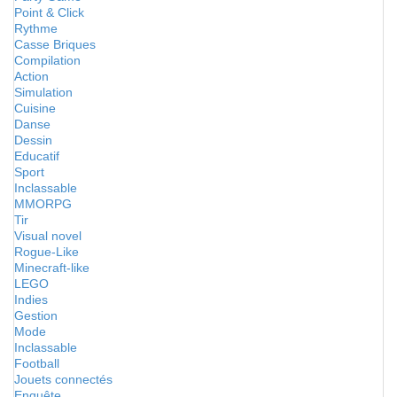
Point & Click
Rythme
Casse Briques
Compilation
Action
Simulation
Cuisine
Danse
Dessin
Educatif
Sport
Inclassable
MMORPG
Tir
Visual novel
Rogue-Like
Minecraft-like
LEGO
Indies
Gestion
Mode
Inclassable
Football
Jouets connectés
Enquête