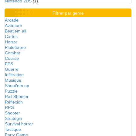
Nintendo 2DS
(1)
Filtrer par genre
Arcade
Aventure
Beat'em all
Cartes
Horror
Plateforme
Combat
Course
FPS
Guerre
Infiltration
Musique
Shoot'em up
Puzzle
Rail Shooter
Réflexion
RPG
Shooter
Stratégie
Survival horror
Tactique
Party Game