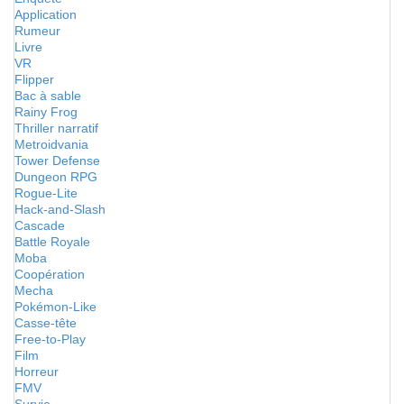
Application
Rumeur
Livre
VR
Flipper
Bac à sable
Rainy Frog
Thriller narratif
Metroidvania
Tower Defense
Dungeon RPG
Rogue-Lite
Hack-and-Slash
Cascade
Battle Royale
Moba
Coopération
Mecha
Pokémon-Like
Casse-tête
Free-to-Play
Film
Horreur
FMV