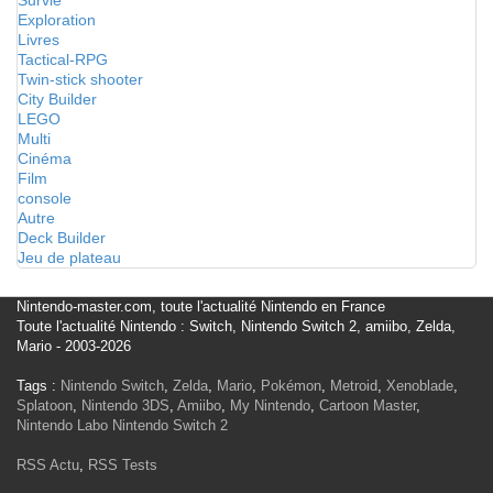
Survie
Exploration
Livres
Tactical-RPG
Twin-stick shooter
City Builder
LEGO
Multi
Cinéma
Film
console
Autre
Deck Builder
Jeu de plateau
Nintendo-master.com, toute l'actualité Nintendo en France
Toute l'actualité Nintendo : Switch, Nintendo Switch 2, amiibo, Zelda,
Mario - 2003-2026
Tags :
Nintendo Switch
,
Zelda
,
Mario
,
Pokémon
,
Metroid
,
Xenoblade
,
Splatoon
,
Nintendo 3DS
,
Amiibo
,
My Nintendo
,
Cartoon Master
,
Nintendo Labo
Nintendo Switch 2
RSS Actu
,
RSS Tests