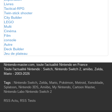
Livres
Tactical-RPG
Twin-stick shooter
City Builder
LEGO
Multi
Cinéma
Film
console
Autre
Deck Builder
Jeu de plateau
Nintendo-master.com, toute l'actualité Nintendo en France
Toute l'actualité Nintendo : Switch, Nintendo Switch 2, amiibo, Zelda,
Mario - 2003-2026
Tags :
Nintendo Switch
,
Zelda
,
Mario
,
Pokémon
,
Metroid
,
Xenoblade
,
Splatoon
,
Nintendo 3DS
,
Amiibo
,
My Nintendo
,
Cartoon Master
,
Nintendo Labo
Nintendo Switch 2
RSS Actu
,
RSS Tests