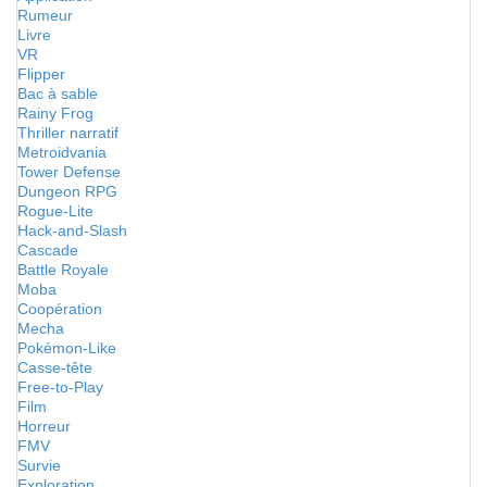
Rumeur
Livre
VR
Flipper
Bac à sable
Rainy Frog
Thriller narratif
Metroidvania
Tower Defense
Dungeon RPG
Rogue-Lite
Hack-and-Slash
Cascade
Battle Royale
Moba
Coopération
Mecha
Pokémon-Like
Casse-tête
Free-to-Play
Film
Horreur
FMV
Survie
Exploration