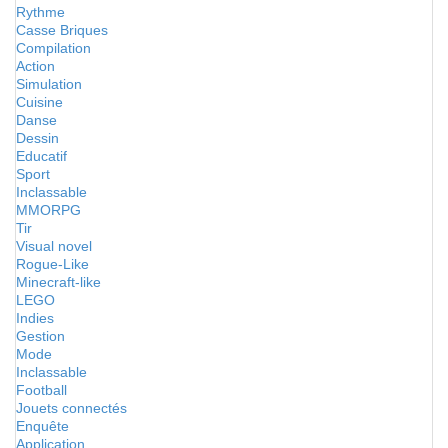
Rythme
Casse Briques
Compilation
Action
Simulation
Cuisine
Danse
Dessin
Educatif
Sport
Inclassable
MMORPG
Tir
Visual novel
Rogue-Like
Minecraft-like
LEGO
Indies
Gestion
Mode
Inclassable
Football
Jouets connectés
Enquête
Application