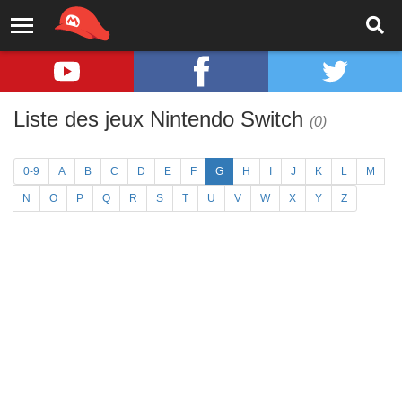
Liste des jeux Nintendo Switch
(0)
0-9
A
B
C
D
E
F
G
H
I
J
K
L
M
N
O
P
Q
R
S
T
U
V
W
X
Y
Z