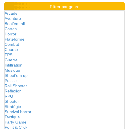
Filtrer par genre
Arcade
Aventure
Beat'em all
Cartes
Horror
Plateforme
Combat
Course
FPS
Guerre
Infiltration
Musique
Shoot'em up
Puzzle
Rail Shooter
Réflexion
RPG
Shooter
Stratégie
Survival horror
Tactique
Party Game
Point & Click