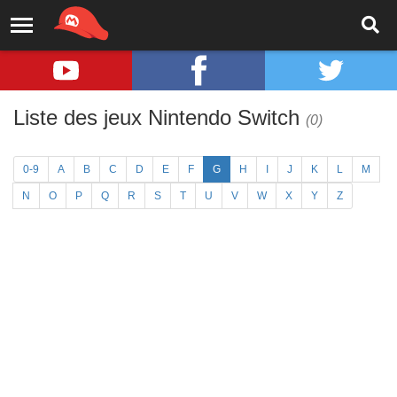
Liste des jeux Nintendo Switch
(0)
0-9
A
B
C
D
E
F
G
H
I
J
K
L
M
N
O
P
Q
R
S
T
U
V
W
X
Y
Z