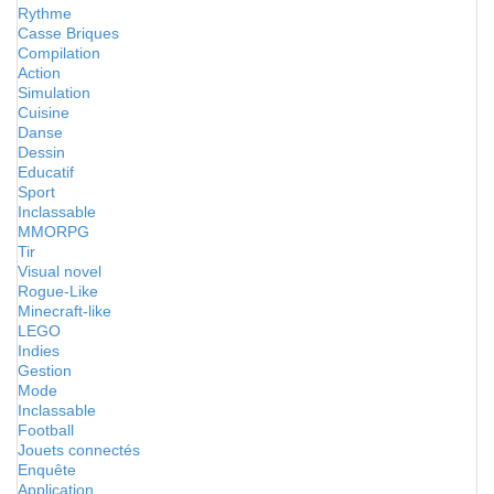
Rythme
Casse Briques
Compilation
Action
Simulation
Cuisine
Danse
Dessin
Educatif
Sport
Inclassable
MMORPG
Tir
Visual novel
Rogue-Like
Minecraft-like
LEGO
Indies
Gestion
Mode
Inclassable
Football
Jouets connectés
Enquête
Application