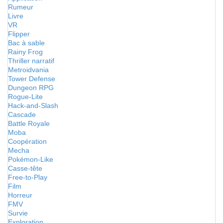
Rumeur
Livre
VR
Flipper
Bac à sable
Rainy Frog
Thriller narratif
Metroidvania
Tower Defense
Dungeon RPG
Rogue-Lite
Hack-and-Slash
Cascade
Battle Royale
Moba
Coopération
Mecha
Pokémon-Like
Casse-tête
Free-to-Play
Film
Horreur
FMV
Survie
Exploration