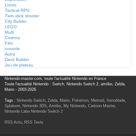
Livres
Tactical-RPG
Twin-stick shooter
City Builder
LEGO
Multi
Cinéma
Film
console
Autre
Deck Builder
Jeu de plateau
Nintendo-master.com, toute l'actualité Nintendo en France
Toute l'actualité Nintendo : Switch, Nintendo Switch 2, amiibo, Zelda,
Mario - 2003-2026
Tags :
Nintendo Switch
,
Zelda
,
Mario
,
Pokémon
,
Metroid
,
Xenoblade
,
Splatoon
,
Nintendo 3DS
,
Amiibo
,
My Nintendo
,
Cartoon Master
,
Nintendo Labo
Nintendo Switch 2
RSS Actu
,
RSS Tests