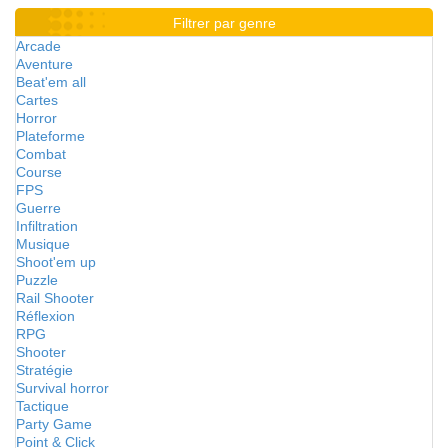
Filtrer par genre
Arcade
Aventure
Beat'em all
Cartes
Horror
Plateforme
Combat
Course
FPS
Guerre
Infiltration
Musique
Shoot'em up
Puzzle
Rail Shooter
Réflexion
RPG
Shooter
Stratégie
Survival horror
Tactique
Party Game
Point & Click