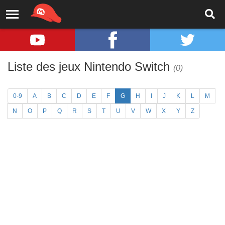
Liste des jeux Nintendo Switch
(0)
0-9
A
B
C
D
E
F
G
H
I
J
K
L
M
N
O
P
Q
R
S
T
U
V
W
X
Y
Z