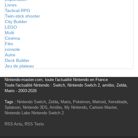
Livres
Tactical-RPG
Twin-stick shooter
City Builder
LEGO
Multi
Cinéma
Film
console
Autre
Deck Builder
Jeu de plateau
Nintendo-master.com, toute l'actualité Nintendo en France
Toute l'actualité Nintendo : Switch, Nintendo Switch 2, amiibo, Zelda,
Mario - 2003-2026
Tags :
Nintendo Switch
,
Zelda
,
Mario
,
Pokémon
,
Metroid
,
Xenoblade
,
Splatoon
,
Nintendo 3DS
,
Amiibo
,
My Nintendo
,
Cartoon Master
,
Nintendo Labo
Nintendo Switch 2
RSS Actu
,
RSS Tests