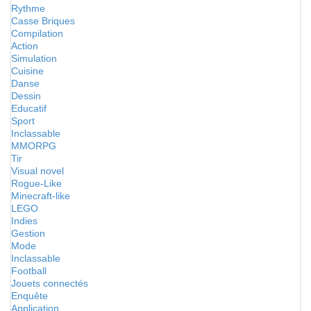
Rythme
Casse Briques
Compilation
Action
Simulation
Cuisine
Danse
Dessin
Educatif
Sport
Inclassable
MMORPG
Tir
Visual novel
Rogue-Like
Minecraft-like
LEGO
Indies
Gestion
Mode
Inclassable
Football
Jouets connectés
Enquête
Application