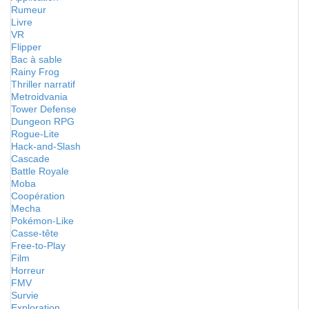
Rumeur
Livre
VR
Flipper
Bac à sable
Rainy Frog
Thriller narratif
Metroidvania
Tower Defense
Dungeon RPG
Rogue-Lite
Hack-and-Slash
Cascade
Battle Royale
Moba
Coopération
Mecha
Pokémon-Like
Casse-tête
Free-to-Play
Film
Horreur
FMV
Survie
Exploration