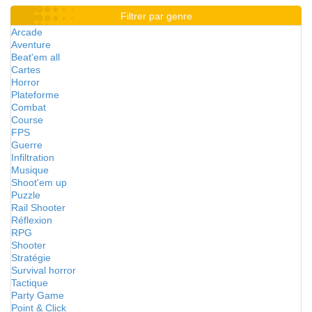
Filtrer par genre
Arcade
Aventure
Beat'em all
Cartes
Horror
Plateforme
Combat
Course
FPS
Guerre
Infiltration
Musique
Shoot'em up
Puzzle
Rail Shooter
Réflexion
RPG
Shooter
Stratégie
Survival horror
Tactique
Party Game
Point & Click