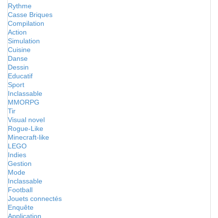
Rythme
Casse Briques
Compilation
Action
Simulation
Cuisine
Danse
Dessin
Educatif
Sport
Inclassable
MMORPG
Tir
Visual novel
Rogue-Like
Minecraft-like
LEGO
Indies
Gestion
Mode
Inclassable
Football
Jouets connectés
Enquête
Application