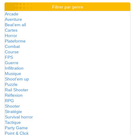
Filtrer par genre
Arcade
Aventure
Beat'em all
Cartes
Horror
Plateforme
Combat
Course
FPS
Guerre
Infiltration
Musique
Shoot'em up
Puzzle
Rail Shooter
Réflexion
RPG
Shooter
Stratégie
Survival horror
Tactique
Party Game
Point & Click