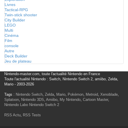
Livres
Tactical-RPG
Twin-stick shooter
City Builder
LEGO
Multi
Cinéma
Film
console
Autre
Deck Builder
Jeu de plateau
Nintendo-master.com, toute l'actualité Nintendo en France
Toute l'actualité Nintendo : Switch, Nintendo Switch 2, amiibo, Zelda,
Mario - 2003-2026
Tags :
Nintendo Switch
,
Zelda
,
Mario
,
Pokémon
,
Metroid
,
Xenoblade
,
Splatoon
,
Nintendo 3DS
,
Amiibo
,
My Nintendo
,
Cartoon Master
,
Nintendo Labo
Nintendo Switch 2
RSS Actu
,
RSS Tests