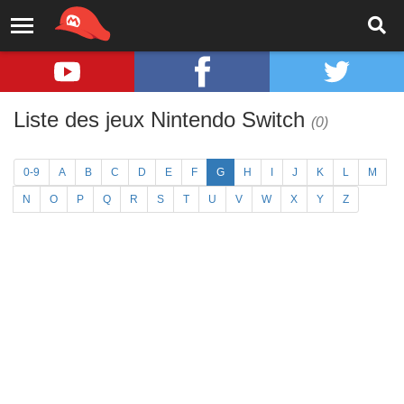
Liste des jeux Nintendo Switch
(0)
0-9
A
B
C
D
E
F
G
H
I
J
K
L
M
N
O
P
Q
R
S
T
U
V
W
X
Y
Z