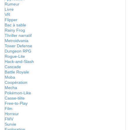
Rumeur
Livre
VR
Flipper
Bac à sable
Rainy Frog
Thriller narratif
Metroidvania
Tower Defense
Dungeon RPG
Rogue-Lite
Hack-and-Slash
Cascade
Battle Royale
Moba
Coopération
Mecha
Pokémon-Like
Casse-tête
Free-to-Play
Film
Horreur
FMV
Survie
Exploration