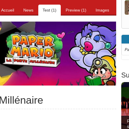
Accueil
News
Test (1)
Preview (1)
Images
Pa
Su
Millénaire
P
s