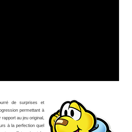
urré de surprises et
ogression permettant à
rapport au jeu original,
rs à la perfection quel