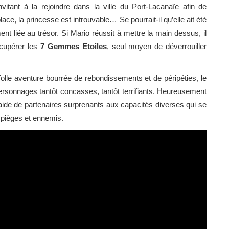
invitant à la rejoindre dans la ville du Port-Lacanaîe afin de
lace, la princesse est introuvable… Se pourrait-il qu’elle ait été
t liée au trésor. Si Mario réussit à mettre la main dessus, il
écupérer les
7 Gemmes Etoiles
, seul moyen de déverrouiller
folle aventure bourrée de rebondissements et de péripéties, le
rsonnages tantôt concasses, tantôt terrifiants. Heureusement
’aide de partenaires surprenants aux capacités diverses qui se
es pièges et ennemis.