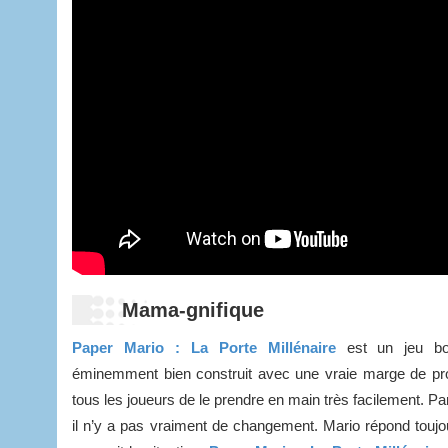
Mama-gnifique
Paper Mario : La Porte Millénaire
est un jeu bo
éminemment bien construit avec une vraie marge de pr
tous les joueurs de le prendre en main très facilement. Par 
il n’y a pas vraiment de changement. Mario répond toujou