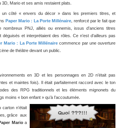
3D, Mario et ses amis restaient plats.
t un côté « envers du décor » dans les premiers titres, et
ans
Paper Mario : La Porte Millénaire
, renforcé par le fait que
de nombreux PNJ, alliés ou ennemis, issus d’anciens titres
 déguisés et interprétaient des rôles. Ce n’est d‘ailleurs pas
r Mario : La Porte Millénaire
commence par une ouverture
cène de théâtre devant un public.
nvironnements en 3D et les personnages en 2D n’était pas
tes et maintes fois). Il était parfaitement raccord avec le ton
codes des RPG traditionnels et les éléments mignonets du
 gags moins « bon enfant » qu’à l’accoutumée.
 carton n’était
odes, grâce aux
Paper Mario
a