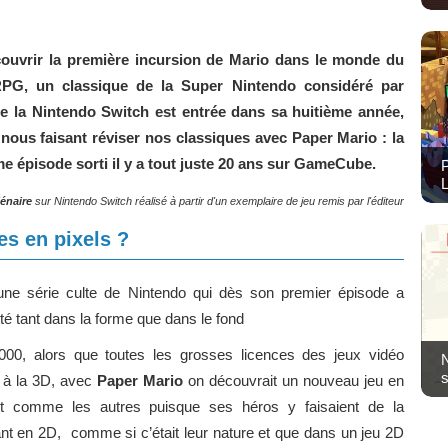
couvrir la première incursion de Mario dans le monde du
PG, un classique de la Super Nintendo considéré par
 la Nintendo Switch est entrée dans sa huitième année,
nous faisant réviser nos classiques avec Paper Mario : la
e épisode sorti il y a tout juste 20 ans sur GameCube.
P
L
lénaire
sur Nintendo Switch réalisé à partir d'un exemplaire de jeu remis par l'éditeur
es en pixels ?
une série culte de Nintendo qui dès son premier épisode a
té tant dans la forme que dans le fond
2000, alors que toutes les grosses licences des jeux vidéo
N
s
 à la 3D, avec
Paper Mario
on découvrait un nouveau jeu en
it comme les autres puisque ses héros y faisaient de la
ant en 2D, comme si c’était leur nature et que dans un jeu 2D