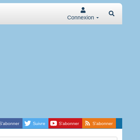
Connexion
S'abonner
Suivre
S'abonner
S'abonner