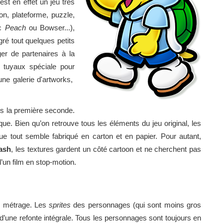
est en effet un jeu très
ion, plateforme, puzzle,
ec
Peach
ou Bowser...),
gré tout quelques petits
r de partenaires à la
 tuyaux spéciale pour
une galerie d'artworks,
s la première seconde.
ue. Bien qu’on retrouve tous les éléments du jeu original, les
ue tout semble fabriqué en carton et en papier. Pour autant,
lash
, les textures gardent un côté cartoon et ne cherchent pas
’un film en stop-motion.
ong métrage. Les
sprites
des personnages (qui sont moins gros
t d’une refonte intégrale. Tous les personnages sont toujours en