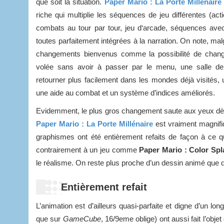
que soit la situation.
Paper Mario : La Porte Millénaire
riche qui multiplie les séquences de jeu différentes (act
combats au tour par tour, jeu d‘arcade, séquences av
toutes parfaitement intégrées à la narration. On note, mal
changements bienvenus comme la possibilité de change
volée sans avoir à passer par le menu, une salle de
retourner plus facilement dans les mondes déjà visités, 
une aide au combat et un système d’indices améliorés.
Evidemment, le plus gros changement saute aux yeux dè
Paper Mario : La Porte Millénaire
est vraiment magnifiq
graphismes ont été entièrement refaits de façon à ce q
contrairement à un jeu comme
Paper Mario : Color Sp
le réalisme. On reste plus proche d’un dessin animé que d
Entièrement refait
L’animation est d’ailleurs quasi-parfaite et digne d’un l
que sur
GameCube
, 16/9eme oblige) ont aussi fait l’obje