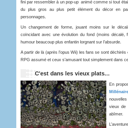
fini par ressembler à un pop-up animé comme si tout était 
du plus gros au plus petit élément du décor en pa
personnages.
Un changement de forme, jouant moins sur le déca
coïncidant avec une évolution du fond (moins décalé, f
humour beaucoup plus enfantin lorgnant sur l’absurde.
A partir de là (après l’opus Wii) les fans se sont déchirés
RPG assumé et ceux s’amusant tout simplement dans ces 
C'est dans les vieux plats...
En propo
Millénair
nouvelles
vieux de 
abîmer.
L’aventur