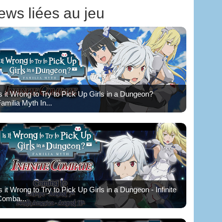
ews liées au jeu
s it Wrong to Try to Pick Up Girls in a Dungeon?
amilia Myth In...
s it Wrong to Try to Pick Up Girls in a Dungeon - Infinite
Comba...