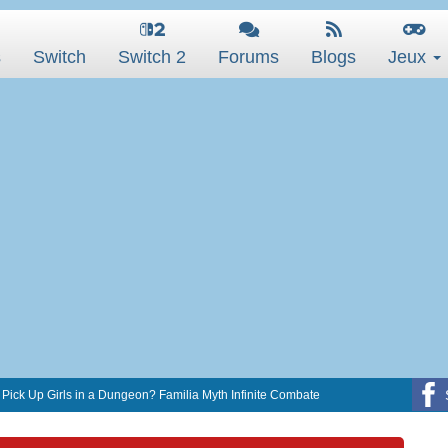
s
Switch
Switch 2
Forums
Blogs
Jeux
to Pick Up Girls in a Dungeon? Familia Myth Infinite Combate