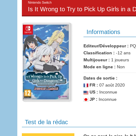
Nintendo Switch
Is It Wrong to Try to Pick Up Girls in 
Informations
Editeur/Développeur :
PQ
Classification :
-12 ans
Multijoueur :
1 joueurs
Mode en ligne :
Non
Dates de sortie :
FR :
07 août 2020
US :
Inconnue
JP :
Inconnue
Test de la rédac
On ne peut le nier, Is I