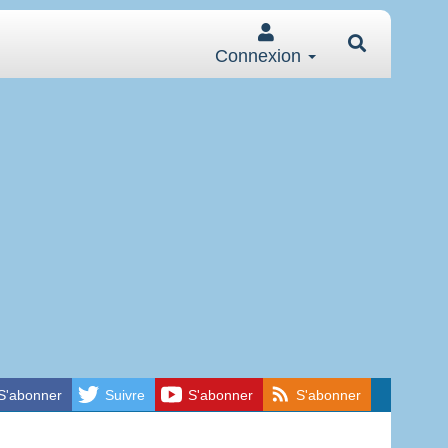
Connexion
S'abonner
Suivre
S'abonner
S'abonner