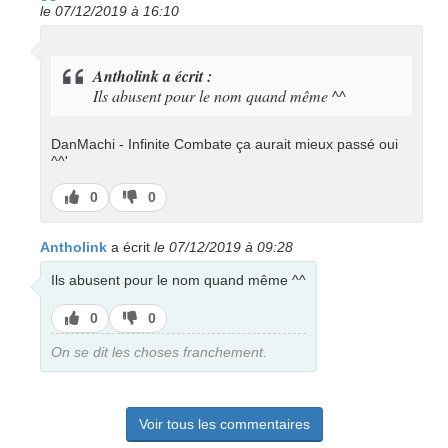
le 07/12/2019 à 16:10
Antholink a écrit :
Ils abusent pour le nom quand même ^^
DanMachi - Infinite Combate ça aurait mieux passé oui
^^'
J’aime
J’aime
0
0
pas
Antholink
a écrit
le 07/12/2019 à 09:28
Ils abusent pour le nom quand même ^^
J’aime
J’aime
0
0
pas
On se dit les choses franchement.
Voir tous les commentaires