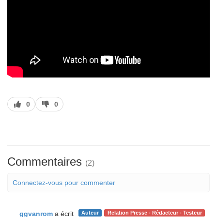
J’aime
J’aime
0
0
pas
Commentaires
(2)
Connectez-vous pour commenter
ggvanrom
a écrit
Auteur
Relation Presse - Rédacteur - Testeur