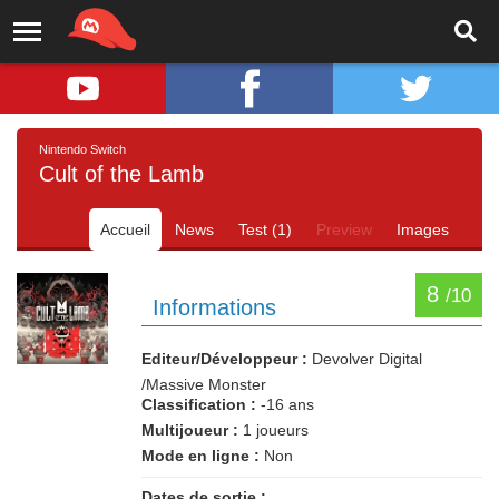
Nintendo Switch
Cult of the Lamb
Accueil
News
Test (1)
Preview
Images
8
/10
Informations
Editeur/Développeur :
Devolver Digital
/Massive Monster
Classification :
-16 ans
Multijoueur :
1 joueurs
Mode en ligne :
Non
Dates de sortie :