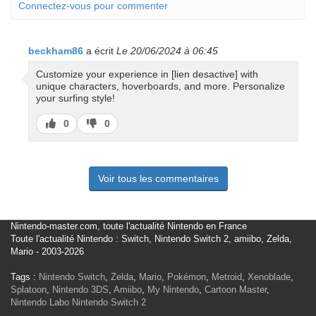
Connectez-vous pour commenter
beckham86
a écrit
Le 20/06/2024 à 06:45
Customize your experience in [lien desactive] with
unique characters, hoverboards, and more. Personalize
your surfing style!
J’aime
J’aime
0
0
pas
Voir tous les commentaires
Nintendo-master.com, toute l'actualité Nintendo en France
Toute l'actualité Nintendo : Switch, Nintendo Switch 2, amiibo, Zelda,
Mario - 2003-2026
Tags :
Nintendo Switch
,
Zelda
,
Mario
,
Pokémon
,
Metroid
,
Xenoblade
,
Splatoon
,
Nintendo 3DS
,
Amiibo
,
My Nintendo
,
Cartoon Master
,
Nintendo Labo
Nintendo Switch 2